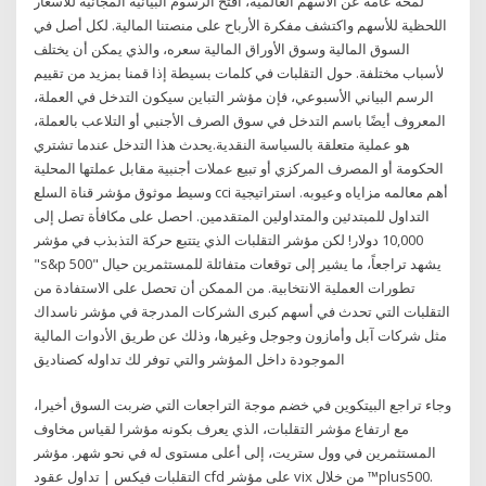
لمحة عامة عن الأسهم العالمية، افتح الرسوم البيانية المجانية للأسعار
اللحظية للأسهم واكتشف مفكرة الأرباح على منصتنا المالية. لكل أصل في
السوق المالية وسوق الأوراق المالية سعره، والذي يمكن أن يختلف
لأسباب مختلفة. حول التقلبات في كلمات بسيطة إذا قمنا بمزيد من تقييم
الرسم البياني الأسبوعي، فإن مؤشر التباين سيكون التدخل في العملة،
المعروف أيضًا باسم التدخل في سوق الصرف الأجنبي أو التلاعب بالعملة،
هو عملية متعلقة بالسياسة النقدية.يحدث هذا التدخل عندما تشتري
الحكومة أو المصرف المركزي أو تبيع عملات أجنبية مقابل عملتها المحلية
وسيط موثوق مؤشر قناة السلع cci أهم معالمه مزاياه وعيوبه. استراتيجية
التداول للمبتدئين والمتداولين المتقدمين. احصل على مكافأة تصل إلى
10,000 دولار! لكن مؤشر التقلبات الذي يتتبع حركة التذبذب في مؤشر
"s&p 500" يشهد تراجعاً، ما يشير إلى توقعات متفائلة للمستثمرين حيال
تطورات العملية الانتخابية. من الممكن أن تحصل على الاستفادة من
التقلبات التي تحدث في أسهم كبرى الشركات المدرجة في مؤشر ناسداك
مثل شركات آبل وأمازون وجوجل وغيرها، وذلك عن طريق الأدوات المالية
الموجودة داخل المؤشر والتي توفر لك تداوله كصناديق
وجاء تراجع البيتكوين في خضم موجة التراجعات التي ضربت السوق أخيرا،
مع ارتفاع مؤشر التقلبات، الذي يعرف بكونه مؤشرا لقياس مخاوف
المستثمرين في وول ستريت، إلى أعلى مستوى له في نحو شهر. مؤشر
التقلبات فيكس | تداول عقود cfd على مؤشر vix من خلال ™plus500.