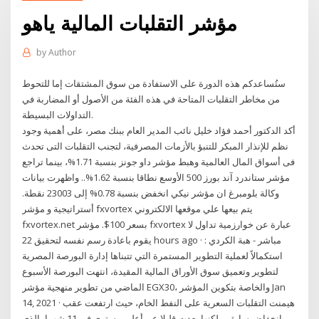
مؤشر التقلبات المالية ياهو
by
Author
ستُساعدكم هذه الدورة على الاستفادة من سوق المشتقات إما للتحوط
من مخاطر التقلبات المتاحة في هذه الفئة من الأصول أو المضاربة في
التداولات البسيطة.
أكد الدكتور أحمد فؤاد خليل نائب المدير العام ببنك مصر، على أهمية وجود
نظم للإنذار المبكر للتنبؤ بالأزمات المصرفية، لتجنب التقلبات التى تحدث
فى أسواق المال العالمية وهبط مؤشر داو جونز بنسبة 1.71%، بينما تراجع
مؤشر ستاندرد آند بورز 500 الأوسع نطاقا بنسبة 1.62%.. واظهرت بيانات
وكالة بلومبرغ ان مؤشر نيكي انخفض بنسبة 0.78% إلى 23003 نقطة.
أستراتيجية و مؤشر fxvortex يتم بيعها علي موقعها الالكتروني
fxvortex.net بسعر 100$. مؤشر fxvortex عبارة عن خوارزمية تداول لا
يقوم باعادة رسم نفسه لتحقيق 22 hours ago · مباشر - هبة الكردي :
استكمالاً لعملية التطوير المستمرة التي تتبناها إدارة البورصة المصرية
لتطوير وتعميق سوق الأوراق المالية المقيدة، انتهت البورصة الأسبوع
الماضي من تطوير منهجية مؤشر EGX30، والخاصة بتكوين المؤشر Jan
14, 2021 · هيمنت التقلبات السعرية على النفط الخام، حيث ارتفعت عقب
انخفاض سابق، ولكنها بعدت قليلا عن أعلى مستوى في 11 شهرا، الذي