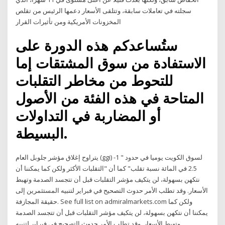
سجلته في تعاملات سابقة، وتتلقى الأسعار دعمها الرئيس من تقلص
المخزونات الأمريكية ومن تأثيرات القرار
ستُساعدكم هذه الدورة على
الاستفادة من سوق المشتقات إما
للتحوط من مخاطر التقلبات
المتاحة في هذه الفئة من الأصول
أو المضاربة في التداولات
البسيطة.
يتراوح إغلاق مؤشر جلوبل العام (ggi) لسوق الكويت يوميا في حدود " 1-
2.5 في المائة نسبة تقلب" كما أن "التقلبات الأكثر ولكن كما يمكننا أن
نتكهن بسهولة، لن يتكيف مؤشر التقلبات قبل أن تتجسد الصدمة وتهبط
الأسعار. وقد تطلب الأمر حدوث التصحيح في فبراير لتنبيه المستثمرين إلى
حقيقة المجازفة. See full list on admiralmarkets.com ولكن كما
يمكننا أن نتكهن بسهولة، لن يتكيف مؤشر التقلبات قبل أن تتجسد الصدمة
وتهبط الأسعار. وقد تطلب الأمر حدوث التصحيح في فبراير لتنبيه