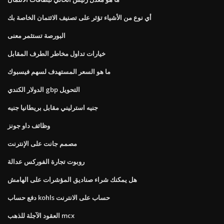
أي نوع من الأشياء تؤثر على تصنيف الائتمان الخاصة بك
البورصة تستثمر معنى
خيارات تداول مخاطر الطرف المقابل
ما هو السعر المستهدف لسهم فيسبوك
الدولار الكندي gbp التحويل
جنيه استرليني مقابل بريطانيا جنيه
وظائف داو جونز
مصمم جانت على الإنترنت
روبوت تجارة الفوركس عدالة
هل يمكنك شراء صناديق المؤشرات على الهامش
دفع حساب kohls حساب على الانترنت
العقود الآجلة للذهب mcx