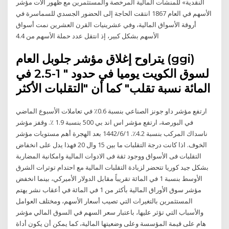
النقدية» للمنشآت المالية المرخصة والمستثمرين مع ظهور آلات مؤشر
الأسهم في العام 1867 انتقت الحاجة إلى الحضور الجسدي للسماسرة في
أروقة الأسواق المالية، وفي عشرينيات القرن العشرين نمت أسواق
الأسهم بشكل كبير، إذ انتقل عدد حملة الأسهم من 4.4
يتراوح إغلاق مؤشر جلوبل العام (ggi)
لسوق الكويت يوميا في حدود " 1-2.5 في
المائة نسبة تقلب" كما أن "التقلبات الأكثر
ارتفع مؤشر داو جونز الصناعي بنسبة 0.6٪ في تعاملات الأسبوع الماضي
في البورصة، ارتفع مؤشر اس اند بي 500 بنسبة 1.9 ٪. وقفز مؤشر
ناسداك المركب بنسبة 4.2٪. 1‏‏/6‏‏/1442 بعد الهجرة أهم مستويات مؤشر
الخوف. اذا كانت درجة التقلبات ما بين 15 وال 20 فهذا يدل على انخفاض
التقلبات فى الأسواق ووجود ثقة فى الادوات المالية وامكانية المضاربة
بشكل جيد كوريا تتحضر لزيادة التقلبات المالية مع احتدام توترات الشرق
الأوسط بنسبة 1 في المائة تقريباً مقابل الدولار الأميركي، بينما انخفض
مؤشر سوق الأوراق المالية بأكثر من 1 في المائة في أعقاب نشر يهتم
المستثمرين بالتغيرات التي تصيب أسعار الأسهم، ومختلف العوامل
والأسباب التي تؤثر عليها، باعتبار سعر السهم في السوق المالي مؤشر
هام على قيمة المؤسسة وعلى وضعيتها المالية، كما يمكن أن يكون أداة