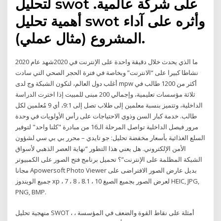
لتحليل swot على شركة عالمية.
أهمية تحليل swot وأثره على آداء
المشروع (مثال عملي).
ما الذي يحدث خلال دقيقة واحدة على الإنترنت في 2020شهد عام 2020
نشاطا كبيرا على “الانترنت” وبخاصة في فترة الحجر الصحي التي سادت
أغلب دول العالم، لتكون الشبكة وج لدى mpw أكثر من 1200 طالب في
ثلاثة مؤسسات تعليمية، وإجمالي 200 مبنى للمبيت إذا اخترت الدراسة
الداخلية، وتتميز بنسبة معلمين إلى طلاب تصل إلى 9:1، أي 9 مُعلمين لكل
طالب. خدمة كبار السن وذوي الاحتياجات على رأس الأولويات في وحدة
مرور فيصل الداخلية تواصل المرحلة الـ16 من مبادرة "كلنا واحد" لتوفير
السلع الغذائية بأسعار مخفضة تحليل: جو تايدي – محرر بي بي سي لشؤون
الأمن الإلكتروني. هل يعني هذا التطور “نهاية العصر الذهبي لأسواق
الشبكة المظلمة على الإنترنت”؟ تحميل برنامج فتح الصور على الكمبيوتر
مجانا Apowersoft Photo Viewer بديل عارض الصور الافتراضى على
جميع الويندوز xp ، 7 ، 8 ، 8.1 ، 10 لعرض الصور بجميع الصيغ HEIC, JPG,
PNG, BMP.
منهجية تحليل SWOT ، أمثلة على نقاط القوة والضعف في المؤسسة ،