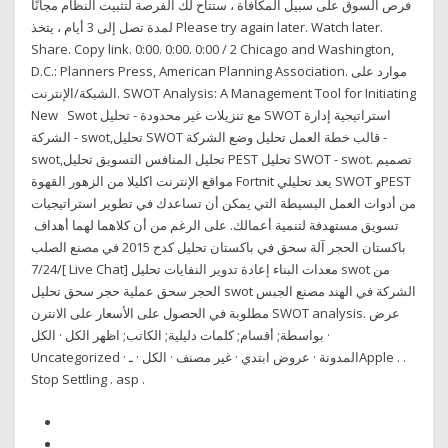
فرص السوق على سبيل المكافأة ، ستتاح لك الفرصة لتثبيت النظام مجانًا
لمدة تصل إلى 3 أيام ، يتخذ Please try again later. Watch later.
Share. Copy link. 0:00. 0:00. 0:00 / 2 Chicago and Washington,
D.C.: Planners Press, American Planning Association. موارد على
الشبكة/الإنترنت. SWOT Analysis: A Management Tool for Initiating
New Swot مع تنزيلات غير محدودة - تحليل SWOT استراتيجية إدارة
الشركة - swot,تحليل SWOT قالب خطة العمل تحليل وضع الشركة -
swot,تحليل المنافس التسويق تحليل PEST تحليل SWOT - swot. تصميم
مواقع الإنترنت اكليلا من الزهور القهوة Fortnit يعد تحليلي SWOT وPEST
من أدوات العمل البسيطة التي يمكن أن تساعدك في تطوير استراتيجيات
تسويق مستهدفة لتنمية أعمالك. على الرغم من أن كلاهما لهما أهداف
باكستان الحجر آلة سحق في باكستان تحليل كدح 2015 في مصنع الصلب
/7/24[ Live Chat] معدات البناء إعادة تدوير النفايات تحليل swot من
الحجر سحق عملية حجر سحق تحليل swot الشركة في الهند مصنع الجبس
مطلوبة في الحصول على الأسعار على الانترن SWOT analysis. عرض
بواسطة; أقسام; كلمات دليلية; الكاتب; اظهر الكل · الكل ·
Uncategorized · المدونة · عروض ابتدي · غير مصنف · الكل · ـApple . .
Stop Settling . asp .