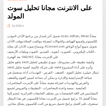
على الانترنت مجانا تحليل سوت
المولد
by
Editor
تحميل أخر إصدار من برنامج الأذان المؤذن Azan, Adhan, Athan مجاناً
للكمبيوتر ولجميع الهواتف والجوالات لمعرفة مواقيت الصلاة ووقت الأذان
وسماع صوت الاذان كل صلاة. AConvert.com تحويل جميع أنواع الوثائق
، الكتاب إليكتروني ، الصورة ، أيقونه ، الفيديو ، الصوت وملفات الأرشيف
علي الإنترنت مجانا. 5‏‏/6‏‏/1442 بعد الهجرة
ماهو تحليل swot وكيفية تطبيقه على مشروعك. نموذج تطبيقي لتحليل
swot على شركة عالمية. أهمية تحليل swot وأثره على آداء المشروع
(مثال عملي). تحليل القوى - الضعف - الفرص - التهديدات أداة تستعمل في
صياغة الإستراتيجية والإدارة. و يمكن أن تساعد لتمييز القوى والضعف
والفرص والتهديدات لشركة معينة. مجاناً على الإنترنت المحاضرات
الجامعية . منصة واحدة للمحاضرات ، التطبيقات والفروض لجميع
المقياييس في كافة التخصصات من مختلف الجامعات الجزائرية. إنضم إلينا
مجاناً أفضل 10 برامج تحميل من الإنترنت مجانا للكمبيوتر. في هذا المقال
سنتعرف على أفضل برامج تحميل سريع من النت للكمبيوتر بشكل مجاني.