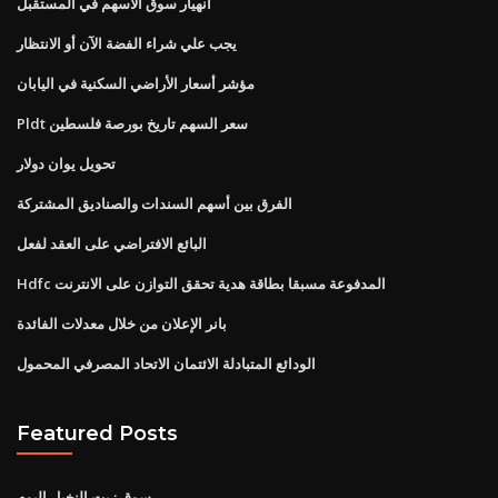
انهيار سوق الأسهم في المستقبل
يجب علي شراء الفضة الآن أو الانتظار
مؤشر أسعار الأراضي السكنية في اليابان
Pldt سعر السهم تاريخ بورصة فلسطين
تحويل يوان دولار
الفرق بين أسهم السندات والصناديق المشتركة
البائع الافتراضي على العقد لفعل
Hdfc المدفوعة مسبقا بطاقة هدية تحقق التوازن على الانترنت
بانر الإعلان من خلال معدلات الفائدة
الودائع المتبادلة الائتمان الاتحاد المصرفي المحمول
Featured Posts
سوق زيت النخيل اليوم