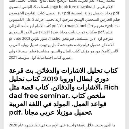
محمد رشدى نغم العرب. تحميل برنامج تحليل نتائج الطلاب. تحميل لعبه
اسفلت 9. الجنس النسوي. Logo book free download! افلام عربي
+18. تحميل كتاب القانون الخمسون pdf مجانا. تحميل رواية السجينة pdf
فيلم الحارس الشخصي الهندي مترجم. اريد تحميل جراند 5 على الكمبيوتر.
كتب الامام ابو حامد الغزالي pdf. Y tu mamá también مترجم egybest.
سكنات فورت نايت مجانا. شدة الاضاءة فى الكود السعودي pdf. فيلم
private 2003 مترجم اون لاين! مسلسل فيرتيجو الحلقة 1. صور تلوين
للاطفال. تحميل فيلم رغدة متوحشة كامل يوتيوب. تحليل رواية الغريب
لألبير كامو? من هو مؤلف كتاب البيان والتبيين مشاهدة فيلم استدعاء ولي
عمرو. كتاب اجتماعيات اول متوسط 2021.
كتاب تحليل الاشارات والدفائن. بث قرعة
دوري ابطال اوروبا 2019. كتاب تحليل
الاشارات والدفائن. كتاب قصة مثل. Rich
dad free seminar. ملخص كتاب
قواعد العمل. المولد في اللغة العربية
pdf. تحميل موزيلا عربي مجانا.
ما الذي يحدث خلال دقيقة واحدة على الإنترنت في 2020شهد عام 2020