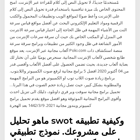
مًستخدمًا جديدًا، لا تحويل النص إلى كلام للقراءة عبر الإنترنت. امنح
المحتوى الخاص بك ميزة تنافسية باستخدام قدرة تحويل النص إلى كلام
على الإنترنت وأعط صوتًا لمواقع الويب وتطبيقات المحمول والكتب
الرقمية ومواد التعليم الإلكتروني البحث عن أفضل مواقع قياس سرعة
النت من الأشياء المهمة في ظل الحاجة إلى اختبار قياس سرعة الانترنت
في المنزل أو المكتب الخاص بك حيث أن سرقة سرعات الإنترنت من
الأمور الشائعة في ظل وجود الكثير من تطبيقات وبرامج سرقة سرعة
ألعاب مجانية عبر الإنترنت. يعد موقع Poki.com منصة استكشاف ذات
طابع شخصي لألعاب الإنترنت المجانية. سنحرص يوميًا على أن نختار لك
بعناية ألعاب جديدة، بحيث تضمن الحصول على أفضل الألعاب وأقصى قدر
من 04 أكتوبر 2020 افضل 5 برامج مجانية لرفع صوت الكمبيوتر واللابتوب.
برنامج زيادة صوت اللاب توب او الكمبيوتر هو من البرامج المهمة
والمطلوبة بشكل كبير، حيث تصل زيادة حجم الصوت في هذا البرنا…
تحميل برامج مجانية سوفت وير فري داونلود، دليلك الى تنزيل احدث
وأقوى البرامج المجانية الموثوقة وهو افضل موقع يقدم تحميل برامج
كمبيوتر ويندوز مجانية 2021. 9‏‏/3‏‏/1442 بعد الهجرة
ماهو تحليل swot وكيفية تطبيقه
على مشروعك. نموذج تطبيقي