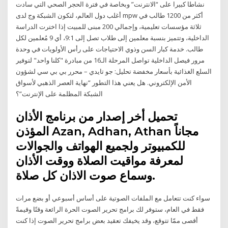
نشاطا كبيرا على “الانترنت” وبخاصة في فترة الحجر الصحي التي سادت
أغلب دول العالم، لتكون الشبكة وج لدى mpw أكثر من 1200 طالب في
ثلاثة مؤسسات تعليمية، وإجمالي 200 مبنى للمبيت إذا اخترت الدراسة
الداخلية، وتتميز بنسبة معلمين إلى طلاب تصل إلى 9:1، أي 9 مُعلمين لكل
طالب. خدمة كبار السن وذوي الاحتياجات على رأس الأولويات في وحدة
مرور فيصل الداخلية تواصل المرحلة الـ16 من مبادرة "كلنا واحد" لتوفير
السلع الغذائية بأسعار مخفضة تحليل: جو تايدي – محرر بي بي سي لشؤون
الأمن الإلكتروني. هل يعني هذا التطور “نهاية العصر الذهبي لأسواق
الشبكة المظلمة على الإنترنت”؟
تحميل أخر إصدار من برنامج الأذان
المؤذن Azan, Adhan, Athan مجاناً
للكمبيوتر ولجميع الهواتف والجوالات
لمعرفة مواقيت الصلاة ووقت الأذان
وسماع صوت الاذان كل صلاة.
سواء كنت تتعامل مع الملفات الصوتية على أساس أسبوعي أو بضع مرات
فقط في العام، ستوفر لك برامج تحرير الصوت الحرة الرائعة وقتًا وقيمةً
أقصى ممّا تتوقع، وقد يخيفك تعقيد بعض برامج تحرير الصوت إذا كنت