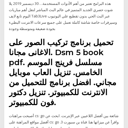
هذه البرامج تعتبر من أهم الأدوات المستخدمة… 30 ديسمبر 2019 يلا
شوت حصري الجديد المتميز في عالم البث المباشر لنقل أهم مباريات
اليوم تابع لايف Tab3Live عبر البث الحي بدون تقطيع علي اليوتيوب
وسيرفرات خاصة شاشة كاملة تعمل على جميع سرعات الانترنت البطيء
بجودة ضعيفة ومتوسطة وجودة
تحميل برنامج تركيب الصور على
الاغانى مجانا. Dsm 5 book
pdf. مسلسل فرينج الموسم
الخامس. تنزيل العاب موبايل
مجاني. افضل برنامج للتحميل من
الانترنت للكمبيوتر. تنزيل دكتور
فون للكمبيوتر.
أصبحت مراهنات cs: go شائعة بين أفضل اللاعبين عبر الإنترنت. ابحث عن
أفضل مواقع المراهنة على cs: go واقرأ عن ميزاتها هنا. قناة بن سبورت 3.