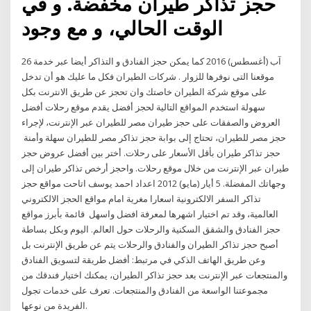
حجز تذاكر طيران مخفضة. و في
الوقت الحالي، و مع وجود
26 آب (أغسطس) 2016 كما يمكن حجز الفنادق و التذاكر أيضا عبر خدمة
موقعنا التى نوفرها للزوار . شركات الطيران فكل ما عليك هو أن تدخل
على موقع شركة الطيران خاصتك وان تحجز عن طريق الانترنت بكل
سهولة استخدم المواقع التالية لحجز أفضل يقدم موقع رحلات أفضل
العروض والصفقات على حجز طيران مصر للطيران عبر الإنترنت، لإجراء
حجز مصر للطيران، تحتاج إلى بوابة حجز تذاكر مصر للطيران سهلة وأمنة
حجز تذاكر طيران بأقل الأسعار على رحلات. أختر بين أفضل عروض حجز
طيران عبر الإنترنت من خلال موقع رحلات. واحجز أرخص تذاكر طيران إلى
وجهاتك المفضلة. 5 أيار (مايو) 2012 اعداد احمد يوسف اتاحت مواقع حجز
تذاكر السفر الالكترونية اسعارا مغرية امام مواقع الحجز الالكتروني
العالمية، وقد تم اختيار اشهرها لمعرفة افضل واسهل قائمة بأبرز مواقع
حجز الفنادق والشقق السكنية والرحلات حول العالم. اليوم وبكل بساطة
أصبح حجز تذاكر الطيران والفنادق والرحلات يتم عن طريق الإنترنت بل
وعن طريق الهاتف الذكي في مرتبط: أفضل طريقة لتسويق الفنادق
والمنتجعات عبر الإنترنت بعد حجز تذاكر الطيران، يمكنك اختيار فندقك من
مجموعتنا الواسعة من الفنادق والمنتجعات. تعرف على خدمات تجول
الفريدة من نوعها.