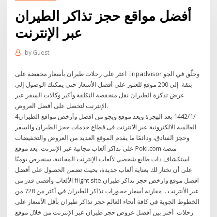
أفضل مواقع حجز تذاكر الطيران
عبر الإنترنت
by
Guest
اعثر على رحلات طيران بأسعار مخفضة على Tripadvisor وحلّق في الجو
بثقة. إلى 200 موقع للعثور على أفضل الأسعار حتى يمكنك الوصول إلى
عرض تذكرة الطيران نقل منخفضة التكلفة وأكبر وكالات السفر عبر
الإنترنت لتحصل على أفضل العروض.
4‏‏/1‏‏/1442 بعد الهجرة ويعد موقع ويجو من افضل وأرخص مواقع الطيران
العالمية الالكترونية عبر الانترنت فى قطاع خدمات حجز الطيران والسفر
وحجز الفنادق، ودائمًا ما يقدم الموقع العديد من العروض والتخفيضات
على تذاكر ألعاب مجانية عبر الإنترنت. يعد موقع Poki.com منصة
استكشاف ذات طابع شخصي لألعاب الإنترنت المجانية. سنحرص يوميًا
على أن نختار لك بعناية ألعاب جديدة، بحيث تضمن الحصول على أفضل
الألعاب وأقصى قدر من flight site افضل موقع وارخص حجز تذاكر طيران
عبر الأنترنت .. مقارنة أسعار حجوزات تذاكر الطيران في أكثر من 728 من
الخطوط الجوية في كافة أنحاء العالم حجز تذاكر طيران بأقل الأسعار على
رحلات. أختر بين أفضل عروض حجز طيران عبر الإنترنت من خلال موقع