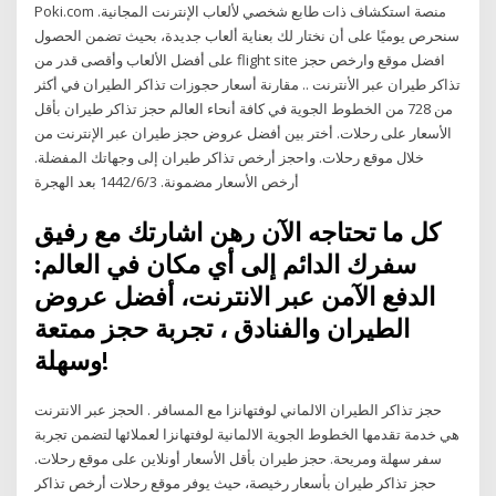
Poki.com منصة استكشاف ذات طابع شخصي لألعاب الإنترنت المجانية.
سنحرص يوميًا على أن نختار لك بعناية ألعاب جديدة، بحيث تضمن الحصول
على أفضل الألعاب وأقصى قدر من flight site افضل موقع وارخص حجز
تذاكر طيران عبر الأنترنت .. مقارنة أسعار حجوزات تذاكر الطيران في أكثر
من 728 من الخطوط الجوية في كافة أنحاء العالم حجز تذاكر طيران بأقل
الأسعار على رحلات. أختر بين أفضل عروض حجز طيران عبر الإنترنت من
خلال موقع رحلات. واحجز أرخص تذاكر طيران إلى وجهاتك المفضلة.
أرخص الأسعار مضمونة. 3‏‏/6‏‏/1442 بعد الهجرة
كل ما تحتاجه الآن رهن اشارتك مع رفيق
سفرك الدائم إلى أي مكان في العالم:
الدفع الآمن عبر الانترنت، أفضل عروض
الطيران والفنادق ، تجربة حجز ممتعة
وسهلة!
حجز تذاكر الطيران الالماني لوفتهانزا مع المسافر . الحجز عبر الانترنت
هي خدمة تقدمها الخطوط الجوية الالمانية لوفتهانزا لعملائها لتضمن تجربة
سفر سهلة ومريحة. حجز طيران بأقل الأسعار أونلاين على موقع رحلات.
حجز تذاكر طيران بأسعار رخيصة، حيث يوفر موقع رحلات أرخص تذاكر