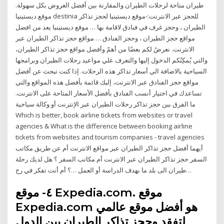
طيران متاحة لرحلات الطيران والمقارنة بين أفضل العروض بكل سهولة.
موقع ديستينيا destinia للحجز عبر الانترنت:-موقع ديستينيا لحجز تذاكر
الطيران ، وحجز غرف في فنادق لاقامة بها … موقع ديستينيا يعد من افضل
مواقع حجز الطيران ، وحجز الفنادق … مواقع حجز تذاكر الطيران عبر
الانترنت. نعرضُ لكم بعضًا من أهمّ وأفضل مواقع حجز تذاكر الطيران،
والتي يُمكِنُكم الدخول إليها والتعرف علي مواعيد رحلات الطيران وبرامجها
السياحية بالاضافة الي أسعار تذاكر هذه الرحلات. إذا كنت تبحث عن أفضل
مواقع حجز الفنادق عبر الانترنت، إليك قائمة بأفضل هذه المواقع والتي
تساعدك في اختيار أنسب الفنادق بأفضل الأسعار المتاحة على الانترنت.
ما الفرق بين حجز تذاكر رحلات الطيران عبر الإنترنت أو وكالة سياحية
Which is better, book airline tickets from websites or travel
agencies & What is the difference between booking airline
tickets from websites and tourism companies - travel agencies
أيهما أفضل حجز تذاكر الطيران عبر مواقع الانترنت أم عن طريق مكاتب
السفر حجز تذاكر الطيران عبر الانترنت أم مكاتب السفر ؟ هل لديك رحلة
طيران الى بلد ما بهدف الدراسة أو العمل …؟ أم أنت تفكر في رح…
٤- موقع Expedia.com. موقع
Expedia.com هو أفضل موقع عالمي
لتفقد وحجز تذاكر الطيران بين الدول