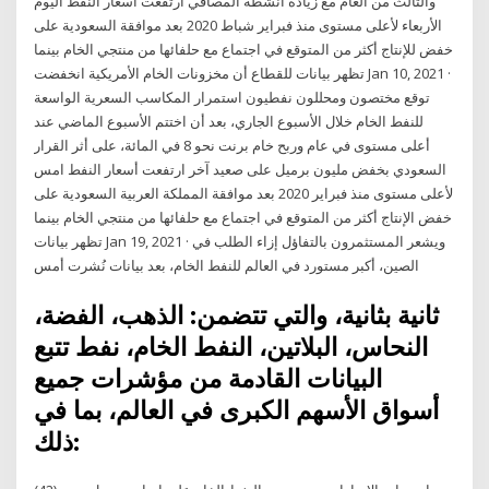
والثالث من العام مع زيادة أنشطة المصافي ارتفعت أسعار النفط اليوم
الأربعاء لأعلى مستوى منذ فبراير شباط 2020 بعد موافقة السعودية على
خفض للإنتاج أكثر من المتوقع في اجتماع مع حلفائها من منتجي الخام بينما
تظهر بيانات للقطاع أن مخزونات الخام الأمريكية انخفضت Jan 10, 2021 ·
توقع مختصون ومحللون نفطيون استمرار المكاسب السعرية الواسعة
للنفط الخام خلال الأسبوع الجاري، بعد أن اختتم الأسبوع الماضي عند
أعلى مستوى في عام وربح خام برنت نحو 8 في المائة، على أثر القرار
السعودي بخفض مليون برميل على صعيد آخر ارتفعت أسعار النفط امس
لأعلى مستوى منذ فبراير 2020 بعد موافقة المملكة العربية السعودية على
خفض الإنتاج أكثر من المتوقع في اجتماع مع حلفائها من منتجي الخام بينما
تظهر بيانات Jan 19, 2021 · ويشعر المستثمرون بالتفاؤل إزاء الطلب في
الصين، أكبر مستورد في العالم للنفط الخام، بعد بيانات نُشرت أمس
ثانية بثانية، والتي تتضمن: الذهب، الفضة،
النحاس، البلاتين، النفط الخام، نفط تتبع
البيانات القادمة من مؤشرات جميع
أسواق الأسهم الكبرى في العالم، بما في
ذلك: