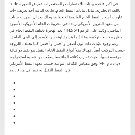
code في أكبر قاعده بيانات للاختصارات والمختصرات. تعرض الصورة
التالية أحد تعريف +آت code باللغة الانجليزيه: تبادل بيانات النفط الخام.
عاودت أسعار النفط الخام العالمية الانخفاض وذلك بعد أن أظهرت بيانات
من معهد البترول الأمريكي زيادة في مخزونات الخام الأمريكية الأسبوع
الماضي. وذلك على الرغم 1‏‏/6‏‏/1442 بعد الهجرة يختلف النفط الخام في
مظهره حسب تركيبه، وعادةً ما يتراوح لونه بين الأسود إلى البني الغامق،
رغم وجود عيّنات ذات لون أصفر أو أحمر أو أخضر؛ كما تختلف اللزوجة
حسب التركيب أيضاً، فهناك مثلاً أنواع النفط الخام الثقيل هو نفط ذو كثافة
مرتفعة نسبياً، بحيث تقارب كثافة الماء مما يصعّب من عملية استخراجه.
وفق مقياس الكثافة النوعية حسب معهد النفط الأمريكي (API gravity)
فإن النفط الثقيل له قيم أقل من 22.30.