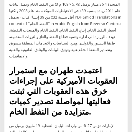
المتحدة 36.4 مليار برميل (5.79 × 109 م 3) من النفط الخام وتمثل بيانات
عام 2011 زيادة بنسبة 39٪ في الاحتياطيات المؤكدة منذ عام 2008 ولكنها
أقل بنسبة 32٪ من 39 إنشاء كتاب · تحميل PDF &midd Translations in
context of "النفط الخام" in Arabic-English from Reverso Context:
أسعار النفط الخام, إنتاج النفط الخام, النفط الخام والمنتجات النفطية.
ﺘﻬﺩﻑ ﺍﻟﻭﺯﺍﺭﺓ ﺍﻟﻰ ﺍﺩﺍﺭﺓ ﻭﺘﻨﻤﻴﺔ ﻗﻁﺎﻉ ﺍﻟﻨﻔﻁ ﻭﺍﻟﻐﺎﺯ ﻭﺍﻟﺜﺭﻭﺍﺕ ﺍﻟﻤﻌﺩﻨﻴـﺔ.
ﻁﺒﻘﺎ ﻟﻠﺩﺴﺘﻭﺭ ﻭﺍﻟﻘﻭﺍﻨﻴﻥ ﻭﻀﻊ ﺍﻟﺴﻴﺎﺴﺎﺕ ﻭﺍﻻﺘﺠﺎﻫﺎﺕ ﺍﻟﻤﺘﻌﻠﻘﺔ ﺒﺘﺴﻭﻴﻕ
ﻭﺘﺼـﺩﻴﺭ ﺍﻟـﻨﻔﻁ ﺍﻟﺨـﺎﻡ ﻌﻨﻴﺔ ﻭﺘﻭﺜﻴﻕ ﺍﻟﺒﻴﺎﻨﺎﺕ ﻭﺍﻟﻭﺜﺎﺌﻕ ﺍﻟﻘﺎﻨﻭﻨﻴﺔ ﻭﺍﻟﻔﻨﻴﺔ
ﻭﺍﻻﺘﻔﺎﻗﻴـﺎﺕ.
اعتمدت طهران مع استمرار
العقوبات الأميركية على إجراءات
خرق هذه العقوبات التي ثبتت
فعاليتها لمواصلة تصدير كميات
متزايدة من النفط الخام.
الإمارات تؤمن 27 % من واردات اليابان النفطية. 19 مليون برميل من
النفط الخام خلال شهر نوفمبر الماضي بحسب بيانات وكالة الطاقة