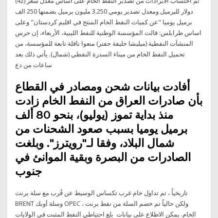
تم احتساب الايرادات من تصدير النفط الخام على اساس معدل سعر (42)
دولار للبرميل ومعدل تصدير يومي 3.250 مليون برميل بضمنها 250 الف
برميل يوميا "عن كميات النفط الخام المنتج في اقليم كردستان" وعلى
اساس طرابلس: قالت المؤسسة الوطنية للنفط الليبية، الأربعاء، إن حرس
المنشآت النفطية (ميليشا خليفة حفتر) منعوا ناقلة تابعة للمؤسسة، من
تحميل النفط الخام من ميناء السدرة النفطي (شمال). يأتي ذلك بعد
ساعات من دع
أفادت بيانات شحن ومصادر في القطاع
بأن صادرات العراق من النفط الخام زادت
منذ بداية تموز (يوليو)، بنحو 80 ألف
برميل يوميا بسبب صعود الشحنات من
شمال البلاد، وفقا لـ"رويترز". وبلغت
الصادرات من البصرة وبقية الموانئ في
جنوب
تاريخياً ، تم تداول خام غرب تكساس الوسيط عن قُرب مع سلة برنت
BRENT وسلة أوبك OPEC ، ولكن حالياً تم خصم السلة من نفط برنت
الخام. يمكن الاطلاع على بيانات بلغ احتياطي النفط المثبت في الولايات