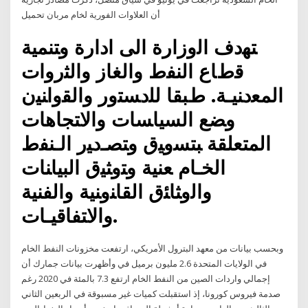
أن العلاوات الفورية لخام مربان تحميل
ﺘﻬﺩﻑ ﺍﻟﻭﺯﺍﺭﺓ ﺍﻟﻰ ﺍﺩﺍﺭﺓ ﻭﺘﻨﻤﻴﺔ
ﻗﻁﺎﻉ ﺍﻟﻨﻔﻁ ﻭﺍﻟﻐﺎﺯ ﻭﺍﻟﺜﺭﻭﺍﺕ
ﺍﻟﻤﻌﺩﻨﻴـﺔ. ﻁﺒﻘﺎ ﻟﻠﺩﺴﺘﻭﺭ ﻭﺍﻟﻘﻭﺍﻨﻴﻥ
ﻭﻀﻊ ﺍﻟﺴﻴﺎﺴﺎﺕ ﻭﺍﻻﺘﺠﺎﻫﺎﺕ
ﺍﻟﻤﺘﻌﻠﻘﺔ ﺒﺘﺴﻭﻴﻕ ﻭﺘﺼـﺩﻴﺭ ﺍﻟـﻨﻔﻁ
ﺍﻟﺨـﺎﻡ ﻌﻨﻴﺔ ﻭﺘﻭﺜﻴﻕ ﺍﻟﺒﻴﺎﻨﺎﺕ
ﻭﺍﻟﻭﺜﺎﺌﻕ ﺍﻟﻘﺎﻨﻭﻨﻴﺔ ﻭﺍﻟﻔﻨﻴﺔ
ﻭﺍﻻﺘﻔﺎﻗﻴـﺎﺕ.
وبحسب بيانات من معهد البترول الأمريكي، ارتفعت مخزونات النفط الخام
في الولايات المتحدة 2.6 مليون برميل في وأظهرت بيانات جمارك أن
إجمالي واردات الصين من النفط الخام ارتفع 7.3 بالمئة في 2020 رغم
صدمة فيروس كورونا، إذ استقبلت كميات غير مسبوقة في الربعين الثاني