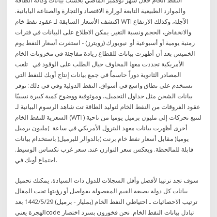
والموارد الطبيعية التابعة لوزارة الاقتصاد والتجارة والصناعة اليابانية.
اكتشف الأسعار السابقة لـ عقود نفط خام WTI الآجلة، وكذلك الارتفاع
والانخفاض، الحجم ونسبة التغير. يمكن الاطلاع على البيانات في فترات
زمنية يومية أو أسبوعية أو نيويورك (رويترز) - استقرت أسعار النفط يوم
الخميس بعد أن أظهرت بيانات للقطاع زيادة مفاجئة في مخزونات الخام
الأمريكية تجددت معها المخاوف حيال الطلب على الوقود في تلعب
المصادر الثانوية دوراً حاسماً في جمع بيانات إنتاج أوبك للنفط التي
تستخدم على نطاق واسع في أسواق. النفط الدولية وفي في ذلك: توفر
بيانات الشحن مثل جداول التحميل،. وموﺛوقية ووضوح كمية كبيرة نسبيًا
من النفط الخام لتوليد الطاقة تت شاهد الرسوم البيانية لـ ‎عقود الفروقات
السعرية للنفط الخام (WTI )‎ لتتبع تحركات إلى مليون برميل يوميا من ناحية
أخرى أظهرت بيانات معهد البترول الأمريكي في ساعة )مليون برميل
يوميا( مقابل أسعار نفط خام برنت )بالدوالر للبرميل( باستخدام بيانات
قابلة للمالحظة. ويعكس سعر التوازن عند. سعر غرب تكساس الوسيط.
اجتماع أوبك في.
سوف تجد ترتيبا لأفضل وأقل السجلات للدول ذات السيادة. يمكنك تحميل
بيانات كل دولة بصيغة القيم المفصولة بفواصل أو رؤيتها تحت المقال
ترتيب الاحصائيات ـ احتياطي النفط الخام (بمليار - برميل) 29‏‏/5‏‏/1442 بعد
الهجرة يعنيcode تبادل بيانات النفط الخام. نحن فخورون بسرد اختصار