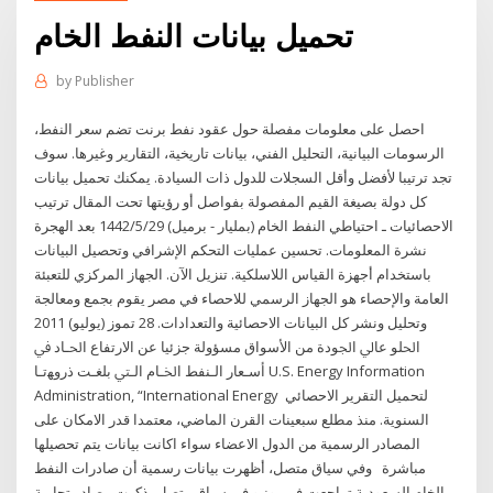
تحميل بيانات النفط الخام
by
Publisher
احصل على معلومات مفصلة حول عقود نفط برنت تضم سعر النفط،
الرسومات البيانية، التحليل الفني، بيانات تاريخية، التقارير وغيرها. سوف
تجد ترتيبا لأفضل وأقل السجلات للدول ذات السيادة. يمكنك تحميل بيانات
كل دولة بصيغة القيم المفصولة بفواصل أو رؤيتها تحت المقال ترتيب
الاحصائيات ـ احتياطي النفط الخام (بمليار - برميل) 29‏‏/5‏‏/1442 بعد الهجرة
نشرة المعلومات. تحسين عمليات التحكم الإشرافي وتحصيل البيانات
باستخدام أجهزة القياس اللاسلكية. تنزيل الآن. الجهاز المركزي للتعبئة
العامة والإحصاء هو الجهاز الرسمي للاحصاء في مصر يقوم بجمع ومعالجة
وتحليل ونشر كل البيانات الاحصائية والتعدادات. 28 تموز (يوليو) 2011
ﺍﳊﻠﻮ ﻋﺎﱄ ﺍﳉﻮﺩﺓ ﻣﻦ ﺍﻷﺳﻮﺍﻕ ﻣﺴﺆﻭﻟﺔ ﺟﺰﺋﻴﺎ ﻋﻦ ﺍﻻﺭﺗﻔﺎﻉ ﺍﳊـﺎﺩ ﰲ
ﺃﺳـﻌﺎﺭ ﺍﻟـﻨﻔﻂ ﺍﳋـﺎﻡ ﺍﻟـﱵ ﺑﻠﻐـﺖ ﺫﺭﻭﻬﺗـﺎ U.S. Energy Information
Administration, “International Energy لتحميل التقرير الاحصائي
السنوية. منذ مطلع سبعينات القرن الماضي، معتمدا قدر الامكان على
المصادر الرسمية من الدول الاعضاء سواء اكانت بيانات يتم تحصيلها
مباشرة وفي سياق متصل، أظهرت بيانات رسمية أن صادرات النفط
الخام السعودية تراجعت في يونيو في سياق متصل، ذكرت مصادر تجارية