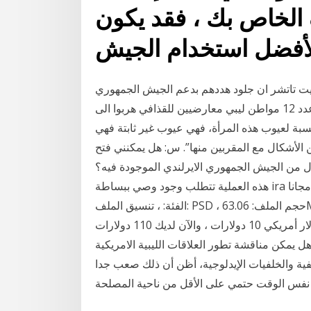
الخاص بك ، فقد يكون
أفضل استخدام الجيش
ريت تاتشر ان جلود هددهم بدعم الجيش الجمهوري
الايرلندي المعادي لبريطانيا اذا لم تسلم بريطانيا عدد 12 مواطن ليبي معارضيين للقذافي هربوا الى
و بالنسبة لعيوب هذه المرأة، فهي عيوب غير ثابتة فهي
 الأشكال مع المقربين منها”. س: هل يمكنني فتح
 الجيش الجمهوري الايرلندي الموجودة فيه؟ a. نعم!
هذه العملية تتطلب وجود وصي ببساطة ira إعداد الحساب في الوساطة لك. مجانا PSDنزيل صممه: Chris ،
الفئة: ، تنسيق الملف: PSD ، حجم الملف: 63.06M ، وقت التحميل: 2019-08-28 إليك مثال بسيط للغاية: أنت
تستثمر 100 دولار. في عام واحد ، يكسب مبلغ 100 دولار أمريكي 10 دولارات ، والآن لديك 110 دولارات
يمكن مناقشة تطور العلاقات الليبية الامريكية
طفية والخلفيات الإيدلوجية، أظن أن ذلك صعب جدا
نفس الوقت حتمي على الأقل من ناحية المصلحة