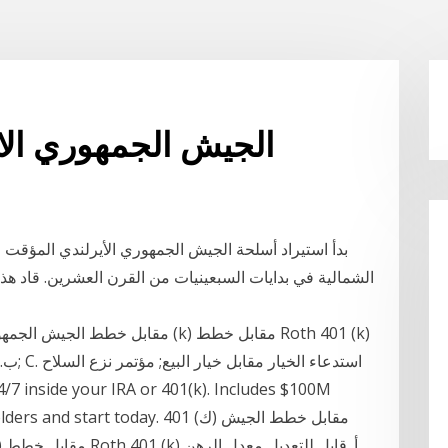
Etrade الجيش الجمهوري 
بدأ استيراد أسلحة الجيش الجمهوري الأيرلندي المؤقت ف
الشمالية في بدايات السبعينيات من القرن العشرين. قاد ه
ب. الد
count holders and start today. 401