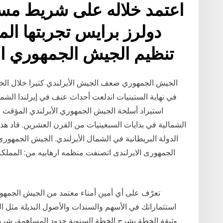
اعتمد خلاله على شريط مس
دولرز برايس تجربتها الم
تنظيم الجيش الجمهوري ال
في نهاية الستينيات اندلعت أحداث عنف في إيرلندا الشمال
استيراد أسلحة الجيش الجمهوري الأيرلندي المؤقت ف
الشمالية في بدايات السبعينيات من القرن العشرين. قاد ه
الجمهورى الايرلندى اتصنفت منظمه ارهابيه من: المملكه
تعرّف على أي أمين أمناء معتمد من الجيش الجمهو
استثماراتك في الأسهم والسندات والأصول البديلة مثل ال
وثيقة الخطة يشرح الخطة السنوية حدود المساهمة، شروط 