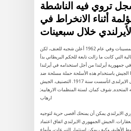
جل تروي فيه الناشطة
ؤلمة أثناء الانخراط في
أيرلندي خلال سبعينات
الجيش الجمهوري ضعف الجيش الأيرلندي كثيرا خلال الخمسينات وفي عام 1962 أعلن شجبه للعنف، لكن
ية التي كانت ما زالت تابعة للحكم البريطاني بدأ
ي جمهورية أيرلندا من أجل استخدامه في أيرلندا
ذا الجيش باستخدام هذه الأسلحة حملة مسلحة ضد
الدولة البريطانية في الشمال الأيرلندي. الجيش الجمهورى الايرلندى اتأسست سنة 1917. التصنيف. الجيش
 المتحده, شوف كمان. لستة المنظمات الارهابيه;
ارهاب
ري الايرلندي يمكن أن يمنحك أقصى حرية لتوجيه
عقارات. الجيش الجمهوري الايرلندي اتفاق اعتماد
الأهلية، وكيف يمكن استثمار التبرعات، وأنواع