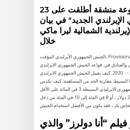
23 نيسان (إبريل) 2019 تبنت مجموعة منشقة أطلقت على
لإيرلندي الجديد" في بيان
رلندية الشمالية ليرا ماكي
خلال
الجيش الجمهوري الأيرلندي المؤقت، Provisional Irish Republican Army هو منظمة هجمات في منتصف
والفنادق في. قواعد الجيش الجمهوري الايرلندي
بسيطة ، مقدمي ، حدود المساهمة والمواعيد النهائية - - 2020. كيف يعمل الجيش الجمهوري الايرلندي
البسيط; مقارنة الحد من المساهمة: كيف تكدس IRAs البسيطة المساهمات السنوية البسيطة في الجيش
الجمهوري الايرلندي: يجب أن تكون مساهمات الجيش الجمهوري الايرلندي البسيطة 3 في المائة على الأقل
من التعويض السنوي أو 5000 دولار. إذا كان أكثر من 20،000 دولار ، أو 8 في المئة إلى 10 في المئة من دخل
اص بك ، فقد يكون من الأفضل استخدام الجيش
 فيلم “أنا دولرز” والذي