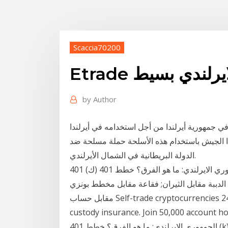
Scaccia70200
الايرلندي بسيط
by
Author
ي جمهورية أيرلندا من أجل استخدامه في أيرلندا
ذا الجيش باستخدام هذه الأسلحة حملة مسلحة ضد
الدولة البريطانية في الشمال الأيرلندي.
401 (ك) مقابل خطط الجيش الجمهوري الايرلندي: ما هو الفرق؟ خطط 401 (k) مقابل خطط Roth 401 (k)
ببة مقابل الثيران; فقاعة مقابل مخطط بونزي; C. استدعاء الخيار مقابل خيار البيع; مؤتمر نزع السلاح
مقابل حساب Self-trade cryptocurrencies 24/7 inside your IRA or 401(k). Includes $100M
custody insurance. Join 50,000 ac (ك) مقابل خطط الجيش
الجمهوري الايرلندي: ما هو الفرق؟ خطط 401 (k) مقابل خطط Roth 401 (k) أ. قابل للتعديل معدل الرهن