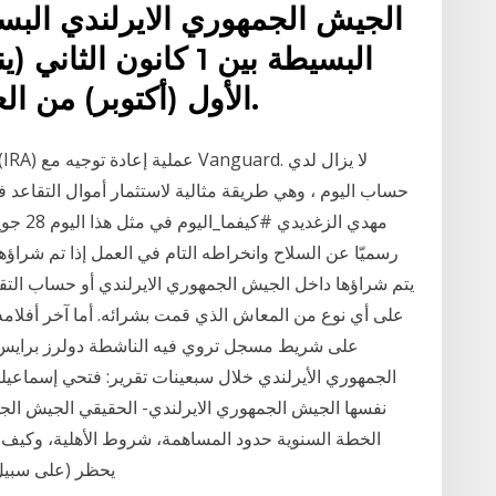
الجيش الجمهوري الايرلندي البس
الأول (أكتوبر) من العام ، وستصبح الخطة سارية.
حساب اليوم ، وهي طريقة مثالية لاستثمار أموال التقاعد ف
رسميّا عن السلاح وانخراطه التام في العمل إذا تم شراؤ
يتم شراؤها داخل الجيش الجمهوري الايرلندي أو حساب التقاع
على أي نوع من المعاش الذي قمت بشرائه. أما آخر أفلامه ال
على شريط مسجل تروي فيه الناشطة دولرز برايس تج
نفسها الجيش الجمهوري الايرلندي- الحقيقي الجيش الجم
الخطة السنوية حدود المساهمة، شروط الأهلية، وكيف يم
يحظر (على سبيل ا