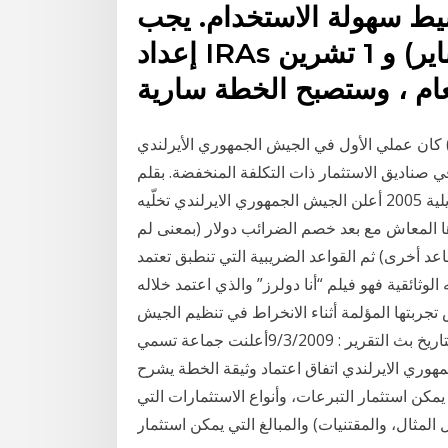
يط سهولة الاستخدام. يجب
إعداد IRAs البسيطة بين 1 كانون الثاني (يناير) و 1 تشرين
كان عملي الأول في الجيش الجمهوري الأيرلندي (IRA) عملية إعادة توجيه مع Vanguard. لا يزال لدي
ي صناديق الاستثمار ذات التكلفة المنخفضة. بقلم
مهدي الزغديدي #‏كيفما_اليوم في مثل هذا اليوم 28 جويلية 2005 أعلن الجيش الجمهوري الايرلندي تخلّيه
ها المعاش مع بعد خصم الضرائب دولار (بمعنى لم
د أخرى) ثم القواعد الضريبية التي تنطبق تعتمد
وثائقية فهو فيلم “أنا دولرز” والذي اعتمد خلاله
ربتها المؤلمة أثناء الانخراط في تنظيم الجيش
الجمهوري الأيرلندي خلال سبعينات تقرير: فتحي إسماعيلتاريخ بث التقرير : 9/3/2009أعلنت جماعة تسمي
هوري الايرلندي اتفاق اعتماد وثيقة الخطة يشرح
كن استثمار التبرعات، وأنواع الاستثمارات التي
لمثال، والمقتنيات) والمبالغ التي يمكن استثمار