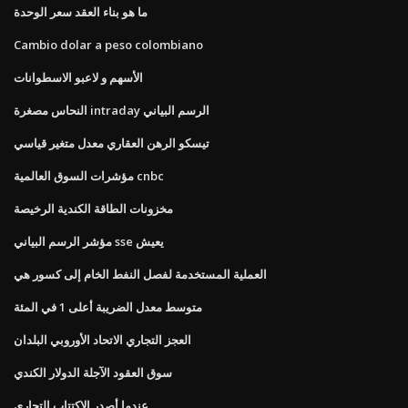
ما هو بناء العقد سعر الوحدة
Cambio dolar a peso colombiano
الأسهم و لاعبو الاسطوانات
النحاس مصغرة intraday الرسم البياني
تيسكو الرهن العقاري معدل متغير قياسي
مؤشرات السوق العالمية cnbc
مخزونات الطاقة الكندية الرخيصة
مؤشر الرسم البياني sse يعيش
العملية المستخدمة لفصل النفط الخام إلى كسور هي
متوسط ​​معدل الضريبة أعلى 1 في المئة
العجز التجاري الاتحاد الأوروبي البلدان
سوق العقود الآجلة الدولار الكندي
عندما أصدر الاكتتاب التجاري