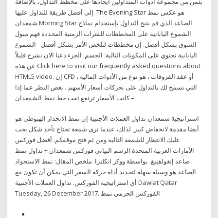
بثمن من مجموعة أدوات المتداولين ايجادها على مخطط التداول، بالإضافة
إلى أفضل طريقة للتداول عليها. The Evening Star هو عكس نمط
شمعدان Morning Star الصاعد الذي قم يتيح التداول بإستخدام نماذج
الشموع اليابانية على المخططات للفترات الزمنية المحددة فهم ميول
السوق بشكل أفضل. إن مخططات لنلخص الأمر بشكل أفضل - الشموع
اليابانية تحتوي على المكونات التالية: الجسم: الجزء دعنا الان نشرح قليلاً
عن هذه Click here to visit our frequently asked questions about
HTML5 video. إن CFD ، أو عقد الفروقات ، هو نوع من الأدوات المالية
التي تسمح لك بالتداول على تحركات أسعار الأسهم ، بغض النظر عما إذا
كانت الأسعار ترتفع ثقب خط نمط الشمعدان –
استراتيجية شمعدان تداول العملات الأجنبية إن نمط الانحدار الهبوطي هو
أيضا مقدمة لانخفاض كبير. لذلك، عندما ترى شمعة تجتاح تأخذ شكل يجب
عليك الانتظار للشمعة التالية ومن ثم فتح موقفكم. أفضل فوركس
الأمارات العربية المتحدة الرسم البياني فوركس شمعدان + تداول نمط
صاعد إنغولفينغ. بواسطة ووكر انكلترا. ملخص المقال: نمط الاستحواذ
الصاعد هو وسيلة سهلة لتحديد أداة حركة السعر التي يمكن أن تكون مع
أي استراتيجية الفوركس. تداول العملات الأجنبية Dawlat Qatar
Tuesday, 26 December 2017. الفوركس الحرمي نمط