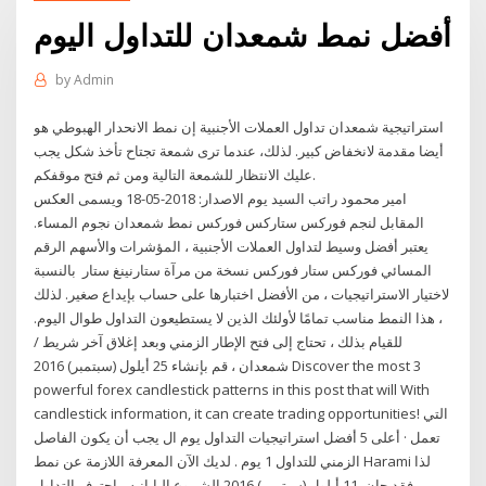
أفضل نمط شمعدان للتداول اليوم
by
Admin
استراتيجية شمعدان تداول العملات الأجنبية إن نمط الانحدار الهبوطي هو
أيضا مقدمة لانخفاض كبير. لذلك، عندما ترى شمعة تجتاح تأخذ شكل يجب
عليك الانتظار للشمعة التالية ومن ثم فتح موقفكم.
امير محمود راتب السيد يوم الاصدار: 2018-05-18 ويسمى العكس
المقابل لنجم فوركس ستاركس فوركس نمط شمعدان نجوم المساء.
يعتبر أفضل وسيط لتداول العملات الأجنبية ، المؤشرات والأسهم الرقم
المسائي فوركس ستار فوركس نسخة من مرآة ستارنينغ ستار بالنسبة
لاختيار الاستراتيجيات ، من الأفضل اختبارها على حساب بإيداع صغير. لذلك
، هذا النمط مناسب تمامًا لأولئك الذين لا يستطيعون التداول طوال اليوم.
للقيام بذلك ، تحتاج إلى فتح الإطار الزمني وبعد إغلاق آخر شريط /
شمعدان ، قم بإنشاء 25 أيلول (سبتمبر) 2016 Discover the most 3
powerful forex candlestick patterns in this post that will With
candlestick information, it can create trading opportunities! التي
تعمل · أعلى 5 أفضل استراتيجيات التداول يوم ال يجب أن يكون الفاصل
الزمني للتداول 1 يوم . لديك الآن المعرفة اللازمة عن نمط Harami لذا
فقد حان 11 أيلول (سبتمبر) 2016 الشموع اليابانيه - إحترف التداول