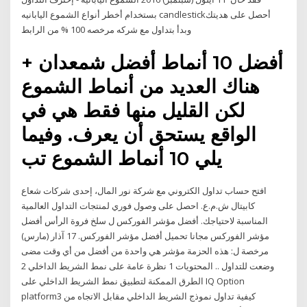
بستخدام أخطر أنواع الشموع اليابانيه candlestickأحصل على هديتك
وبدأ بتداول مع شركه مرخصه 100 % من الرابط
+ أفضل 10 أنماط أفضل شمعدان
هناك العديد من أنماط الشموع
لكن القليل منها فقط هي في
الواقع يستحق أن يعرف. وفيما
يلي 10 أنماط الشموع تب
افتح حساب تداول الكتروني مع شركة نور المال، إحدى شركات شعاع
كابيتال ش.م.ع. احصل على وصول فوري لمنتجات التداول العالمية
المناسبة لاحتياجك. أفضل مؤشر الفوركس ل سلخ فروة الرأس أفضل
مؤشر الفوركس مجانا تحميل أفضل مؤشر الفوركس. 17 آذار (مارس)
مرخصة ل: هذه الحزمة مؤشر هي واحدة من أفضل من أي وقت مضى
وضعت للتداول .. المحتويات 1 نظرة عامة على نمط الشريط الداخلي 2
الطرق الممكنة لتطبيق نمط الشريط الداخلي على IQ Option
platform3 كيفية تداول نموذج الشريط الداخلي مقابل الاتجاه من