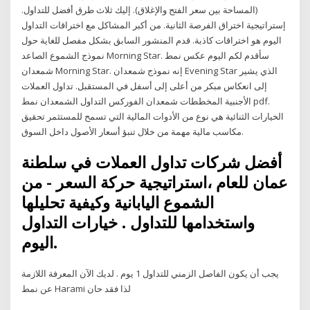
(المساحة بين سعر الفتح والإغلاق). إليك ثلاث طرق أفضل للتداول.
إستراتيجية اختراق الفرصة الثانية. من أكبر المشاكل مع اختراقات التداول
اليوم هو اختراقات كاذبة. قدم المنشور السابق بشكل مفصل للغاية حول
نموذج الشموع الصاعد Morning Star. سأقدم لكم اليوم عكس نمط
شمعدان Morning Star. إنه نموذج شمعدان Evening Star الذي يشير
إلى انعكاس مبكر من أعلى إلى أسفل في المستقبل. تداول العملات
الأجنبية المخططات شمعدان الفوركس التداول الشمعدان نمط pdf.
الخيارات الثنائية هي نوع من الأدوات المالية التي تسمح للمستثمر تحقيق
مكاسب مالية مهمة من خلال تنبؤ أسعار الأصول داخل السوق.
أفضل شركات تداول العملات في سلطنة
عمان للعام ،استراتيجية حركة السعر - من
الشموع اليابانية وكيفية تحليلها
واستخدامها للتداول . خيارات التداول
اليوم.
يجب أن يكون الفاصل الزمني للتداول 1 يوم . لديك الآن المعرفة اللازمة
عن نمط Harami لذا فقد حان