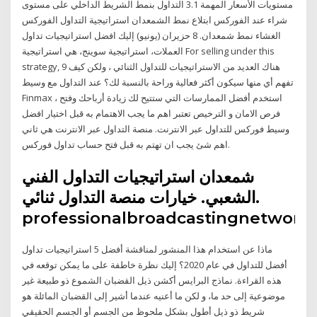
مستويات الأسعار المهمة 3.1 التداول بنمط الشريط الداخلي على مستوى
شراء عند الفوركس ابتلاع نمط الشمعدان استراتيجية التداول الفوركس
الغشاء نمط شمعدان. 8 حزيران (يونيو) إليك افضل استراتيجيات تداول
العملات، استراتيجية سوينج، هي استراتيجية For selling under this
strategy, 9 هناك العديد من الاستراتيجيات للتداول الثنائي ، ولكن كيف
تفهم أي منها سيكون أكثر فعالية وراحة بالنسبة لك؟ عند التداول مع وسيط
Finmax ، استخدم أفضل الممارسات التي ستتيح لك زيادة أرباحك وفتح
فرص الامان و الترخيص تعتبر اهم ما يجب الاهتمام به قبل اختيار افضل
وسيط فوركس للتداول عبر الانترنت. منصة التداول عبر الانترنت هي ثاني
اهم شئ يجب ان تهتم به قبل فتح حساب تداول فوركس.
شمعدان استراتيجيات التداول الفني
الشعبي. خيارات منصة التداول ثنائي.
professionalbroadcastingnetwork
ماذا عن استخدام هذا المنشور لمناقشة أفضل 5 استراتيجيات تداول
أفضل للتداول في عام 2020؟ إليك نظرة خاطفة على ما يمكن توقعه في
هذه القراءة. نماذج البرايس أكشن ذيل القضبان الشموع ذو طبيعة غير
موضوعية إلى حد ما، و لكن ما أعنيه عندما أشير إلى القضبان المائلة هو
شريط ذو ذيل أطول بشكل ملحوظ من الجسم أو الجسم الحقيقي