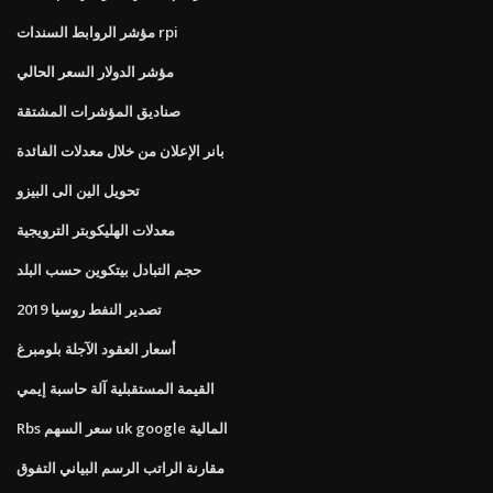
مؤشر الروابط السندات rpi
مؤشر الدولار السعر الحالي
صناديق المؤشرات المشتقة
بانر الإعلان من خلال معدلات الفائدة
تحويل الين الى البيزو
معدلات الهليكوبتر الترويجية
حجم التبادل بيتكوين حسب البلد
تصدير النفط روسيا 2019
أسعار العقود الآجلة بلومبرغ
القيمة المستقبلية آلة حاسبة إيمي
Rbs سعر السهم uk google المالية
مقارنة الراتب الرسم البياني التفوق