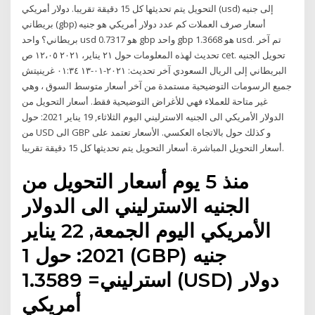
التحويل يتم تحديثها كل 15 دقيقة تقريبا. دولار أمريكي (usd) إلى جنيه
بريطاني (gbp) أسعار صرف العملات كم عدد دولار أمريكي هو جنيه
بريطاني؟ واحد usd هو 0.7317 gbp واحد gbp هو 1.3668 usd. تم آخر
تحديث لهذه المعلومات حول ٢١ يناير، ٢٠٢١ ١٢،٠٥ ص cet. تحويل الجنيه
البريطاني إلى الريال السعودي آخر تحديث: ٢٠٢١-٠١-١٣ ٠١:٣٤ غرينيتش
جميع الرسومات التوضيحية مستمدة من آخر أسعار متوسط السوق ، وهي
غير متاحة للعملاء فهي للأغراض التوضيحية فقط. أسعار التحويل من
الدولار الأمريكي الى الجنيه الاسترليني اليوم الثلاثاء, 19 يناير 2021: حول
من USD الى GBP و كذلك حول بالاتجاه العكسي. الأسعار تعتمد على
أسعار التحويل المباشرة. أسعار التحويل يتم تحديثها كل 15 دقيقة تقريبا.
منذ 5 يوم أسعار التحويل من
الجنيه الاسترليني الى الدولار
الأمريكي اليوم الجمعة, 22 يناير
2021: حول 1 (GBP) جنيه
استرليني= 1.3589 (USD) دولار
أمريكي