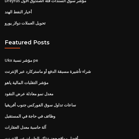
Dreyfus مؤشر سوق السندات فئة الصندوق الأول
أخبار النفط الهند
تحويل العملات دولار يورو
Featured Posts
Ukx مؤشر نسبة pe
شراء تأشيرة مسبقة الدفع أو ماستركارد عبر الإنترنت
مؤشر التقلبات المالية ياهو
معدل نمو معادلة عرض النقود
ساعات تداول سوق الفوركس جنوب أفريقيا
وظائف في حاجة في المستقبل
آلة حاسبة معدل العقارات
أفضل مواقع حجز تذاكر الطيران عبر الإنترنت