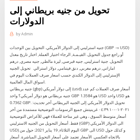
تحويل من جنيه بريطاني إلى
الدولارات
by
Admin
جنيه استرليني إلى الدولار الأمريكي. التحويل بين الوحدات (GBP → USD)
أو راجع جدول التحويل. القيـمـة, الرجاء اختيار العملة, اختار تاريخ معدل
التحويل. جنية استرليني, جنيه قبرصي, ليرة مالطي, جنيه مصري, درهم
اماراتي, درهم مغربي, دنق فيتنامي, دولار استرالي تحويل الجنيه
الإسترليني إلى الدولار الكندي حسب اسعار صرف العملات اليوم في
اسواق المال العالمية.
جنيه بريطاني (gbp) إلى دولار أمريكي (usd) أسعار صرف العملات كم عدد
جنيه بريطاني هو دولار أمريكي؟ واحد GBP هو 1.3584 USD واحد USD هو
0.7362 GBP. تحويل الدولار الأمريكي إلى الجنيه البريطاني آخر تحديث:
٢٠٢١-٠١-١٠ ٠٤:٣٩ غرينيتش جميع الرسومات التوضيحية مستمدة من آخر
أسعار متوسط السوق ، وهي غير متاحة للعملاء فهي للأغراض التوضيحية
فقط. أسعار التحويل من الجنيه الاسترليني (GBP) الى الدولار الأمريكي
USD) اليوم الثلاثاء, 19 يناير 2021: حول من GBP الى USD و كذلك حول
بالاتجاه العكسي. الأسعار تعتمد على أسعار التحويل المباشرة. أسعار