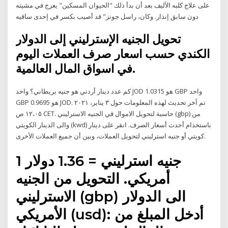
على علاج كلبه الأليف بعد أن بدأ ذلك "الحيوان المسكين" يعرج في مشيته
دون سابق إنذار. وكان، راسل جونز" قد أصيب بكسر في إحدى ساقيه
تحويل الجنيه الإسترليني إلى الدولار
الكندي حسب اسعار صرف العملات اليوم
في اسواق المال العالمية.
كم عدد دينار أردني هو جنيه بريطاني؟ واحد JOD هو 1.0315 GBP واحد
GBP هو 0.9695 JOD. تم آخر تحديث لهذه المعلومات حول ٣ يناير، ٢٠٢١
١٢،٠٥ ص CET. حاسبة لتحويل الاموال في الجنيه الاسترليني (gbp) من
والى الدينار الكويتي (kwd) باستخدام أحدث أسعار الصرف. انقر على دينار
كويتي أو جنيه استرليني لتحويل العملات، وبين أن جميع العملات الأخرى.
1 جنيه استرليني = 1.36 دولار
أمريكي. التحويل من الجنيه
الاسترليني (gbp) الى الدولار
الأمريكي (usd): أدخل المبلغ من