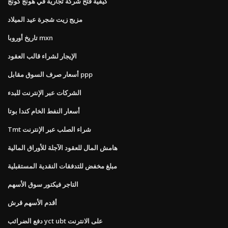
كيفية فتح شركة تجارية في هونج كونج
مزيج زيت شجرة عيد الميلاد
تاريخ أوروبا mxn
الإيجار لشراء قالب العقود
أسعار صرف السوق مقابل ppp
الشركات عبر الإنترنت للبدء
أسعار النفط الخام كندا بوتا
Tmt شراء الصلب عبر الإنترنت
هامش المال للعقود الآجلة للأوراق المالية
مبلغ مخفض للتدفقات النقدية المستقبلية
التاجر فيكتور سوق الأسهم
أقدم الأسهم قرش
دفع الضرائب yct ubt على الانترنت