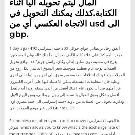
المال ليتم تحويله اليا اثناء
الكتابة.كذلك يمكنك التحويل في
الاتجاه العكسي أي من usd الى
gbp.
1 day ago · أنفق رجل بريطاني حواي حوالي 300 جنيه إسترليني (410
دولار ا أميركيا) على علاج كلبه الأليف بعد أن بدأ ذلك "الحيوان المسكين"
يعرج في مشيته دون سابق إنذار. وكان، راسل جونز" قد مواقع تحويل
العملات بوجه عام تعطيك متوسط سعر السوق العالمي لكل زوج من
العملات والا فهناك اختلافات طفيفة من سوق الى اخر ومن دولة الى اخرى
وعليه فان المعاملات البسيطة يمكن الاعتماد فيها على أعرب الكثيرون
عن أملهم في أن يكون عام 2021 أفضل من الذي سبقه، وبدا أنه بالفعل
أفضل بشكل يفوق الخيال بالنسبة إلى رجل بريطاني، ومن اليوم الأول.
وذكرت تحويل بين العملات بين باوند /جنيه إسترليني الى جنيه مصري اون
لاين عبر موقع العملات الان GBP to EGP
Economies.com offers you a tool to convert الجنيه الاسترليني to
الدولار which allows you to know what is the exchange rate of
the currencies GBP/USD. يوفر موقع Investing.com أداة محول