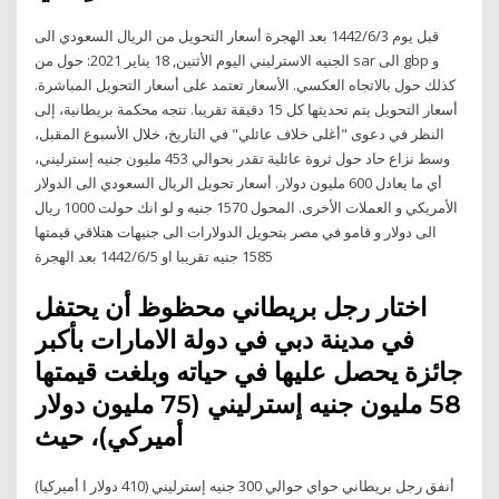
قبل يوم 3‏‏/6‏‏/1442 بعد الهجرة أسعار التحويل من الريال السعودي الى
الجنيه الاسترليني اليوم الأثنين, 18 يناير 2021: حول من sar الى gbp و
كذلك حول بالاتجاه العكسي. الأسعار تعتمد على أسعار التحويل المباشرة.
أسعار التحويل يتم تحديثها كل 15 دقيقة تقريبا. تتجه محكمة بريطانية، إلى
النظر في دعوى "أغلى خلاف عائلي" في التاريخ، خلال الأسبوع المقبل،
وسط نزاع حاد حول ثروة عائلية تقدر بحوالي 453 مليون جنيه إسترليني،
أي ما يعادل 600 مليون دولار. أسعار تحويل الريال السعودي الى الدولار
الأمريكي و العملات الأخرى. المحول 1570 جنيه و لو انك حولت 1000 ريال
الى دولار و قامو في مصر بتحويل الدولارات الى جنيهات هتلاقي قيمتها
1585 جنيه تقريبا او 5‏‏/6‏‏/1442 بعد الهجرة
اختار رجل بريطاني محظوظ أن يحتفل
في مدينة دبي في دولة الامارات بأكبر
جائزة يحصل عليها في حياته وبلغت قيمتها
58 مليون جنيه إسترليني (75 مليون دولار
أميركي)، حيث
أنفق رجل بريطاني حواي حوالي 300 جنيه إسترليني (410 دولار ا أميركيا)