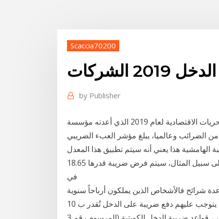
Scaccia70200
20 الشركات
by
Publisher
ويشير تقرير مؤشر الحريات الاقتصادية لعام 2019 الذي أعدته مؤسسة «The Heritage دخل على الأفراد،
ن الضرائب وعالميا، يبلغ مؤشر العبء الضريبي
بة الهامشية هذا يعني أنه سيتم تطبيق هذا المعدل
على دخلك الإضافي الفوري. على سبيل المثال، سيتم فرض ضريبة قدرها 18.65MAD على زيادة 100MAD
في
دة شرائح فالأشخاص الذين يملكون أرباحاً سنوية
تصل إلى 1000دولار قد يتوجب عليهم دفع ضريبة على الدخل تُقدر ب 10% Description Dec 05, 2019 ·
تخضع الضريبة على الدخل في الكويت للتشريعين التاليين ، قواعد ضريبة الدخل الكويتية (المرسوم رقم 3