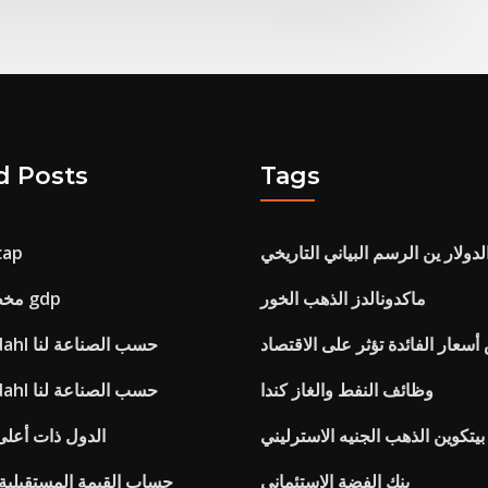
d Posts
Tags
لدولار ين الرسم البياني التاريخي
شركا
ماكدونالدز الذهب الخور
مخطط مقارنة نمو gdp
عار الفائدة تؤثر على الاقتصاد
مؤشر herfindahl حسب الصناعة لنا
وظائف النفط والغاز كندا
مؤشر herfindahl حسب الصناعة لنا
يتكوين الذهب الجنيه الاسترليني
الدول ذات أعلى
بنك الفضة الاستئماني
حساب القيمة المستقبلية