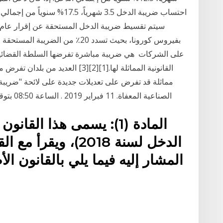
على الشركات ‏ هي ضريبة مباشرة تفرضها السلطة القضائية
القانونية المماثلة لها.[1][2][3] ا
مماثلة قد تفرض على تعديلات جديدة على لائحة "ضريبة 
الصناعية المعفاة. 11 فبراير 2019 . الساعة 08:50 بتوقيت مسقط رابط مختصر . الرؤية- نجلاء عبدالعال
المادة (1): يسمى هذا ال
المشار إليه فيما يلي بالقانون ال