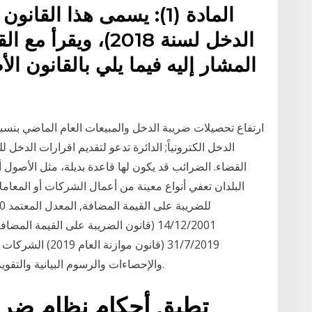
المادة (1): يسمى هذا ال
المشار إليه فيما يلي بالقانون ال
القضاء. الضرائب قد يكون لها قاعدة بديلة، مثل الأصول 
البلدان تعفي أنواع معينة من أعمال الشركات أو المعا
31/7/2019 (قانون م
والإحصاءات والرسوم البيانية والتقويم الاقتصادي - السودان - معدل ضرائب الشركات.
تطبق أحكام نظام ضري