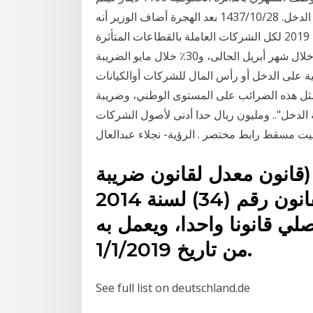
احتساب ضريبة الدخل 3.5 شهرياً، 17.5% سنوياً من إجمالي الدخل. 28‏‏/10‏‏/1437 بعد الهجرة أضاف الوزير أنه
سيتم تقسيط ضريبة الدخل المستحقة عن إقرار عام 2019 لكل الشركات العاملة بالقطاعات المتأثرة
بفيروس كورونا، بحيث تسدد 20٪ من الضريبة المستحقة خلال شهر أبريل الحالى، و30٪ خلال مايو الضريبة
 على الدخل أو رأس المال للشركات أوالكيانات
لعديد من بلدان تفرض مثل هذه الضرائب على المستوى الوطني، وضريبة
الدخل".. ومليون ريال حدا أدنى لأصول الشركات
قانون (قانون معدل لقانون ضريبة
الدخل لسنة 2018)، ويقرأ مع القانون رقم (34) لسنة 2014
أصلي قانونا واحدا، ويعمل به
من تاريخ 1/1/2019.
See full list on deutschland.de