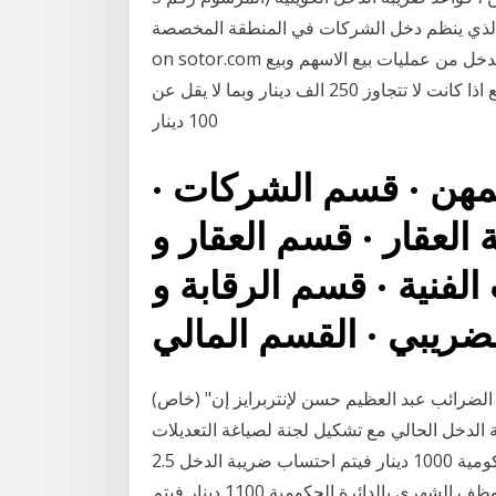
1955) والقانون رقم. 23 لعام 1961 ، الذي ينظم دخل الشركات في المنطقة المخصصة. See full list
on sotor.com كما حدد النظام النسب التي ستعتمد لاستيفاء ضريبة الدخل من عمليات بيع الاسهم وبيع
الحصص انفة الذكر، حيث تم تحديد 5ر0 بالمئة من قيمة البيع اذا كانت لا تتجاوز 250 الف دينار وبما لا يقل عن
100 دينار
لمهن · قسم الشركات ·
العقار · قسم العقار و
لفنية · قسم الرقابة و
(خاص) "المالية" بصدد تعديل قانون ضريبة الدخل: قال رئيس مصلحة الضرائب عبد العظيم حسن لإنتربرايز إن
 الدخل الحالي مع تشكيل لجنة لصياغة التعديلات
المقترحة. إذا كان دخل الموظف الشهري بالدائرة الحكومية 1000 دينار فيتم احتساب ضريبة الدخل 2.5
شهرياً، 12.5% سنوياً من إجمالي الدخل. إذا كان دخل الموظف الشهري بالدائرة الحكومية 1100 دينار فيتم