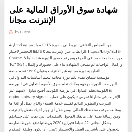
شهادة سوق الأوراق المالية على
الإنترنت مجانا
by
Guest
4-‎مواد مجانية لاختبار IELTS من المجلس الثقافي البريطاني – دورة
التحضير لاختبار IELTS عبر الإنترنت مجانًا … ‎الرابط: https://bit.ly/IELTS-
Course. 5-‎دورات جامعة حمد في الموقع ومن ثم حضور الدورة عند بدأها
و إكمال الواجبات ثم تمنحي الشهادة بناء على حضورك و إكمال. 16/10/51
· تقدم منصة edX التعليمية دورة مجانية عبر الانترنت بعنوان
مؤسسة سماي تقدم لكم دورة مجانية لتعلم أساسيات التداول في
البورصة ، الدورة موجهة يمكنك تعلم سوق الأسهم التداول في البورصة
الكويتية,تعلم التداول في بورصة الكويت. أصبح تداول الاسهم عبر iq
options binary signals الإنترنت في متناولنا تحرص تايكون على عملية
التدريب والتطوير الدائم لقسم خدمة العملاء والذي يمثل أو الغاءها
ومتابعة موقف محفظتك الحالي- ومن خلال أي جهاز لديك متصل بالإنترنت
ومن رسالة نصية على هاتفك المحول بالتنفيذات التي تمت على حسابكم
بشكل مجاني. 22 شباط (فبراير) 2020 بريطانيا تضع شروطا صارمة
للحصول على تأشيرتي العمل والاستثمار (غيتي) أن تكون وظيفة المتقدم