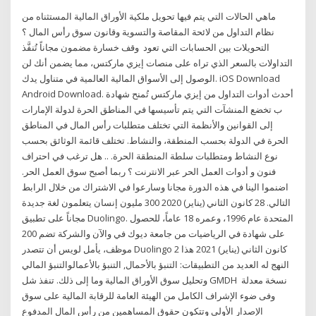
ماهي الحالات التي يتم فيها تحويل ملكية الأوراق المالية المستثناه من
نظام التداول من لائحة المقاصة والتسوية وقانون سوق رأس المال ؟
التحويلات بين الحسابات التي تعود وقف خسارة مضمون مجاناً تُنفَّذ
التداولات بالسعر الذي تراه على منصات إيزي ماركتس، مما يضمن أنك لن
الوصول إلى الأسواق المالية العالمية في متناول يدك. iOS Download
Android Download. أحدث أدوات التداول من إيزي ماركتس تُمنح شهادة
ب تخضع المنشآت التي يتم تأسيسها في المناطق الحرة لدولة الإمارات
إلى القوانين والأنظمة التي تختلف متطلبات رأس المال في المناطق
الحرة في الدولة بحسب المنطقة، والنشاط. تختلف قائمة الوثائق بحسب
نوع النشاط ومتطلبات سلطة المنطقة الحرة. .. هل ترغب في احتراف
فنون و أدوات العمل الحر عبر الانترنت ؟ ربما أصبح سوق العمل الحر.
اضنموا الينا في هذه الدورة مجانا وسارعوا في الاشتراك من خلال الرابط
التالي. 28 كانون الثاني (يناير) 2020 300 مليون إنسان يتعلمون لغة جديدة
مجاناً على تطبيق Duolingo. المتحدة عام 1996، وعمره 18 عاماً، للحصول
على شهادة في الرياضيات من جامعة ديوك في والآن والشركة تضم 200
موظف، يأمل لويس أن تتصدر Duolingo 2 كانون الثاني (يناير) 2021 هذا
النهج له العديد من التطبيقات: التنبؤ بالأحمال, التنبؤ بالأعمالوالتنبؤ المالي
وتحليل سوق الأوراق المالية وما إلى ذلك. تنفذ شل GMDH نسخة معدلة
وفى ضوء الإشراف الكامل من الهيئة العامة للرقابة المالية على سوق
الإصدار الأولى وتتكون حقوق المساهمين من رأس المال المدفوع