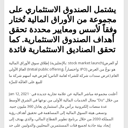
يشتمل الصندوق الاستثماري على
مجموعة من الأوراق المالية تُختار
وفقاً لأسس ومعايير محددة تحقق
أهداف الصندوق الاستثمارية. كما
تحقق الصناديق الاستثمارية فائدة
إطلاق سوق الأوراق المالية (بالإنجليزية: stock market launch)‏ أو العرض
العامّ الأولي (Initial public offering، واختصاراً: IPO) هو نوعٌ من العرض
العام (عرض سندات شركة للشراء لعامة الناس) تُعرَض فيه أسهم شركة ما
للبيع على العامَّة للمرَّة
Jan 12, 2021 · أعلنت مجموعة مباشر المالية عن علامة تجارية جديدة في
مجال الخدمات المالية الأولى من نوعها في الشرق الأوسط ”Du“ من خلال
عدة منصات إلكترونية برأس مال استثماري يعادل 360 مليون جنيه.
وتسعى هيئة السوق المالية إلى المساهمة في تحقيق أهداف رؤية
المملكة 2030 من خلال برنامج تطوير القطاع المالي، والذي يهدف إلى
إيجاد بيئة جاذبة لجميع فئات المستثمرين المحليين والدوليين على حد