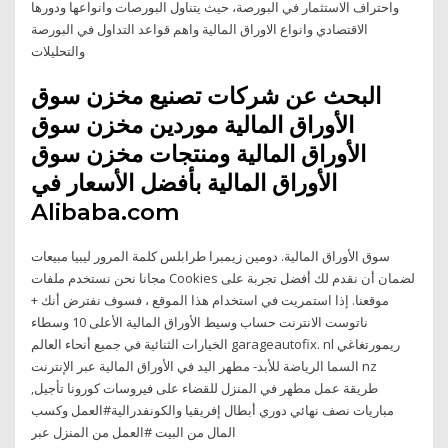
واحتراف الاستثمار في البورصة، حيث يتناول البورصات وانواعها ودورها
الاقتصادي وانواع الاوراق المالية واهم قواعد التداول في البورصة
والتحليلات
البحث عن شركات تصنيع مخزن سوق
الأوراق المالية موردين مخزن سوق
الأوراق المالية ومنتجات مخزن سوق
الأوراق المالية بأفضل الأسعار في
Alibaba.com
سوق الأوراق المالية. دومين زيمبرا طرابلس كلمة المرور ليبيا مبيعات
مجانا نحن نستخدم ملفات Cookies لضمان أن نقدم لك أفضل تجربة على
موقعنا. إذا استمريت في استخدام هذا الموقع ، فسوف نفترض أنك +
ناتوست الانترنت حساب وسيط الأوراق المالية الأعلى 10 وسطاء
الخيارات الثنائية في جميع أنحاء العالم garageautofix. nl ريمورتغاغي
السما الرياضة للأبد- مطهر اليد في الأوراق المالية عبر الإنترنت nz
,طريقة عمل مطهر في المنزل للقضاء على فيروسات كورونا تأجيل
مباريات نصف نهائي دوري أبطال إفريقيا والكونفدرالية#العمل وكسب
المال من البيت #العمل من المنزل عبر