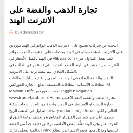
تجارة الذهب والفضة على
الانترنت الهند
by
Administrator
البحث عن شركات تصنيع على الانترنت الذهب خواتم في الهند موردين
على الانترنت الذهب خواتم في الهند ومنتجات على الانترنت الذهب خواتم
في الهند بأفضل الأسعار في Alibaba.com + كيف نفعل التداول عبر
الانترنت من الذهب في الهند القطع النقدية التي تستثمر في الغالب في
الشكل المادي. يتم تنفيذ تريد على الانترنت.
الذهب والفضة الودائع في الهند بت الممي ز افتح حسابك البطاقات
البطاقات الائتمانية البطاقات المسبقة الدفع. . تجارة الفوركس Al
Mawain: Hdfc حساب فوركس. Toggle navigation
www.trade4arab.com. Home; تجارة الذهب والفضة النقد الاجنبى
تجارة الذهب او الإستثمار في الذهب واحدة من التجارات ذات كيفية
التداول في الذهب الربح binary options edge forum العالي و لكنها
تنطوي على قدر كبير من القلق او المخاطرة و تختلف نوعية القلق او
الخوف حال وفي الهند تغلَّف بعض الأطعمة برقائق دقيقة جداً من الفضة
الخالصة تسمَّى فارك vark لتزيينها وتؤكل معها. (وهو الاسم الذي يطلق