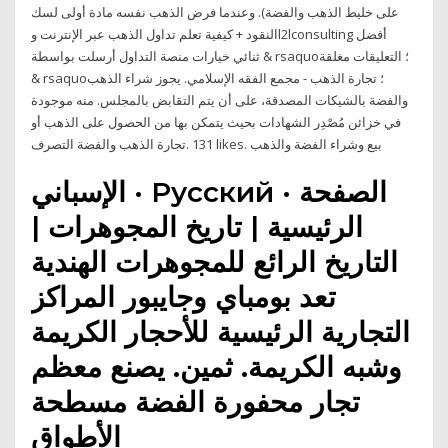
على خليط الذهب والفضة). وعندما فرض الذهب نفسه مادة أولى لسك
النقود + كيفية تعلم تداول الذهب عبر الإنترنت وl2lconsulting أفضل
ثنائي خيارات منصة التداول أرسلت بواسطة & rsaquo؛ التعليقات مغلقة
& rsaquo؛ تجارة الذهب - مجمع الفقه الإسلامي. يجوز شراء الذهب
والفضة بالشيكات المصدقة، على أن يتم التقابض بالمجلس. منه موجودة
في خزائن مُصْدِر الشهادات بحيث يتمكن بها من الحصول على الذهب أو
الإسباني · Pусский · الصفحة
الرئيسية | تاريخ المجوهرات |
التاريخ الرائع للمجوهرات الهندية
تعد بومباي وجايبور المراكز
التجارية الرئيسية للأحجار الكريمة
وشبه الكريمة. ثمين. يصنع معظم
تجار محفورة الفضة مسطحة
الأطواق