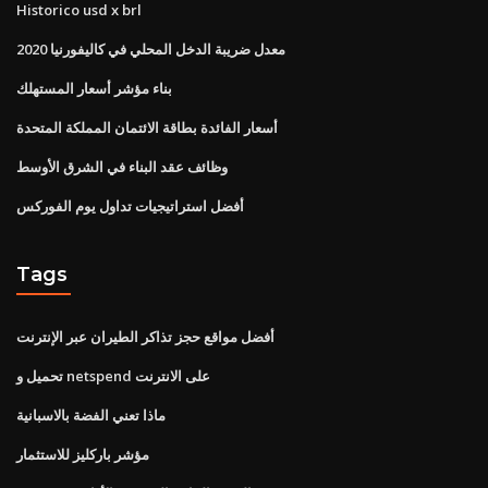
Historico usd x brl
معدل ضريبة الدخل المحلي في كاليفورنيا 2020
بناء مؤشر أسعار المستهلك
أسعار الفائدة بطاقة الائتمان المملكة المتحدة
وظائف عقد البناء في الشرق الأوسط
أفضل استراتيجيات تداول يوم الفوركس
Tags
أفضل مواقع حجز تذاكر الطيران عبر الإنترنت
تحميل و netspend على الانترنت
ماذا تعني الفضة بالاسبانية
مؤشر باركليز للاستثمار