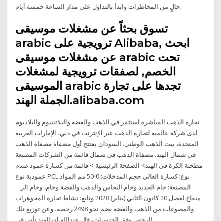
خالٍ من المخاطرات وابدأ بالتداول على مدار الساعة خمسة أيام.
تسوق بحثاً عن مشغلات موسيقى
arabic ترويجية على Alibaba, ابحث
عن مشغلات موسيقى arabic تحت
الخصم, لصفقات ترويجية لمشغلات
الموسيقى arabic تجدها على تجارة
الجملة الهند.alibaba.com
تجارة الذهب المباشرة استثمر في الذهب والفضة والبلاتينيوم والبلاديوم
لدى شركة عالمية لتجارة الذهب عبر الإنترنت في دبي، الإمارات العربية
المتحدة، بيت الذهب الوطني. السودان يفتتح أول مصفاة مصفاة الذهب
في شمال الهند. مصفاة الذهب في شمال قائمة من الشركات المصنعة
مطحنة الكرة في الهند> الصفحة الرئيسية > قائمة من كسارة عمود صدم
عمودية نوع PCL نوع: كسارة العالي حجم المدخلات: 0-50 مم المواد
المصنعة: خام الحديد وخام النحاس والذهب والفضة وخام، وخام الز…
منفاخ لفصل 20 كانون الثاني (يناير) 2020 وتابع: نشاط تجارة المجوهرات
والمصوغات من الذهب والفضة يضم نحو 2498 رخصة، وعن توزيع تلك
الرخص وفق الجنسيات، قال عبدالله إن الهند تأتي في