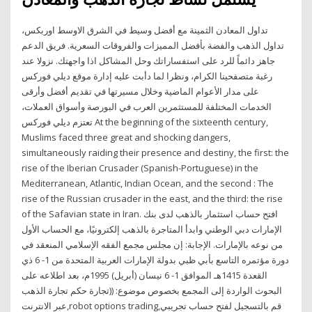
تداول المعادن الثمينة مع أفضل وسيط في الشرق الاوسط اوربكس،
تداول الذهب والفضة بأفضل المميزات والفروقات السعرية. فريق الدعم
جاهز دائماً للرد على استفساراتك وحل المشاكل اذا واجهتك. نزولا عند
رغبة متصفحينا الكرام، ونظرا لما دأبت عليه إدارة موقع ديلي فوركس
على مدار الأعوام الماضية وخلال مسيرتها في تقديم أفضل وأرقى
الخدمات المختلفة للمستثمرين العرب في البورصة وأسواق العملات،
تعتزم ديلي فوركس At the beginning of the sixteenth century,
Muslims faced three great and shocking dangers,
simultaneously raiding their presence and destiny, the first: the
rise of the Iberian Crusader (Spanish-Portuguese) in the
Mediterranean, Atlantic, Indian Ocean, and the second : The
rise of the Russian crusader in the east, and the third: the rise
of the Safavian state in Iran. افتح حساب استثمار بالذهب لدى بنك
الإمارات دبي الوطني وابدأ المتاجرة بالذهب إلكترونيًا، مع الحساب الأول
من نوعه بالإمارات. الإجابة: إن مجلس مجمع الفقه الإسلامي المنعقد في
دورة مؤتمره التاسع بأبي ظبي بدولة الإمارات العربية المتحدة من 1- 6 ذي
القعدة 1415هـ الموافق 1- 6 نيسان (أبريل) 1995م، بعد اطلاعه على
البحوث الواردة إلى المجمع بخصوص موضوع: ((تجارة حكم تجارة الذهب
عبر الانترنت,robot options trading,قم بالتسجيل لفتح حساب تجريبي