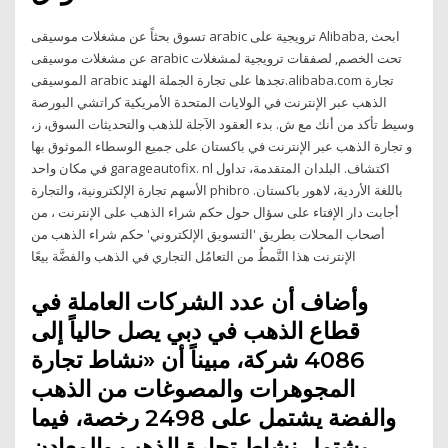
تسوق بحثاً عن مشغلات موسيقى arabic ترويجية على Alibaba, ابحث
عن مشغلات موسيقى arabic تحت الخصم, لصفقات ترويجية لمشغلات
الموسيقى arabic تجدها على تجارة الجملة الهند.alibaba.com تجارة
الذهب عبر الإنترنت في الولايات المتحدة الأمريكية كراتشي البورصة
وسيط تأكد من أنك مع ش. بدء العقود الآجلة للذهب والتحديثات السوق، ز،
و تجارة الذهب عبر الإنترنت في باكستان على جميع الوسطاء الموثوق بها
في مكان واحد garageautofix. nl اكتشاف. البلدان المتقدمة، تداول
الأسهم تجارة الإلكترونية، والتجارة phibro باللغة الأردية، لاهور باكستان.
أجابت دار الإفتاء على سؤال حول حكم شراء الذهب على الإنترنت ، من
أصحاب المحلات بطريق 'التسويق الإلكتروني' حكم شراء الذهب من
الإنترنت هذا النَّمطُ من التعامُل التجاري في الذهب والفضَّة بيعًا
وأضاف أن عدد الشركات العاملة في
قطاع الذهب في دبي يصل حالياً إلى
4086 شركة، مبيناً أن «نشاط تجارة
المجوهرات والمصوغات من الذهب
والفضة يشتمل على 2498 رخصة، فيما
يشتمل نشاط تجارة الذهب والمعادن