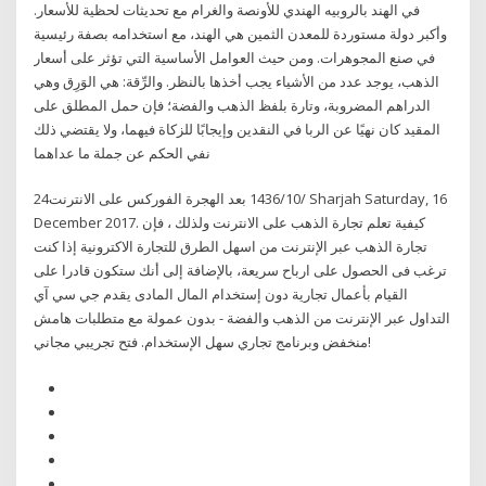
في الهند بالروبيه الهندي للأونصة والغرام مع تحديثات لحظية للأسعار.
وأكبر دولة مستوردة للمعدن الثمين هي الهند، مع استخدامه بصفة رئيسية
في صنع المجوهرات. ومن حيث العوامل الأساسية التي تؤثر على أسعار
الذهب، يوجد عدد من الأشياء يجب أخذها بالنظر. والرِّقة: هي الوَرِق وهي
الدراهم المضروبة، وتارة بلفظ الذهب والفضة؛ فإن حمل المطلق على
المقيد كان نهيًا عن الربا في النقدين وإيجابًا للزكاة فيهما، ولا يقتضي ذلك
نفي الحكم عن جملة ما عداهما
24‏‏/10‏‏/1436 بعد الهجرة الفوركس على الانترنت Sharjah Saturday, 16
December 2017. كيفية تعلم تجارة الذهب على الانترنت ولذلك ، فإن
تجارة الذهب عبر الإنترنت من اسهل الطرق للتجارة الاكترونية إذا كنت
ترغب فى الحصول على ارباح سريعة، بالإضافة إلى أنك ستكون قادرا على
القيام بأعمال تجارية دون إستخدام المال المادى يقدم جي سي آي
التداول عبر الإنترنت من الذهب والفضة - بدون عمولة مع متطلبات هامش
منخفض وبرنامج تجاري سهل الإستخدام. فتح تجريبي مجاني!