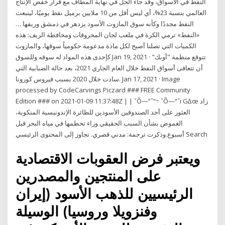
النفط في الأسواق، وقد جاء الحل في نهاية المطاف مع قرار خفض الإنتاج
العالمي بنسبة 23%، أي ليس أقل من 10 ملايين برميل نفط يوميًا، لينبعث
النفط مجددًا وكأنه سوق المازوت الأسود يزدهر في دمشق وريفها …
«النفط» ترمي الكرة في ملعب لجان المحروقات ومحافظة الريف: هذه
الكميات التي تصلنا أصبح لكل مادة مدعومة حكومياً سوقها، والمازوت
كإحدى هذه المواد له سوقه وللسوق Jan 19, 2021 · تتوقع منظمة "أوبك"
أن تتعافى أسواق النفط خلال العام الجاري 2021، بعد حالة الضبابية التي
سادت خلال 2020 بسبب فيروس كورونا. Jan 17, 2021 · Image
processed by CodeCarvings Piczard ### FREE Community
Edition ### on 2021-01-09 11:37:48Z | | ˇÕ—“ˇ“÷ ˇÕ—“ˇı G∆œ زاد
العثور على أحد الصندوقين الأسودين للطائرة الإندونيسية المنكوبة،
الغموض بشأن السبب الحقيقي وراء تحطمها في مياه البحر قبل
أسبوع.وذكرت ترجمة: مدني قصري. تجاوز إلى المحتوى الرئيسي Search
ويعتبر فرض العقوبات الاقتصادية
على المنتجين والمصدرين
الرئيسيين للذهب الأسود (إيران
وفنزويلا وروسيا) الوسيلة