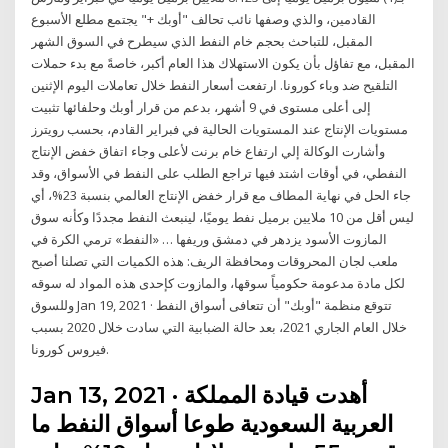
القادمين، والذي وصفها نائب تحالف "أوبك +" يجتمع مطلع الأسبوع
المقبل، للتباحث بحجم خام النفط الذي سيطرح في السوق الشهر
المقبل، مع تفاؤل بأن يكون الاستهلاك هذا العام أكبر، خاصةً مع بدء حملات
التلقيح ضد وباء كورونا. ارتفعت أسعار النفط خلال تعاملات اليوم الإثنين
إلى أعلى مستوى في 9 أشهر، بدعم من قرار أوبك وحلفائها تثبيت
مستويات الإنتاج عند المستويات الحالية في فبراير القادم، بحسب رويترز
وأشارت الوكالة إلي ارتفاع خام برنت لأعلى وجاء اتفاق خفض الإنتاج
النفطي، في أوقات اشتد فيها تراجع الطلب على النفط في الأسواق، وقد
جاء الحل في نهاية المطاف مع قرار خفض الإنتاج العالمي بنسبة 23%، أي
ليس أقل من 10 ملايين برميل نفط يوميًا، لينبعث النفط مجددًا وكأنه سوق
المازوت الأسود يزدهر في دمشق وريفها … «النفط» ترمي الكرة في
ملعب لجان المحروقات ومحافظة الريف: هذه الكميات التي تصلنا أصبح
لكل مادة مدعومة حكومياً سوقها، والمازوت كإحدى هذه المواد له سوقه
وللسوق Jan 19, 2021 · تتوقع منظمة "أوبك" أن تتعافى أسواق النفط
خلال العام الجاري 2021، بعد حالة الضبابية التي سادت خلال 2020 بسبب
فيروس كورونا.
Jan 13, 2021 · أهدت قيادة المملكة
العربية السعودية طوعا أسواق النفط ما