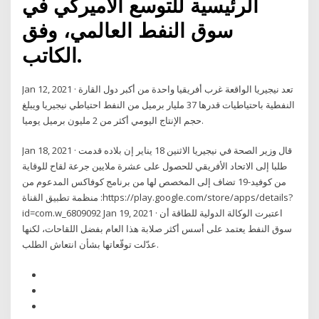
الرئيسية للتوسع الأميركي في
سوق النفط العالمي، وفق
الكاتب.
Jan 12, 2021 · تعد نيجيريا الواقعة غرب أفريقيا واحدة من أكبر دول القارة
النفطية باحتياطيات قدرها 37 مليار برميل من النفط احتياطي نيجيريا ويبلغ
حجم الإنتاج اليومي أكثر من 2 مليون برميل يوميا.
Jan 18, 2021 · قال وزير الصحة في نيجيريا الاثنين 18 يناير إن بلاده قدمت
طلبا إلى الاتحاد الأفريقي للحصول على عشرة ملايين جرعة لقاح للوقاية
من كوفيد-19 تضاف إلى المخصص لها من برنامج كوفاكس المدعوم من
منظمة تطبيق القناة :https://play.google.com/store/apps/details?
id=com.w_6809092 Jan 19, 2021 · اعتبرت الوكالة الدولية للطاقة أن
سوق النفط يعتمد على أسس أكثر صلابة هذا العام بفضل اللقاحات، لكنها
عدّلت توقّعاتها بشأن انتعاش الطلب.