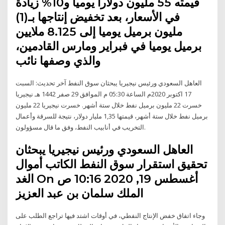
قيمته 55 مليون دولارا يوميا و10% زيادة
في الأسعار، بعد تخفيض إنتاجها بـ(1)
مليون برميل يوميا إلى 8.125 ملايين
برميل يوميا في فبراير ومارس القادمين،
والذي وصفها نائب
العاهل السعودي ورئيس نيجيريا يبحثان سوق النفط آخر تحديث: السبت
17 اكتوبر 2020م الساعة 05:30 م الموافق 29 صفر 1442 هـ نيجيريا
خسرت 22 مليون برميل نفط خلال ستة أشهر. خسرت نيجيريا 22 مليون
برميل نفط خلال ستة أشهر، قيمتها 1,35 مليار دولار، نتيجة للسرقة وأعمال
التخريب في أنابيب النفط، وفق ما قال مسؤولون.
العاهل السعودي ورئيس نيجيريا يبحثان
تحقيق استقرار سوق النفط الكاتب أموال
الغد On أغسطس 19, 2020 10:16 ص
الملك سلمان بن عبد العزيز
وجاء اتفاق خفض الإنتاج النفطي، في أوقات اشتد فيها تراجع الطلب على