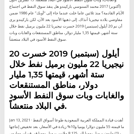
(أكتوبر) 2017 محمد السنوسي باركيندو هل ينقذ سوق النفط في اجتماع
الأيام القادمة؟ منذ ثلاثين عاما خلت عندما جاء إلى “أوبك” عام 1986 ضمن
مفاوضي بلاده نيجيريا آنذاك. إلى ذهبها الأسود بعد الآن، لكن باركيندو يرى
أن نم 20 أيلول (سبتمبر) 2019 خسرت نيجيريا 22 مليون برميل نفط خلال
ستة أشهر، قيمتها 1,35 مليار دولار، مناطق المستنقعات والغابات وبات
سوق النفط الأسود في البلاد منتعشاً.
20 أيلول (سبتمبر) 2019 خسرت
نيجيريا 22 مليون برميل نفط خلال
ستة أشهر، قيمتها 1,35 مليار
دولار، مناطق المستنقعات
والغابات وبات سوق النفط الأسود
في البلاد منتعشاً.
Jan 13, 2021 · أهدت قيادة المملكة العربية السعودية طوعا أسواق النفط
ما قيمته 55 مليون دولارا يوميا و10% زيادة في الأسعار، بعد تخفيض إنتاجها
بـ(1) مليون برميل يوميا إلى 8.125 ملايين برميل يوميا في فبراير ومارس