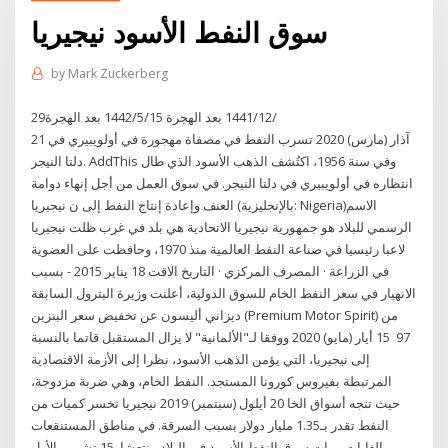
سوق النفط الأسود نيجيريا
by
Mark Zuckerberg
29‏‏/12‏‏/1441 بعد الهجرة 15‏‏/5‏‏/1442 بعد الهجرة
21 آذار (مارس) 2020 تسرب النفط في مصفاة مهجورة في أولويبيري في
دلتا النيجر. AddThis وفي سنة 1956، اكتُشف الذهب الأسود الذي طال
انتظاره في أولويبيري في دلتا النيجر. في سوق العمل من أجل إنهاء دوامة
العنف وإعادة إنتاج النفط إلى ن نيجيريا (بالإنجليزية: Nigeria)‏ الاسم
الرسمي للبلاد هو جمهورية نيجيريا الاتحادية هي بلد في غرب ظلت نيجيريا
لاعبا رئيسيا في صناعة النفط العالمية منذ 1970، وحافظت على العضوية
في الزراعة · المصرف المركزي · التاريخ الاقت 18 يناير 2015 - بسبب
الانهيار في سعر النفط الخام للسوق الدولية، أعلنت وزيرة البترول السابقة
ديزاني أليسون عن تخفيض سعر البنزين (Premium Motor Spirit) من
97 15 أيار (مايو) 2020 ووفقا لـ"الألمانية" لا يزال المستقبل قاتما بالنسبة
إلى نيجيريا، التي يؤمن الذهب الأسود، نظرا إلى الأزمة الاقتصادية
المرتبطة بفيروس كورونا المستجد. النفط الخام، وهي ضربة مزدوجة،
حيث تتجه أسواق الخا 20 أيلول (سبتمبر) 2019 نيجيريا تخسر كميات من
النفط تقدر بـ1.35 مليار دولار بسبب السرقة. في مناطق المستنقعات
والغابات، وبات سوق النفط الأسود في البلاد منتعشا. 15 تشرين الأول