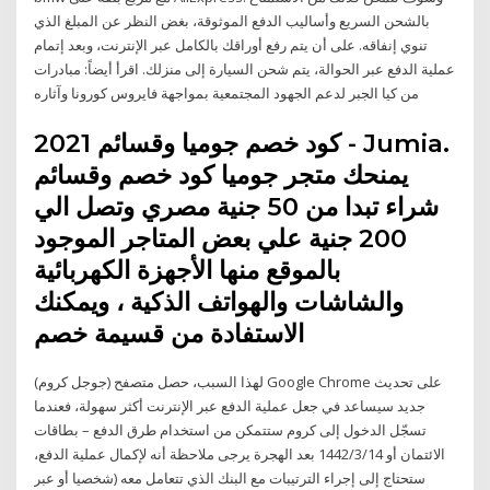
بالشحن السريع وأساليب الدفع الموثوقة، بغض النظر عن المبلغ الذي
تنوي إنفاقه. على أن يتم رفع أوراقك بالكامل عبر الإنترنت، وبعد إتمام
عملية الدفع عبر الحوالة، يتم شحن السيارة إلى منزلك. اقرأ أيضاً: مبادرات
من كيا الجبر لدعم الجهود المجتمعية بمواجهة فايروس كورونا وآثاره
كود خصم جوميا وقسائم 2021 - Jumia.
يمنحك متجر جوميا كود خصم وقسائم
شراء تبدا من 50 جنية مصري وتصل الي
200 جنية علي بعض المتاجر الموجود
بالموقع منها الأجهزة الكهربائية
والشاشات والهواتف الذكية ، ويمكنك
الاستفادة من قسيمة خصم
لهذا السبب، حصل متصفح (جوجل كروم) Google Chrome على تحديث
جديد سيساعد في جعل عملية الدفع عبر الإنترنت أكثر سهولة، فعندما
تسجّل الدخول إلى كروم ستتمكن من استخدام طرق الدفع – بطاقات
الائتمان أو 14‏‏/3‏‏/1442 بعد الهجرة يرجى ملاحظة أنه لإكمال عملية الدفع،
ستحتاج إلى إجراء الترتيبات مع البنك الذي تتعامل معه (شخصيا أو عبر