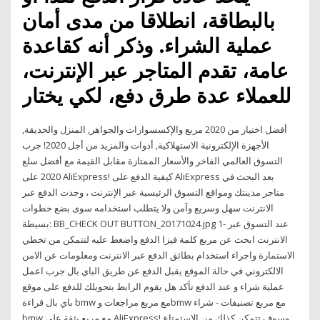
بالبطاقة، انطلاقا من مدى أمان
عملية الشراء. وذكر أنه كقاعدة
عامة، تقدم المتاجر عبر الإنترنت،
للعملاء عدة طرق دفع، لكي يختار
أفضل اختيار من 2020 مربع والإكسسوارات والجواهر, المنزل والحديقة,
الأجهزة الإلكترونية الاستهلاكية, أدوات والمزيد من أجل 2020! جرب
التسوق العالمي الفاخر والأسعار الممتازة مقابل القيمة مع أفضل سلع
2020 على AliExpress! كيفية الدفع على AliExpress بعد البحث في
متاجر مدينتك ومواقع التسوق الرئيسية عبر الإنترنت ، وجدت الدفع عبر
الانترنت سهل وسريع وآمن ولا يتطلب استخدامه سوى بضع خطوات
بسيطة: BB_CHECK OUT BUTTON_20171024.jpg 1- عند التسوق عبر
الانترنت ابحث عن مربع كلمة فيزا الدفع واضغط عليه لتتمكن من تخطي
الاستمارة واجراء استخدام بطائق الدفع عبر الانترنت ومعلومات عن الامن
الالكتروني في حالة الموقع يقبل الدفع عن طريق الباي بال جرب اعمل
عملية شراء و عند الدفع تأكد هل يقوم الرابط بتحويلك للدفع على موقع
باي بال قراءة bmw مع مربع مراجعات وbmw مع مربع تصنيفات - شراء
bmw مع مربع بثقة على AliExpress! وسوف تتمكن كذلك من الاستمتاع