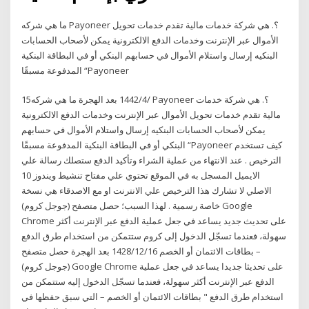
ما هي شركه Payoneer ؟. هي شركة خدمات مالية تقدم خدمات تحويل
الأموال عبر الإنترنت وخدمات الدفع الالكترونية يمكن لأصحاب الحسابات
البنكيه إرسال واستلام الأموال في حسابهم البنكي أو في البطاقة البنكية
المدفوعة مسبقًا “Payoneer
15‏‏/4‏‏/1442 بعد الهجرة ما هي شركه Payoneer ؟. هي شركة خدمات
مالية تقدم خدمات تحويل الأموال عبر الإنترنت وخدمات الدفع الالكترونية
يمكن لأصحاب الحسابات البنكيه إرسال واستلام الأموال في حسابهم
البنكي أو في البطاقة البنكية المدفوعة مسبقًا “Payoneer كيف تستخدم
الترخيص . عند الانتهاء من عملية الشراء وتأكيد الدفع ستصلك رسالة علي
الايميل المسجل به في الموقع تحتوي علي مفتاح تنشيط ويندوز 10
الاصلي لا تشارك هذا الترخيص علي الانترنت او مع الاصدقاء هي نسخة
خاصة رسمية . لهذا السبب؛ حصل متصفح (جوجل كروم) Google
Chrome على تحديث جديد يساعد في جعل عملية الدفع عبر الإنترنت أكثر
سهولة، فعندما تسجّل الدخول إلى كروم ستتمكن من استخدام طرق الدفع
– بطاقات الائتمان أو الخصم 16‏‏/12‏‏/1428 بعد الهجرة حصل متصفح
(جوجل كروم) Google Chrome على تحديثا جديدا يساعد في جعل عملية
الدفع عبر الإنترنت أكثر سهولة، فعندما تسجّل الدخول إليه ستتمكن من
استخدام طرق الدفع " بطاقات الائتمان أو الخصم – التي سبق حفظها في