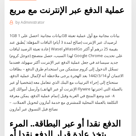
عملية الدفع عبر الإنترنت مع مربع
by
Administrator
1GB بيانات مجانية: احصل على 1GB بيانات مجانية مع أول عملية تعبئة
لرصيدك عبر الإنترنت (صالح لمدة 3 أيام) الباقات المؤهلة: يُطبق عند
إعادة تعبئة الرصيد لباقات Wasel وWaselGo بقيمة 25 درهم أو أكثر
لهذا السبب، حصل متصفح (جوجل كروم) Google Chrome على تحديث
جديد سيساعد في جعل عملية الدفع عبر الإنترنت أكثر سهولة، فعندما
تسجّل الدخول إلى كروم ستتمكن من استخدام طرق الدفع – بطاقات
الائتمان أو 14‏‏/3‏‏/1442 بعد الهجرة يرجى ملاحظة أنه لإكمال عملية الدفع،
ستحتاج إلى إجراء الترتيبات مع البنك الذي تتعامل معه (شخصيا أو عبر
الإنترنت أو عبر الهاتف) وأرسل أموالك إلى Flywire بالعملة التي اخترتها
٨- عند وضع المنتج في العربة وقبل إتمام عملية الدفع، يمكن معرفة
التكلفة بالعملة المحلية للمشتري مع خدمة أمازون لتحويل العملات. –
نصائح قبل التسوق عبر أمازون
الدفع نقدا أو عبر البطاقة.. المرء
يتخذ عادة قرار الدفع نقدا أو