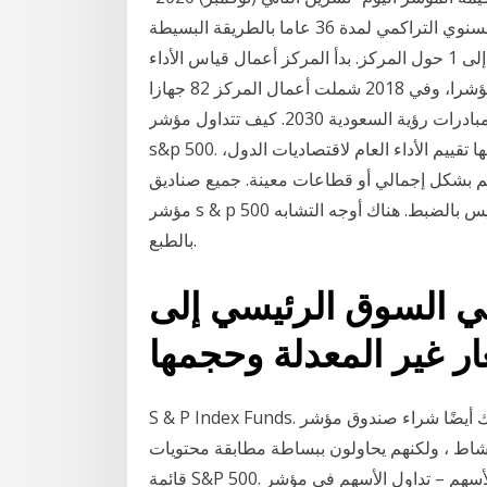
البالغة 8700 نقطة، فيمكننا بسهولة معرفة متوسط العائد السنوي التراكمي لمدة 36 عاما بالطريقة البسيطة
التالية: نأخذ 8700 نقطة تقسيم ألف نقطة، ثم نرفع الناتج إلى 1 حول المركز. بدأ المركز أعمال قياس الأداء
في 2015م وكانت البداية مع 24 جهازا حكوميا عبر 280 مؤشرا، وفي 2018 شملت أعمال المركز 82 جهازا
حكوميا خضعت لـ733 مؤشر أداء و1318 مبادرة تضمنت مبادرات رؤية السعودية 2030. كيف تتداول مؤشر
s&p 500. تعد المؤشرات من بين أهم الأدوات التي يتم من خلالها تقييم الأداء العام لاقتصاديات الدول،
هم بشكل إجمالي أو قطاعات معينة. جميع صناديق
مؤشر s & p 500 هي أكثر أو أقل نفس الشيء ، أليس كذلك؟ حسنا ، ليس بالضبط. هناك أوجه التشابه
بالطبع.
ي السوق الرئيسي إلى
ر غير المعدلة وحجمها
S & P Index Funds. يمكنك أيضًا شراء صندوق مؤشر S&P 500 ، وهو مجموعة من جميع الأسهم في
بنشاط ، ولكنهم يحاولون ببساطة مطابقة محتويات
قائمة S&P 500. عادت الأسهم – تداول الأسهم في مؤشر S&P 500 إلى 249٪ في السنوات العشر الماضية ،