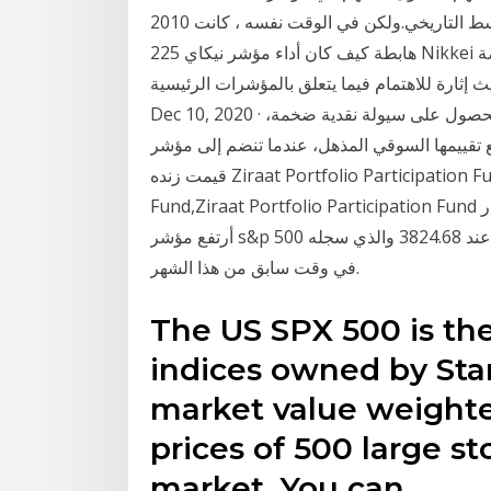
أي حوالي 1.2 ضعف المتوسط التاريخي.ولكن في الوقت نفسه ، كانت 2010s العقد الأول من دون سوق
هابطة كيف كان أداء مؤشر نيكاي 225 Nikkei تاريخياً؟ من المحتمل أن يكون الأداء التاريخي للبورصة
225، أحد أكثر نقاط الحديث إثارة للاهتمام فيما يتعلق بالمؤشرات الرئيسية.
Dec 10, 2020 · تستعد عملاقة السيارات الكهربائية الأميركية «تسلا» إلى الحصول على سيولة نقدية ضخمة،
ا السوقي المذهل، عندما تنضم إلى مؤشر «s&p 500»، في وقت لاحق من هذا الشهر.
قیمت زنده Ziraat Portfolio Participation Fund,قیمت آنلاین Ziraat Portfolio Participation
Fund,Ziraat Portfolio Participation Fund در خبرها,نمودار Ziraat Portfolio Parti.. وحسب الاداء فقد
أرتفع مؤشر s&p 500 بنسبة 1.4٪ إلى 3851 ، متجاوزًا مستوى الإغلاق القياسي عند 3824.68 والذي سجله
في وقت سابق من هذا الشهر.
The US SPX 500 is t
indices owned by Stan
market value weight
prices of 500 large st
market. You can