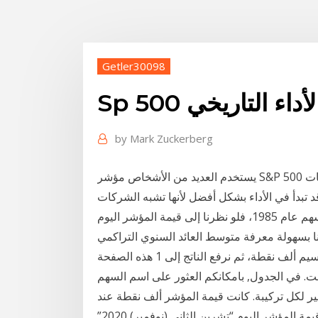
Getler30098
ر الأداء التاريخي
by
Mark Zuckerberg
يستخدم العديد من الأشخاص مؤشر S&P 500 كجزء من استراتيجية تداولهم عبر الإنترنت، لمعرفة الشركات
قد تبدأ في الأداء بشكل أفضل لأنها تشبه الشركات
كانت قيمة المؤشر ألف نقطة عند تأسيس مؤشر سوق الأسهم عام 1985، فلو نظرنا إلى قيمة المؤشر اليوم
 2020” البالغة 8700 نقطة، فيمكننا بسهولة معرفة متوسط العائد السنوي التراكمي
لمدة 36 عاما بالطريقة البسيطة التالية: نأخذ 8700 نقطة تقسيم ألف نقطة، ثم نرفع الناتج إلى 1 هذه الصفحة
. في الجدول, بامكانكم العثور على اسم السهم
يير لكل تركيبة. كانت قيمة المؤشر ألف نقطة عند
تأسيس مؤشر سوق الأسهم عام 1985، فلو نظرنا إلى قيمة المؤشر اليوم “تشرين الثاني (نوفمبر) 2020”