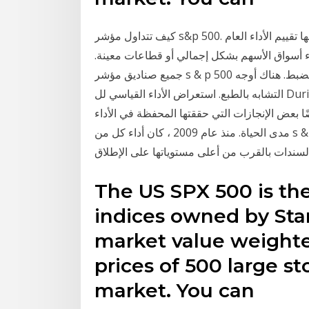
كيف تتداول مؤشر s&p 500. تعد المؤشرات من بين أهم الأدوات التي يتم من خلالها تقييم الأداء العام
ء أسواق الأسهم بشكل إجمالي أو قطاعات معينة.
جميع صناديق مؤشر s & p 500 هي أكثر أو أقل نفس الشيء ، أليس كذلك؟ حسنا ، ليس بالضبط. هناك أوجه
التشابه بالطبع. استعراض الأداء القياسي لل Durigفريدة من نوعها كلاب S&P 500 Portfolio الذي يفحص
 بعض الإنجازات التي حققتها المحفظة في الأداء
مدى الحياة. منذ عام 2009 ، كان أداء كل من s & p 500 وسوق السندات المالية الأمريكية جيدًا. في الواقع ،
The US SPX 500 is t
indices owned by Stan
market value weight
prices of 500 large st
market. You can