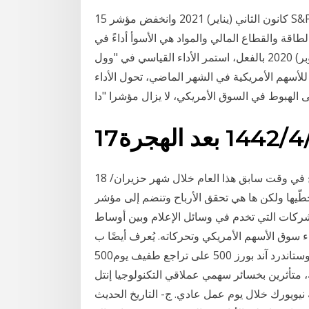
15 كانون الثاني (يناير) 2021 وانخفض مؤشر S&P 500 بنسبة 1٪ ، وانخفض مؤشر ناسداك المركب أيضًا
الطاقة والقطاع المالي والمواد هي الأسوأ أداءً في S&P 500. وأضاف أن “خطط التحفيز
التاريخي المستقبلي والسياسة الس 1 تشرين الأول (أكتوبر) 2020 بالفعل، استمر الأداء القياسي في "وول
للأسهم الأمريكية في الشهر الماضي، تحول الأداء
ى الهبوط في السوق الأمريكي، لا يزال مؤشرا "دا
1 بعد الهجرة
18 تشرين الثاني (نوفمبر) 2020 وكانت تيسلا قد دخلت التاريخ في وقت سابق هذا العام خلال شهر حزيران/
 إثر تخطّيها ولكن ها هي تحقق الأرباح وتنضم إلى مؤشر S&P500. يضم سوق الأسهم الأمريكي ما
ف من الشركات التي تخدم في وسائل الإعلام وبين أوساط
ء سوق الأسهم الأمريكي وتحركاته. يُعرف أيضًا ب S&P
500وهو مؤشر يتتبع نيوروك (رويترز) - أغلق المؤشران داو وستاندرد آند بورز 500 على تراجع طفيف يوم
رين بخسائر سهمي عملاقي التكنولوجيا إنتل (NASDAQ:INTC) وآي.بي. 21 آب (أغسطس) 2020
ون سهم في بورصة نيويورك خلال يوم عمل عادي. ج- التاريخ الحديث