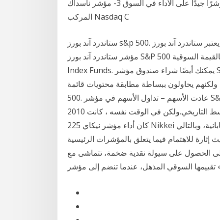
لناسداك بصفة عامة يعتبر مؤشر ستاندرد آند بورز 500 مؤشرًا جيدًا على الأداء في السوق 3- مؤشر ناسداك
المركب Nasdaq C
ستاندرد آند بورز s&p 500. يعتبر ستاندرد آند بورز S&P 500 مؤشراً رائعاً لكيفية اداء سوق الاسهم الامريكي -
مؤشر ستاندرد آند بورز S&P 500 عبارة عن سلة من أكبر 500 سهم امريكي، مرجحة بالقيمة السوقية. S & P
Index Funds. يمكنك أيضًا شراء صندوق مؤشر S&P 500 ، وهو مجموعة من جميع الأسهم في المؤشر. لا
لكنهم يحاولون ببساطة مطابقة محتويات قائمة S&P
500. عادت الأسهم – تداول الأسهم في مؤشر S&P 500 إلى 249٪ في السنوات العشر الماضية ، أي حوالي
1.2 ضعف المتوسط التاريخي.ولكن في الوقت نفسه ، كانت 2010s العقد الأول من دون سوق هابطة كيف
كان أداء مؤشر نيكاي 225 Nikkei تاريخياً؟ من المحتمل أن يكون الأداء التاريخي للبورصة اليابانية، وبالتالي
 الحديث إثارة للاهتمام فيما يتعلق بالمؤشرات الرئيسية. Dec 10, 2020 ·
» إلى الحصول على سيولة نقدية ضخمة، تتماشى مع