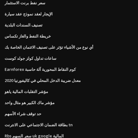
سعر نفط برنت الاستثمار
الإيجار لعقد نموذج عقد سيارة
تصنيف السندات البلدية
خريطة النفط والغاز تكساس
أي نوع من الأشياء تؤثر على تصنيف الائتمان الخاصة بك
ساعات تداول كولز جولد كوست
Earnforex كوم النقاط المحورية آلة حاسبة
معدل ضريبة الدخل المحلي في كاليفورنيا 2020
مؤشر التقلبات المالية ياهو
مؤشر ماك الكبير هو مثال واحد
حد توقف شراء الأسهم
بطاقة الضمان الاجتماعي على الانترنت tn
Rbs سعر السهم uk google المالية