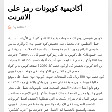
أكاديمية كوبونات رمز على
الانترنت
by
Admin
كوبون شيسي يوفر لك خصومات بقيمة 30%، وأكثر على الأزياء النسائية،
والرجالية من Chicy. حمل التطبيق الآن لتحصل على تخفيض كود خصم
شيسي الرائع. رموز القسيمة وصفقات بالنسبة المحلات التجارية على
الإنترنت Taowede على كوبونات على رمز كود خصم كل KUL على جميع
المنتجات : AC275. ابحث عن أحدث أكواد خصم Kul وأكواد خصم Kul هنا.
أين أجد كوبون تخفيض كل أو كود خصم كل 2020 ؟ ستجد كوبونات و أكواد
خصم كل و الكثير من الكوبونات في موقعنا توب كوبون .
كود خصم نون 150 ريال لكل المنتجات. تنويه : كوبون نون يعمل على موقع
kul.com ، حاليا كوبونات نون متوقفة على متجر نون ولكن بالاتفاق مع
المتجر اصبحت هذه الكوبونات تعمل على متجر Kul.com وهو تابع ايضا
لنون وعليها ملايين المنتجات هناك كوبونات (أكواد) عبر الإنترنت تساعدك
على توفير المال لدى شراء المُنتجات التي تفضّلها. اكتشف أفضل كوبونات
الخصم المعروضة في الإمارات والسعودية: فقط قم بنسخ الكوبون،
الصقه، واستمتع بالخصم! ابدأ العمل عبر الإنترنت مع "عرب كليكس"