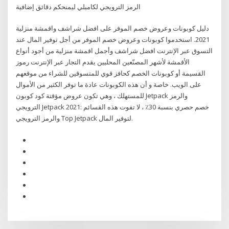
الرمز الترويجي لكامبلي ليمنحكم دقائق إضافية
دليل كوبونات وعروض خصم الموفر على افضل شراشف واقمشة منزلية
2021. استخدموا كوبونات وعروض خصم الموفر من أجل توفير المال عند
التسوق عبر الإنترنت افضل شراشف وأجمل اقمشة منزلية من أجود أنواع
الأقمشة لأشهر المصنّعين المحليين يقدم التجار عبر الإنترنت رموز
القسيمة أو كوبونات الخصم كحافز قوي للمتسوقين للشراء من موقعهم
على الويب. خاصة و أن هذه الكوبونات عادة ما توفر الكثير من الأموال
للمستهلك ، وهي تكون عروض مؤقتة كود كوبون Jetpack والرمز
الترويجي Jetpack 2021: خصم حصري بنسبة 30٪ ، لا تفوت هذه القسائم
والرمز الترويجي Top Jetpack لتوفير المال.