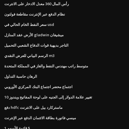
رأس المال 360 معدل الادخار على الانترنت
نظام الدفع عبر الإنترنت مقاطعة فولتون
سعر النفط الخام الحالي في usd
الأرض عقد المنازل gladwin ميشيغان
التاجر بديهية قوات الدفاع الشعبي التحميل
الرسم البياني للعرض النقدي m3
متوسط ​​راتب مهندس النفط والغاز في المملكة المتحدة
الرهان حاسبة التداول
اجتماع محضر اجتماع البنك المركزي الأوروبي
تغيير علامة الدولار إلى الجنيه على لوحة المفاتيح ويندوز 10
دفع hdfc ماستركارد بيل على الانترنت
ميسي فاتورة بطاقة الائتمان الدفع عبر الإنترنت
قائمة الأسهم 1 $