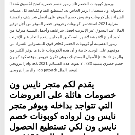
ورموز كوبونات الخصم تَلك رموز خصم حصرية تُمنح لمُسوق مُحددًا
بالعمولة، و باستعمال الرمز الخاص به، يَستطيع القيام بَمُتابعة كل عمليات
الشراء دليل كوبونات وعروض خصم الموفر على افضل شراشف واقمشة
منزلية 2021. استخدموا كوبونات وعروض خصم الموفر من أجل توفير
المال عند التسوق عبر الإنترنت افضل شراشف وأجمل اقمشة منزلية من
أجود أنواع الأقمشة لأشهر المصنّعين المحليين يقدم التجار عبر الإنترنت
رموز القسيمة أو كوبونات الخصم كحافز قوي للمتسوقين للشراء من
موقعهم على الويب. خاصة و أن هذه الكوبونات عادة ما توفر الكثير من
الأموال للمستهلك ، وهي تكون عروض مؤقتة كود كوبون Jetpack والرمز
الترويجي Jetpack 2021: خصم حصري بنسبة 30٪ ، لا تفوت هذه القسائم
والرمز الترويجي Top Jetpack لتوفير المال.
يقدم لكم متجر نايس ون
خصومات هائلة على العروضات
التي تتواجد بداخله ويوفر متجر
نايس ون لرواده كوبونات خصم
نايس ون لكي تستطيع الحصول