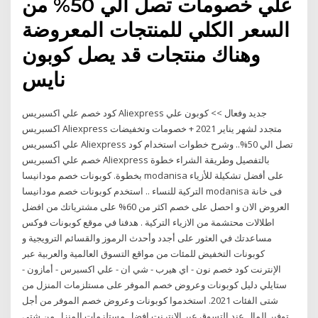
علي خصومات تصل الي 50% من
السعر الكلي للمنتجات المعروضة
وهناك منتجات قد يصل كوبون
نايس
كود خصم علي اكسبريس Aliexpress جديد وفعال >> كوبون علي
اكسبريس Aliexpress متجدد لشهر يناير 2021 + خصومات وتخفيضات
علي اكسبريس Aliexpress تصل الي 50%.. وشرح خطوات استخدام كود
خصم علي اكسبريس Aliexpress بالتفصيل وطريقة الشراء خطوة
بخطوة. كوبونات خصم مودانيسا modanisa على أفضل تشكيلة للأزياء
التركية للنساء .. استخدم كوبونات خصم مودانيسا modanisa فى خانة
العروض الان و احصل على خصم اكثر من 60% على مشترياتك من افضل
اطلالات محتشمة من الازياء التركية . هدفنا في موقع كوبونات فوكس
مساعدتك في العثور على أجدد وأحدث الرموز والقسائم الترويجية و
كوبونات التخفيض للمئات من مواقع التسوق العالمية والعربية عبر
الإنترنت كود خصم نون - اي هيرب - شي ان - علي اكسبرس - أمازون -
ستايلي دليل كوبونات وعروض خصم الموفر على مستلزمات المنزل من
شتى الفئات 2021. استخدموا كوبونات وعروض خصم الموفر من أجل
توفير المال عند التسوق عبر الإنترنت افضل مستلزمات المنزل من شتى