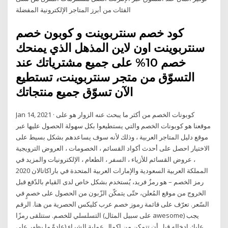
الفئات من أبرز المتاجر الإلكترونية المفضلة
كود خصم سنتربوينت و كوبون خصم
سنتربوينت اون لاين المذهل الذي يمنحك
خصم 10% على جميع مشترياتك عند
التسوّق من متجر سنتربوينت، تستطيع
الآن تسوّق جميع منتجاتك
Jan 14, 2021 · كوبونات الخصم من أكثر ما يبحث عنه الزوار هو على
موقعنا هو كوبونات الخصم والتي يستطيعوا بكل سهولة الحصول عليها عبر
موقع دليل المتاجر العربية ، وذلك لأنه سوف يساعدهم بشكل بسيط على
الاختيار احصل على أحدث أكواد القسائم ، الخصومات ، العروض الترويجية
، عروض القسائم للأزياء ، السفر ، الطعام ، الإلكترونيات والمزيد في
المملكة العربية السعودية والإمارات العربية المتحدة في باراكاتالان 2020
رمز الخصم – هو رمزٌ فريد، يُستخدم بشكل خاص لدى القيام بالدّفع قبل
الخروج من موقع المُعلن، حتّى يتمكّن الزّبون من الحصول على خصمٍ في
السّعر. تعرّف على قائمة رموز خصم عرب كليكس الحصرية من هنا. الرقم
التسلسلي للخصم. ستتلقى رمزًا (على سبيل المثال awesome) يجب
عليك إدخاله قبل أن تتمكن من إكمال عملية الشراء (عادةً ما يظهر على