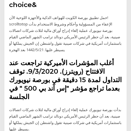
choice&
حمل تطبيق بورصة الكويت للهواتف الذكية والأجهزة اللوحية الآن!
scrolltotop الإعفاء من المسؤولية وأحكام وشروط الاستخدام بدأت
بورصة نيويورك عملية إلغاء إدراج أوراق مالية لثلاث شركات اتصالات
صينية، بعد أن حظر الرئيس الأمريكي دونالد ترامب الشهر الماضي القيام
باستثمارات أمريكية في شركات صينية تقول واشنطن إن الجيش يملكها أو
يسيطر عليها. 21‏‏/5‏‏/1442 بعد الهجرة
أغلب المؤشرات الأميركية تراجعت عند
الافتتاح (رويترز). 9/3/2020. توقف
التداول لمدة 15 دقيقة في بورصة نيويورك
بعدما تراجع مؤشر "إس آند بي 500 " في
الجلسة
بدأت بورصة نيويورك عملية إلغاء إدراج أوراق مالية لثلاث شركات اتصالات
صينية، بعد أن حظر الرئيس الأمريكي دونالد ترامب الشهر الماضي القيام
باستثمارات أمريكية في شركات صينية تقول واشنطن إن الجيش يملكها أو
يسيطر عليها.