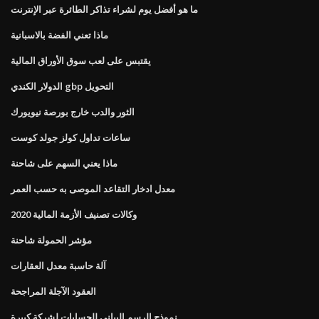
ما هو أفضل يوم لشراء تذاكر الطائرة عبر الإنترنت
ماذا تعني الفضة بالاسبانية
يقتبس على لعب سوق الأوراق المالية
الدولار الكندي gbp التحويل
الثور والدب خارج بورصة نيويورك
ساعات تداول كولز جولد كوست
ماذا يعني السهم على شاحنة
معدل ادخار التقاعد الموصى به حسب العمر
وكالات تصنيف الأزمة المالية 2020
مؤشر الحمولة شاحنة
آلة حاسبة معدل العقارات
العقود الآجلة المراجحة
نموذج الرسم البياني للحسابات لشركة كبيرة