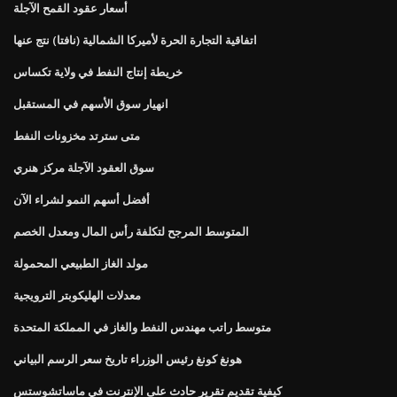
أسعار عقود القمح الآجلة
اتفاقية التجارة الحرة لأميركا الشمالية (نافتا) نتج عنها
خريطة إنتاج النفط في ولاية تكساس
انهيار سوق الأسهم في المستقبل
متى سترتد مخزونات النفط
سوق العقود الآجلة مركز هنري
أفضل أسهم النمو لشراء الآن
المتوسط ​​المرجح لتكلفة رأس المال ومعدل الخصم
مولد الغاز الطبيعي المحمولة
معدلات الهليكوبتر الترويجية
متوسط ​​راتب مهندس النفط والغاز في المملكة المتحدة
هونغ كونغ رئيس الوزراء تاريخ سعر الرسم البياني
كيفية تقديم تقرير حادث على الإنترنت في ماساتشوستس