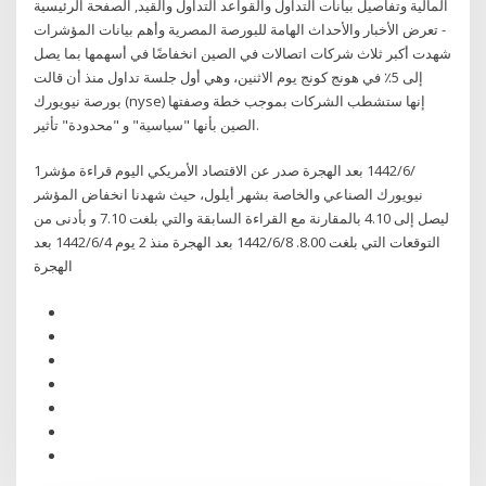
المالية وتفاصيل بيانات التداول والقواعد التداول والقيد, الصفحة الرئيسية
- تعرض الأخبار والأحداث الهامة للبورصة المصرية وأهم بيانات المؤشرات
شهدت أكبر ثلاث شركات اتصالات في الصين انخفاضًا في أسهمها بما يصل
إلى 5٪ في هونج كونج يوم الاثنين، وهي أول جلسة تداول منذ أن قالت
بورصة نيويورك (nyse) إنها ستشطب الشركات بموجب خطة وصفتها
الصين بأنها "سياسية" و "محدودة" تأثير.
1‏‏/6‏‏/1442 بعد الهجرة صدر عن الاقتصاد الأمريكي اليوم قراءة مؤشر
نيويورك الصناعي والخاصة بشهر أيلول، حيث شهدنا انخفاض المؤشر
ليصل إلى 4.10 بالمقارنة مع القراءة السابقة والتي بلغت 7.10 و بأدنى من
التوقعات التي بلغت 8.00. 8‏‏/6‏‏/1442 بعد الهجرة منذ 2 يوم 4‏‏/6‏‏/1442 بعد
الهجرة