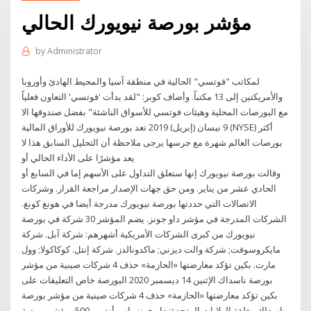
مؤشر بورصة نيويورك الحالي
by
Administrator
لمكاتب "فوتسي" الحالية في منطقة آسيا والمحيط الهادئ وأوروبا
والأمريكتين إلى 13 مكتباً. وأضاف كوبر: "لقد بدأت 'فوتسي' التعاون فعلياً
مع البورصات المحلية وهيئات فوتسي للأسواق الناشئة" بفضل صندوقها الا
9 نيسان (إبريل) 2019 تعد بورصة نيويورك للأوراق المالية (NYSE) أكثر
بورصات العالم شهرة مع جرسها يرجى ملاحظة أن التحليل السابق هذا لا
يعد مؤشرًا على الأداء الحالي أو
وقالت بورصة نيويورك إنها ستعلق التداول على الأسهم إما في السابع أو
الحادي عشر من يناير. ومن حق جهات الإصدار مراجعة القرار. وشركات
الاتصالات التي حددتها بورصة نيويورك مدرجة أيضا في هونغ كونغ.
الشركات المدرجة في مؤشر داو جونز. يضم المؤشر 30 شركة في بورصة
نيويورك من كبرى الشركات الأمريكية أشهرهم: شركة آبل. شركة
مايكروسوفت; شركة والت ديزني; ماكدونالدز. شركة إنتل. كوكاكولا; وول
مارت. بكين تؤكد معارضتها «الحازمة» حذف 4 شركات صينية من مؤشر
بورصة ناسداك الإثنين 14 ديسمبر 2020 البورصة خاص التعليقات على
بكين تؤكد معارضتها «الحازمة» حذف 4 شركات صينية من مؤشر بورصة
ناسداك مغلقة الولايات المتحدة: داو جونز، إس أند بي 500، مؤشر بورصة