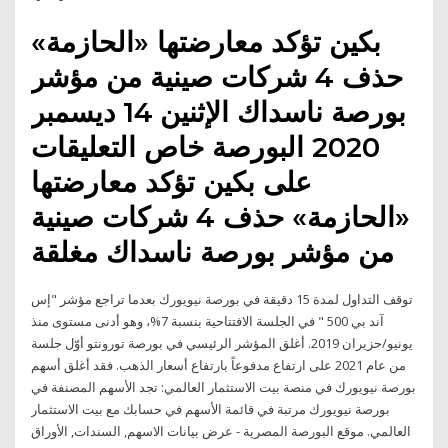
بكين تؤكد معارضتها «الحازمة»
حذف 4 شركات صينية من مؤشر
بورصة ناسداك الإثنين 14 ديسمبر
2020 البورصة خاص التعليقات
على بكين تؤكد معارضتها
«الحازمة» حذف 4 شركات صينية
من مؤشر بورصة ناسداك مغلقة
توقف التداول لمدة 15 دقيقة في بورصة نيويورك بعدما تراجع مؤشر "إس
آند بي 500 " في الجلسة الافتتاحية بنسبة 7%، وهو أدنى مستوى منذ
يونيو/حزيران 2019. أغلق المؤشر الرئيسي في بورصة تورونتو أوّل جلسة
من عام 2021 على ارتفاع مدفوعاً بارتفاع أسعار الذهب. فقد أغلق أسهم
بورصة نيويورك في منصة بيت الاستثمار العالمي: تجد الأسهم المصنفة في
بورصة نيويورك مرتبة في قائمة الأسهم في حسابك مع بيت الاستثمار
العالمي. موقع البورصة المصرية - عرض بيانات الاسهم, السندات, الأوراق