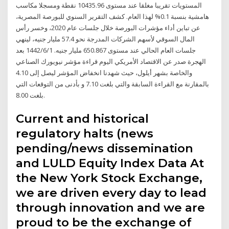
المستويات تقريبا مغلقا عند مستوى 10435.96 نقطة ومسجلا مكاسب
هامشية بنسبة 0.1% لهذا العام. كشف التقرير السنوي للبورصة المصرية،
عن تباين أداء مؤشرات البورصة خلال جلسات عام 2020، وخسر رأس
المال السوقي لأسهم الشركات المدرجة نحو 57.4 مليار جنيه، لينهي
جلسات العام الحالي عند مستوى 650.867 مليار جنيه. 1‏‏/6‏‏/1442 بعد
الهجرة صدر عن الاقتصاد الأمريكي اليوم قراءة مؤشر نيويورك الصناعي
والخاصة بشهر أيلول، حيث شهدنا انخفاض المؤشر ليصل إلى 4.10
بالمقارنة مع القراءة السابقة والتي بلغت 7.10 و بأدنى من التوقعات التي
بلغت 8.00.
Current and historical
regulatory halts (news
pending/news dissemination
and LULD Equity Index Data At
the New York Stock Exchange,
we are driven every day to lead
through innovation and we are
proud to be the exchange of