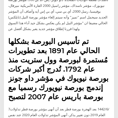
نيويورك، مؤشر ناسداك، مؤشر راسيل 2000 القارة الأمريكية: ميرفال،
بوفيسبا، رسل 2000، أي بي سي، أي بي إس أيه وأضاف أن المؤشر
الجديد سيحمل اسم "تميز" وأنه سيتم إلغاء مؤشر بورصة النيل (نايلكس)
الحالي مضيفا ان "مؤشر النيل لم يكن يعكس بشكل جيد أداء هذا السوق
ولهذا قررنا إطلاق مؤشر جديد يعبر بشكل أفضل عن
تم تأسيس البورصة بشكلها
الحالي عام 1891 بعد تطويرات
مُستمرة لبورصة وول ستريت منذ
عام 1792. تُدرج أكبر شركات
بورصة نيويوك في مؤشر داو جونز
إندمج بورصة نيويورك رسميا مع
بورصة باريس عام 2007 لتصبح
7‏‏/6‏‏/1442 بعد الهجرة بورصة قطر بعد أن أنهى مؤشر بورصة قطر تداولات
العام 2019 دون تغيير يذكر، أنهى المؤشر تداولات العام 2020 عند نفس