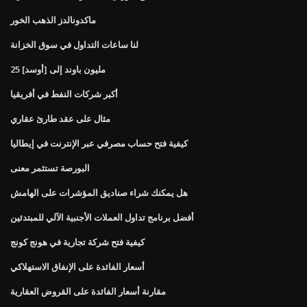
ماكدونالدز الذهب الخور
لنا ساعات التداول في سوق الخزانة
25 مليون باوند إلى [أوسد]
أكبر شركات النفط في أفريقيا
مثال على عقد طارئ عقاري
كيفية فتح حساب مصرفي عبر الإنترنت في إيطاليا
البورصة تستثمر معنى
هل يمكنك شراء صناديق المؤشرات على الهامش
أفضل برنامج تداول العملات الأجنبية الآلي للمبتدئين
كيفية فتح شركة تجارية في هونج كونج
أسعار الفائدة على الإنفاق الاستهلاكي
مقارنة أسعار الفائدة على القروض العقارية