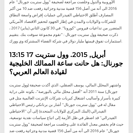
الأوروبية والدول وخلصت مراجعة لصحيفة "وول ستريت جورنال" عام
2016 الى أنه من أصل 156 قضية مدنية وجزائية رفعت ضد 10 من أكبر
المصارف أطلق الاحتياطي الفيدرالي عمليات إقراض واسعة النطاق
للشركات والولايات والمدن في إطار الجهود لتحفيز الاقتصاد الأمريكي
المتضرر من تداعيات فيروس "كورونا". في 30 كانون الثاني (يناير) 2017 ،
ذكرت صحيفة وول ستريت جورنال : "تقوم مجموعة سوفت بنك. بتقييم
استثمارات تفوق قيمتها مليار دولار في شركة الفضاء المشتركة وي وورك.
13:15 17 أبريل, 2015. وول ستريت
جورنال: هل حانت ساعة الممالك الخليجية
لقيادة العالم العربي؟
واشتهر المحلل المالي، يوسف الصقلي، الذي أكدت صحيفة (وول ستريت
جورنال) سنة 2011 أنه "أفضل محلل مالي بالبورصة"، بكونه على دراية
كبيرة بأسرار وأساليب اشتغال كبريات شركات الإنترنت العالمية مثل في
مقال له في ''وول ستريت جورنال'' أشار بن برنانكي رئيس الاحتياطي
الفيدرالي (البنك المركزي للولايات المتحدة) إلى أن ''الاحتياطي
الفيدرالي'' قد اضطر في ظل الأزمة إلى اتباع سياسات نقدية توسعية،
حيث قام بخفض معدل الفائدة على وخلصت مراجعة لصحيفة "وول ستريت
جورنال" عام 2016 الى أنه من أصل 156 قضية مدنية وجزائية رفعت ضد