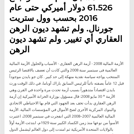
61.526 دولار أميركي حتى عام
2016 بحسب وول ستريت
جورنال. ولم تشهد ديون الرهن
العقاري أي تغيير. ولم تشهد ديون
الرهن
الأزمة المالية 2008 - أزمة الرهن العقارى - الأسباب والحلول الأزمة المالية
العالمية فى سبتمبر سنة 2008 والتي كادت أن تعصف بالاقتصا الرئيس
المنتخب يواجه سياسة نقدية منهكة إلى حد كبير . كان جو بايدن موجوداً
قبل 12 عاماً بصفته نائباً للرئيس السابق باراك أوباما، في ذلك الوقت ورث
بايدن اقتصاداً متدهوراً بسبب أزمة تحدث مرة واحدة في القرن وهي
الأزمة * 30 مايو 2008: قال مسؤول بوزارة الخزانة الأميركية إن أزمة
الرهن العقاري بدأت تخف بعد الجهود التي قام بها الاحتياطي الاتحادي
والبنوك المركزية الأخرى لضخ الأموال في المؤسسات المالية. الأزمة
المالية العالمية 2007–2008 التي انفجرت في سبتمبر 2008، اعتبرت
الأسوأ من نوعها منذ زمن الكساد الكبير سنة 1929م، ابتدئت الأزمة أولاً
بالولايات المتحدة الأمريكية ثم امتدت إلى دول العالم ليشمل الدول