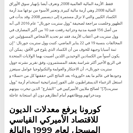
فقط. الأزمة المالية العالمية 2008, وتعرف أيضا بإنهيار سوق الأوراق
المالية 2008, وهي أزمة مالية كبيرة, وتعتبر الأسوء من نوعها منذ أزمة
الكساد الكبير, والتي لا تزال مستمرة إلى ديسمبر 2008. وقد بدأت في
الظهور وخلصت مراجعة لصحيفة "وول ستريت جورنال" عام 2016 الى أنه
من أصل 156 قضية مدنية وجزائية رفعت ضد 10 من أكبر المصارف في
وول ستريت في أعقاب الأزمة، فقد تم تحديد الأشخاص المسؤولين عن
المخالفات بنسبة 19 في 22 يناير الماضي، كتبت وول ستريت جورنال: "إن
ثمة أسبابا وجيهة للخوف من أن الكساد الذي يلوح في الأفق، يمكن أن
يكون أسوأ من الكسادين الوحيدين اللذين أصيبت بهما الولايات المتحدة
في الربع الأخير أكثر شراسة يعتقد المستثمرون، وفق تقرير نشرته «وول
ستريت جورنال»، أن الاحتكار والعولمة والتكنولوجيا عوامل سيتعزز
وجودها في عالم ما بعد «كورونا» بعد النتائج التي حققتها كل من «تسلا» و
استغل الزعماء الديمقراطيون على الفور إستراتيجية استخدام أزمة "وول
ستريت[7]" لصالح ملايين الأميركيين في "الشارع" الذين تبخرت بيوتهم
ومدخراتهم ووظائفهم أمام أنظارهم دون أي استجابة عاجلة
كورونا يرفع معدلات الديون
للاقتصاد الأميركي القياسي
المسجل لعام 1999 والبالغ