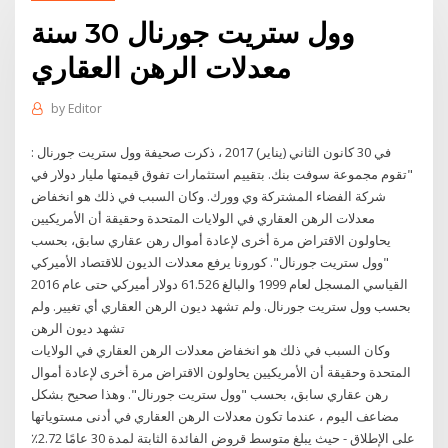
وول ستريت جورنال 30 سنة
معدلات الرهن العقاري
by
Editor
في 30 كانون الثاني (يناير) 2017 ، ذكرت صحيفة وول ستريت جورنال :
"تقوم مجموعة سوفت بنك. بتقييم استثمارات تفوق قيمتها مليار دولار في
شركة الفضاء المشتركة وي وورك. وكان السبب في ذلك هو انخفاض
معدلات الرهن العقاري في الولايات المتحدة وحقيقة أن الأمريكيين
يحاولون الاقتراض مرة أخرى لإعادة أموال رهن عقاري سابق، بحسب
"وول ستريت جورنال". كورونا يرفع معدلات الديون للاقتصاد الأميركي
القياسي المسجل لعام 1999 والبالغ 61.526 دولار أميركي حتى عام 2016
بحسب وول ستريت جورنال. ولم تشهد ديون الرهن العقاري أي تغيير. ولم
تشهد ديون الرهن
وكان السبب في ذلك هو انخفاض معدلات الرهن العقاري في الولايات
المتحدة وحقيقة أن الأمريكيين يحاولون الاقتراض مرة أخرى لإعادة أموال
رهن عقاري سابق، بحسب "وول ستريت جورنال". وهذا صحيح بشكل
مضاعف اليوم ، عندما تكون معدلات الرهن العقاري في أدنى مستوياتها
على الإطلاق - حيث يبلغ متوسط قروض الفائدة الثابتة لمدة 30 عامًا 2.72٪