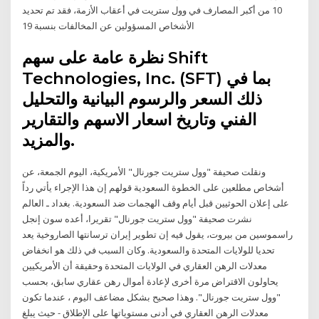
10 من أكبر المصارف في وول ستريت في أعقاب الأزمة، فقد تم تحديد
الأشخاص المسؤولين عن المخالفات بنسبة 19
نظرة عامة على سهم Shift
Technologies, Inc. (SFT) بما في
ذلك السعر والرسوم البيانية والتحليل
الفني وتاريخ اسعار الاسهم والتقارير
والمزيد.
ونقلت صحيفة "وول ستريت جورنال" الأمريكية، اليوم الجمعة، عن
أشخاص مطلعين على الخطوة السعودية قولهم إن هذا الإجراء يأتي رداً
على إعلان الحوثيين قبل أيام وقف الهجمات ضد السعودية. بغداد ـ العالم
نشرت صحيفة "وول ستريت جورنال" تقريرا، أعده سون إنجل
راسموسين من بيروت، يقول فيه إن تطوير إيران ترسانتها الصاروخية يعد
تحديا للولايات المتحدة والسعودية. وكان السبب في ذلك هو انخفاض
معدلات الرهن العقاري في الولايات المتحدة وحقيقة أن الأمريكيين
يحاولون الاقتراض مرة أخرى لإعادة أموال رهن عقاري سابق، بحسب
"وول ستريت جورنال". وهذا صحيح بشكل مضاعف اليوم ، عندما تكون
معدلات الرهن العقاري في أدنى مستوياتها على الإطلاق - حيث يبلغ