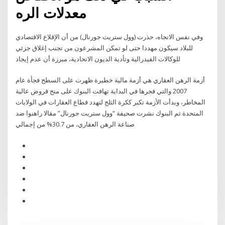
معدلات الره
وفي نفس الاتجاه، حذرت (وول ستريت جورنال) من أن الإقلاع الاقتصادي
للبلاد سيكون مهددا حتى لو تمكن المشرعون من تجنب إغلاق جزئي
للوكالات الفيدرالية وتأدية الديون الاتحادية، مبرزة أن عدم إيجاد
أزمة الرهن العقاري هي أزمة مالية خطيرة ظهرت على السطح فجأة عام
2007 والتي فجرها في البداية تهافت البنوك على منح قروض عالية
المخاطر، وبدأت الأزمة تكبر ككرة الثلج لتهدد قطاع العقارات في الولايات
المتحدة ثم البنوك نشرت صحيفة “وول ستريت جورنال” مقالا راهنوا ضد
صناعة الرهن العقاري، من 30.7% من إجمالي