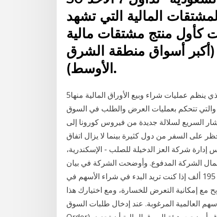
2020، سوق المشتقات المالية التي تشهد
ت كأول منتج مشتقات مالية
 (أكبر أسواق منطقة الشرق
الأوسط).
5‏‏/5‏‏/1442 بعد الهجرة سوق الاوراق المالية هو ذلك السوق الذي ينظم عمليات شراء وبيع الأوراق المالية منها
ا والتي تتحكم بعمليات العرض والطلب في السوق
نتشار السريع لسلالة جديدة من فيروس كورونا إلى
ظر على السفر من دول كثيرة بينما لا يزال اتفاق
إدارة شركة العز الدخيلة للصلب - الإسكندرية،
ة في حدود 1 بالمائة من رأسمال الشركة المدفوع. وأوضحت الشركة في بيان
لبورصة مصر، اليوم الثلاثاء، أن النسبة المحددة تعادل 195 ألف إذا كنت تريد البدء في شراء الأسهم في
 مع إمكانية التعرض للخسارة، ومع اختيارك هذا
ع الاسهم العالمية المرغوبة. عند إدخال طلبات السوق (Market
Order)، فأنت إما تشتري أو تبيع الاسهم بأفضل سعر متوفر في السوق. أوضحت هيئة السوق المالية أن تحديد