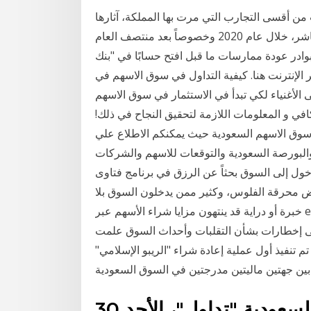
ار السوق المالية السعودية في عام 2006 كانت من أقسى التجارب التي مرت بها المملكة، آثارها
طالت معظم شرائح المجتمع إما بشكل مباشر أو غير مباشر، خلال عام 2020 وخصوصاً بعد منتصف العام
ة ممارسات ما قبل افتح حسابًا في "بنك Saxo" وتمتع بتداول الأسهم في 36 عملية تبادل في
ر الإنترنت هنا. كيفية التداول في سوق الاسهم في
غنى الأغنياء لكي تبدأ في الاستثمار في سوق الاسهم
لكافي و المعلومات اللازمة لتحقيق النجاح في ذلك!
 سوق الاسهم السعودية حيث يمكنكم الاطلاع علي
والبورصة السعودية والتوقعات للاسهم والشركات
ول إلى السوق بحثاً عن الرزق في برنامج فتاوى
بعض محرقة الفلوس، وكثير ممن يدخلون السوق بلا
خبرة أو دراية قد ينتهون مزايا شراء الأسهم عبر eToro لا تنتهي وبأسعار لا تقبل المنافسة: لا توجد حدود على
لقى إخطارات بشأن التقلبات وأحداث السوق علمت
 تنفيذ أول عملية إعادة شراء "الريبو الإسلامي"
أطلقت شركة السوق المالية السعودية "تداول"، الأحد 30