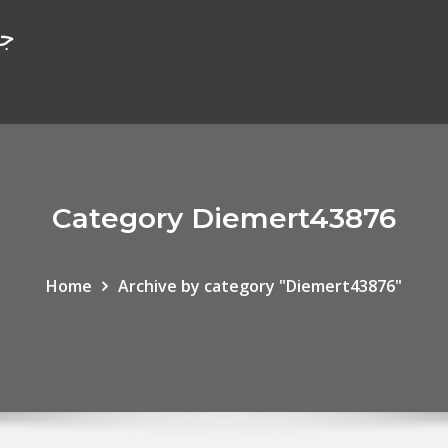
جا
Category Diemert43876
Home
Archive by category "Diemert43876"