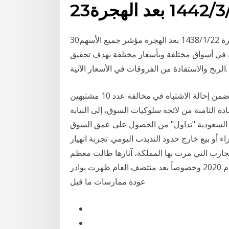
1 بعد الهجرة
30‏‏/2‏‏/1436 بعد الهجرة 22‏‏/1‏‏/1438 بعد الهجرة مؤشر جميع الأسهم (alsi) مؤشر تم تصميمه ليعكس حركة
ة في أسواق مختلفة وبأسعار مختلفة بهدف تحقيق
الربح والاستفادة من الفروقات في الأسعار الآنية.
أعلنت هيئة السوق المالية عن صدر قرار مجلس الهيئة المتضمن إحالة الاشتباه في مخالفة عدد 10 مشتبهين
ادة الثامنة من لائحة سلوكيات السوق، إلى النيابة
ية السعودية "تداول" من الحصول على عمق السوق
 أو بيع خارج حدود التذبذب اليومي. تجربة انهيار
ام 2006 كانت من أقسى التجارب التي مرت بها المملكة، آثارها طالت معظم
شرائح المجتمع إما بشكل مباشر أو غير مباشر، خلال عام 2020 وخصوصاً بعد منتصف العام ظهرت بوادر
عودة ممارسات ما قبل