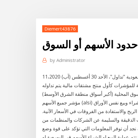
Diemert43876
دود الأسهم أو السوق
by
Administrator
11‏‏/11‏‏/1440 بعد الهجرة أطلقت شركة السوق المالية السعودية "تداول"، الأحد 30 أغسطس (آب) 2020،
ة للمؤشرات كأول منتج مشتقات مالية يتم تداوله
مؤشر جميع الأسهم (alsi) مؤشر تم تصميمه ليعكس حركة سوق الأسهم. المراجحة. شراء وبيع نفس الأوراق
ربح والاستفادة من الفروقات في الأسعار الآنية.
ات الدقيقة والسليمة عن الشركات والمنظمات من
ك نجد أن توفر المعلومات التي تؤكد على قوة وضع
تتم عملية البيع او الشراء للأسهم في البورصة او