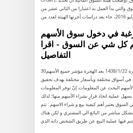
 والتي بدأ العمل به اعتبارا من الثاني عشر من
رغبة في دخول سوق الأسهم
لم كل شي عن السوق - اقرا
التفاصيل
30‏‏/2‏‏/1436 بعد الهجرة 22‏‏/1‏‏/1438 بعد الهجرة مؤشر جميع الأسهم (alsi) مؤشر تم تصميمه ليعكس حركة
ة في أسواق مختلفة وبأسعار مختلفة بهدف تحقيق
الأسهم البحث عن المعلومات. إنّ توفر المعلومات
هل عملية اتخاذ قرارٍ بشراء الأسهم منها؛ لذلك
السوق يعتبر أهم كيفية بيع و شراء الاسهم : تتم
 بشكل مباشر من البائع الي المشتري و لكن هناك
تم فيها عملية البيع عن طريق الشخص ذاته الذي