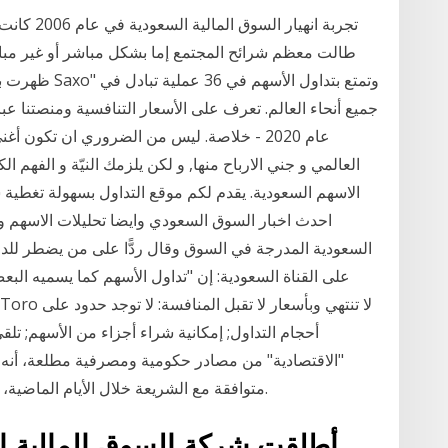
تجربة انهي
ظهرت بوادر عود
جميع أنحاء العالم. تعرف على الأسعار التنافسية ومنصتنا عب
عام 2020 - خلاصة. ليس من الضروري ان تكون أ
العالمي و جني الارباح منها, و لكن يلزمك النيّة و الفهم ا
الاسهم السعودية. يقدم لكم موقع التداول بسهولة تغطية
احدث اخبار السوق السعودي وايضا تحليلات الاسهم 
السعودية المدرجة في السوق وقال ردًّا على من يضطر للدخ
على القناة السعودية: إن "تداول الأسهم كما يسميه ال
أحجام التداول; إمكانية شراء أجزاء من الأسهم; ت
"الاقتصادية" من مصادر حكومية ومصرفية مطلعة، أنه تم
متوافقة مع الشريعة خلال الأيام الماضية، بين جهتين ماليتين مدرجتين في السوق السعودية.