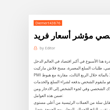
Diemert43876
خصي مؤشر أسعار فريد
by
Editor
ة هذا الأسبوع في أكبر اقتصاد في العالم الدخل
خصي، طلبات السلع المعمرة، مسح فلاش ماركيت
PMI كما صعد مؤشر أسعار نفقات الاستهلاك الشخصي بنحو 3.7 بالمائة خلال الربع الثالث، مقارنة مع هبوط
شخصي: هو مايقوم الشخص بدفعه لشراء السلع والخدمات
هلاك الشخصي وفي لجوء الشخص إلى الادخار ومن
ضمن هذه العوامل:
 مقابل سلة من العملات الرئيسية من أعلى مستوى
9، ليهبط إلى 97.85، عقب صدور تقرير الناتج الإجمالي المحلي يوم الجمعة. يفضل