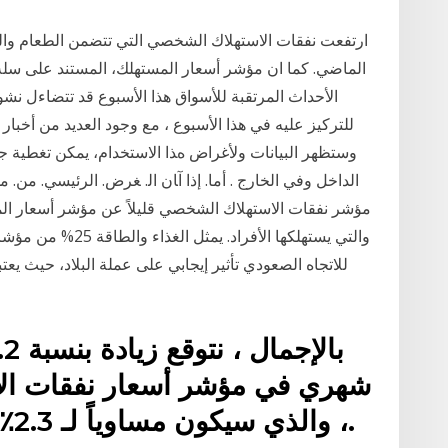
الماضي. كما ان مؤشر أسعار المستهلك، المستند على سلة ث
الأحداث المرتقبة للأسواق هذا الأسبوع قد تتضاءل نش
للتركيز عليه في هذا الأسبوع ، مع وجود العديد من أخبار
وستظهر البيانات وﻷﻏﺮاض هﺬا اﻻﺳﺘﺨﺪام، ﻳﻤﻜﻦ ﺗﻐﻄﻴﺔ ﺟﻤ
اﻟﺪاﺧﻞ وﻓﻲ اﻟﺨﺎرج . أﻣﺎ. إذا آﺎن اﻟ. ﻐﺮض. اﻟﺮﺋﻴﺴﻲ. ﻣ
مؤشر نفقات الاستهلاك الشخصي قليلاً عن مؤشر أسعار الم
والتي يستهلكها الأف
للاتجاه الصعودي تأثير إيجابي على عملة البلاد، حيث يعت
شهري في مؤشر أسعار نفقات ال
، والذي سيكون مساوياً لـ 2.3٪ (2.325٪على أساس سنوي.