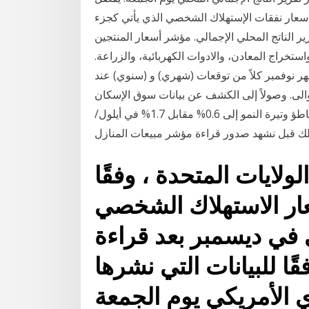
أسعار نفقات الإستهلاك الشخصي الذي يأتي كجزء
اتج المحلي الإجمالي. مؤشر أسعار المنتجين (ppi). مؤشر اقتصادي يقيس التغيرات في متوسط
واستخراج المعادن، والادوات الكهربائية، والزراعة.
 نوفمبر كلاً من توقعات (شهري) و (سنوي) عند
لتوالي مع تسجيل 0.0٪ و 1.4٪ على التوالى. وصولاً إلى الكشف عن بيانات سوق الإسكان
مع صدور قراءة مؤشر أسعار المنازل والتي قد توضح تباطؤ وتيرة النمو إلى 0.6% مقابل 1.7% في أيلول/
ك قبل نشهد صدور قراءة مؤشر مبيعات المنازل
لايات المتحدة ، وفقًا
استهلاك الشخصي (pce) ، بنسبة
 في ديسمبر بعد قراءة
نسبة 0.1٪ ، وفقًا للبيانات التي نشرها