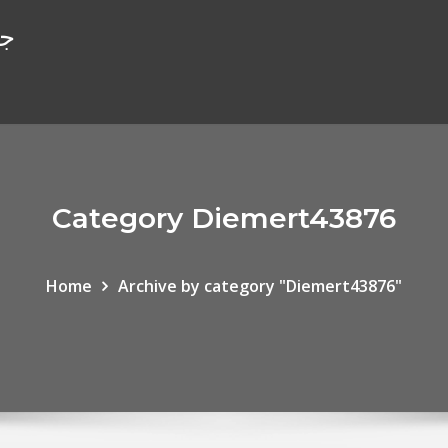
جا
Category Diemert43876
Home
Archive by category "Diemert43876"