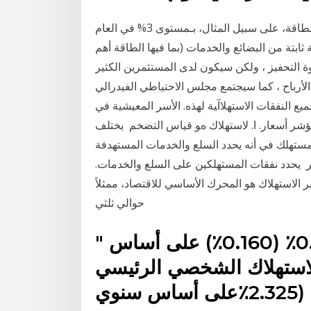
ارتفعت نفقات الاستهلاك الشخصي التي تتضمن الطعام والطاقة، على سبيل المثال، بـمستوى 3% في العام
ابتة من البضائع والخدمات (بما فيها الطاقة أهم
وة التحفيز ، ولكن سيكون لدى المستثمرين الكثير
 الأرباح ، كما سيجتمع مجلس الاحتياطي الفيدرالي
ﻴﻊ اﻟﻨﻔﻘﺎت اﻻﺳﺘﻬﻼآﻴﺔ ﻟﻬﺬﻩ. اﻷﺳﺮ اﻟﻤﻌﻴﺸﻴﺔ ﻓﻲ
ﻦ. ﻣﺆﺷﺮ أﺳﻌﺎر. ا. ﻻﺳﺘﻬﻼك هﻮ ﻗﻴﺎس اﻟﺘﻀﺨﻢ يختلف
ستهلك في أنه يحدد السلع والخدمات المستهدفة
راد. يمثل الغذاء والطاقة 25% من مؤشر يحدد نفقات المستهلكين على السلع والخدمات.
بر الاستهلاك هو المحرك الأساسي للاقتصاد، ممثلاً
حوالي ثلثي
" بالإجمال ، نتوقع زيادة بنسبة 0.2٪ (0.160٪) على أساس
استهلاك الشخصي الرئيسي