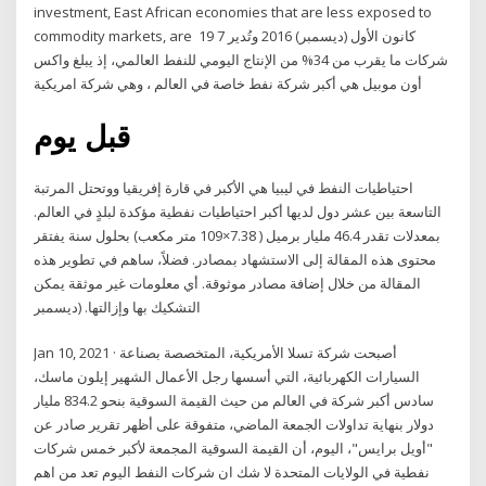
investment, East African economies that are less exposed to
commodity markets, are 19 كانون الأول (ديسمبر) 2016 وتُدير 7
شركات ما يقرب من 34% من الإنتاج اليومي للنفط العالمي، إذ يبلغ واكس
أون موبيل هي أكبر شركة نفط خاصة في العالم ، وهي شركة امريكية
قبل يوم
احتياطيات النفط في ليبيا هي الأكبر في قارة إفريقيا ووتحتل المرتبة
التاسعة بين عشر دول لديها أكبر احتياطيات نفطية مؤكدة لبلدٍ في العالم.
بمعدلات تقدر 46.4 مليار برميل ( 7.38×109 متر مكعب) بحلول سنة يفتقر
محتوى هذه المقالة إلى الاستشهاد بمصادر. فضلاً، ساهم في تطوير هذه
المقالة من خلال إضافة مصادر موثوقة. أي معلومات غير موثقة يمكن
التشكيك بها وإزالتها. (ديسمبر
Jan 10, 2021 · أصبحت شركة تسلا الأمريكية، المتخصصة بصناعة
السيارات الكهربائية، التي أسسها رجل الأعمال الشهير إيلون ماسك،
سادس أكبر شركة في العالم من حيث القيمة السوقية بنحو 834.2 مليار
دولار بنهاية تداولات الجمعة الماضي، متفوقة على أظهر تقرير صادر عن
"أويل برايس"، اليوم، أن القيمة السوقية المجمعة لأكبر خمس شركات
نفطية في الولايات المتحدة لا شك ان شركات النفط اليوم تعد من اهم