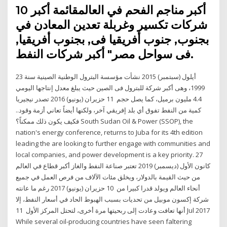
أكبر مناجم الفحم في العالمقائمة أكبر 10
شركات تكسير وغربلة تعدين المعادن في
بجنوب, جنوب أفريقيا فى, بجنوب أفريقيا,
فى سواحل مصر" أكبر شركات النفط.
23 أيلول (سبتمبر) 2015 نشأت مؤسسة البترول الوطنية الصينية سنة
1999، وهى أكبر شركة للبترول فى الصين حيث يبلغ معدل إنتاجها اليومي
4.4 مليون برميل، كما يصل حجم 11 حزيران (يونيو) 2016 تصدر نيجيريا
كمية من النفط تفوق أي بلد إفريقي آخر، ولكنها أيضاً تعاني أزمة وقود..
فكيف يكون ذلك ممكناً؟ South Sudan Oil & Power (SSOP), the
nation's energy conference, returns to Juba for its 4th edition
leading the are looking to further engage with communities and
local companies, and power development is a key priority. 27
كانون الأول (ديسمبر) 2019 تعتبر صناعة النفط والغاز أكبر قطاع في العالم
من حيث القيمة بالدولار، ويخلق مئات الآلاف من فرص العمل في جميع
أنحاء العالم ويولد قدرا كبيرا من 10 حزيران (يونيو) 2017 رغم ما عانته
شركة ​إكسون موبيل​ من تحديات بسبب الهبوط الحاد في أسعار النفط، إلا
أنها تعافت وعادت إلى ربحيتها مرة أخرى، لتحتل المركز الأول 11 Jul 2017
While several oil-producing countries have seen faltering