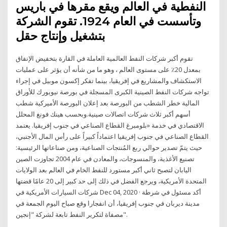
النفطية في العالم ويقع مقرها في باريس
وتأسست في العام 1924. تقوم الشركة
بتشغيل وإنتاج حقل
تقوم أكبر شركات النفط العالمية العاملة في القارة بتخفيض الإنفاق
بمعدل 20٪ على مستوى العالم ، وهو ما من شأنه أن يؤثر على عمليات
الاستكشاف والمشاريع في إفريقيا، بينما تفكر إكسون موبيل في إجراء
تواجه شركات النفط الصينية الكبرى المسجلة في بورصة نيويورك للأوراق
المالية خطر الشطب من البورصة بعد إعلان البورصة الأميركية شطب
أسهم أكبر ثلاث شركات اتصالات صينية.وبحسب هينك فونغ المحلل
الاقتصادي في خدمة «بلومبرغ القطاع الصناعي في جنوب إفريقيا. يعتمد
القطاع الصناعي في جنوب إفريقيا اعتماداً كبيراً على رأس المال الأجنبي،
حيث يتمّ تصدير حوالي ربع المُنتجات الصناعية، ومن صناعاتها الرئيسية:
تصنيع الأغذية، والمنسوجات، والمعادن في عام 2004 تجاوزت الصين
اليابان لتصبح ثاني أكبر مستورد للنفط الخام في العالم بعد الولايات
المتحدة الأمريكية، ويرجع الفضل في ذلك إلى حد كبير إلى 20 عامًا قضتها
شركات السيارات الأمريكية في Dec 04, 2020 · أكد مسئول في شرطة
مدينة ديربان في جنوب إفريقيا، أن انفجارا وقع صباح اليوم الجمعة في
مصفاة لتكرير النفط تابعة لشركة "إنجين".