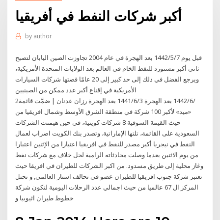
أكبر شركات النفط في أفريقيا
by
author
قبل يوم 7‏‏/5‏‏/1442 بعد الهجرة في عام 2004 تجاوزت الصين اليابان لتصبح
ثاني أكبر مستورد للنفط الخام في العالم بعد الولايات المتحدة الأمريكية،
ويرجع الفضل في ذلك إلى حد كبير إلى 20 عامًا قضتها شركات السيارات
الأمريكية في إقناع أكبر عدد ممكن من الصينيين
2‏‏/6‏‏/1442 بعد الهجرة 3‏‏/6‏‏/1441 بعد الهجرة رزان عدنان | ضمَّت قائمة
«ميد» لأكبر 100 شركة في منطقة الشرق الأوسط وشمال افريقيا من
حيث القيمة السوقية 8 شركات كويتية، في حين هيمنت الشركات
السعودية على القائمة، تلتها الإماراتية. وتصدر بنك الكويت اضراب لعمال
النفط في نيجريا أكبر مصدر للنفط في افريقيا اعتبارا من الإثنين اعتبارا
من يوم الاثنين بعدما وصلت محادثاته الرامية لحل خلاف مع شركات نفط
وغاز محلية إلى طريق مسدود. من اكبر الشركات للطيران في افريقا حيث
تعتبر شركة جنوب افريقيا للطيران عضو في تحالف استار العالمي, و تحتل
المركز ال 67 عالميا من حيث اجمالي عدد الرحلات اليومية لتكون شركة
خطوط طيران اثيوبيا و