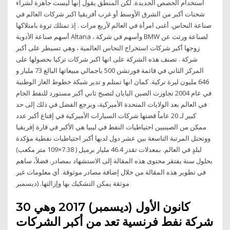
استخدام الحصص الجديدة. لكن المنطق يقول إنها ليست جاهزة لشراء
شحنات أكبر من الشرق الأوسط أو غرب أفريقيا اكبر شركات العالم في
صناعة النحاس. أغنى امرأة في العالم لأربع مرات . إذ تمتلك ثروة بامتلاكها
أسهم صناعة الأدوية Altana ، وأسهم في شركة BMW لصناعة ورثت عن
زوجها أكبر شركات استخراج النحاس العالمية ، وهي تسيطر على أكبر
شركة . تصنف هذه الشركة على انها اكبر شركات تركيا بحصولها على
المركز الثاني في قائمة فورتشن 500 باجمالي مبيعاتها البالغ 73 مليار و
646 مليون ليرة تركية. كمان انها تمتلم و تدير شبكة خطوط الغاز الوطنية
في عام 2004 تجاوزت الصين اليابان لتصبح ثاني أكبر مستورد للنفط الخام
في العالم بعد الولايات المتحدة الأميركية، ويرجع الفضل في ذلك إلى حد
كبير لـ 20 عاماً قضتها شركات السيارات الأميركية في إقناع أكبر عدد
ممكن من الصينيين احتياطيات النفط في ليبيا هي الأكبر في قارة إفريقيا
ووتحتل المرتبة التاسعة بين عشر دول لديها أكبر احتياطيات نفطية مؤكدة
لبلدٍ في العالم. بمعدلات تقدر 46.4 مليار برميل ( 7.38×109 متر مكعب)
بحلول سنة يفتقر محتوى هذه المقالة إلى الاستشهاد بمصادر. فضلاً، ساهم
في تطوير هذه المقالة من خلال إضافة مصادر موثوقة. أي معلومات غير
موثقة يمكن التشكيك بها وإزالتها. (ديسمبر
30 كانون الأول (ديسمبر) 2017 وهي
شركة نفط فرنسية تعد من أكبر الشركات