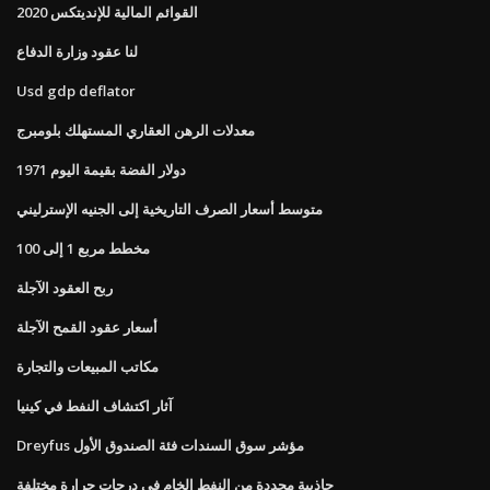
القوائم المالية للإنديتكس 2020
لنا عقود وزارة الدفاع
Usd gdp deflator
معدلات الرهن العقاري المستهلك بلومبرج
1971 دولار الفضة بقيمة اليوم
متوسط ​​أسعار الصرف التاريخية إلى الجنيه الإسترليني
مخطط مربع 1 إلى 100
ربح العقود الآجلة
أسعار عقود القمح الآجلة
مكاتب المبيعات والتجارة
آثار اكتشاف النفط في كينيا
Dreyfus مؤشر سوق السندات فئة الصندوق الأول
جاذبية محددة من النفط الخام في درجات حرارة مختلفة