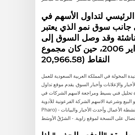
الرئيسي لتداول الأسهم في
ى جانب سوق نمو الذي يعتبر
اشئة وقد وصل السوق إلى
أعلى مستوياته في يوم 25 فبراير 2006، حين كان مجموع
النقاط (20,966.58
لوحيدة المخولة في المملكة العربية السعودية للعمل
خبار والإعلانات وأخبار السوق. يقدم موقع تداول
لرئيسي والسوق 28‏‏/5‏‏/1442 بعد الهجرة تحليل فني بسيط ومراجعة لاسهم الشركات في
 وشرعية الاسهم الشركة الفرعونية للأدوية (فارما
Pharo) - تفاصيل الشركة. احصلْ على أحدث المعلومات حول أنشطة الأعمال وأحدث الأخبار والبيانات
تصال على النسخة لموقع زاوية. - الشرْقُ الأوسَط