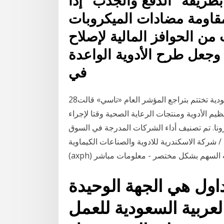
طريقة "الدفع والجذب" إذا
مقاومة مضادات الميكروبات
من الحوافز المالية لإصلاح
وجعل طرح الأدوية الواعدة
في
28‏‏/5‏‏/1442 بعد الهجرة صورة أرشيفية. سوق الأسهم السعودية تختتم بتراجع المؤشر العام «تاسي» قالت
نظيم الأدوية ومنتجات الرعاية الصحية وقتا لإجراء
ونا. تم تصنيف أداء الشركات المدرجة في السوق
 شركة الاسكندرية للادوية والصناعات الكيماوية
لومات السهم بشكل مختصر - معلومات مباشر
داول هي الجهة الوحيدة
لعربية السعودية للعمل