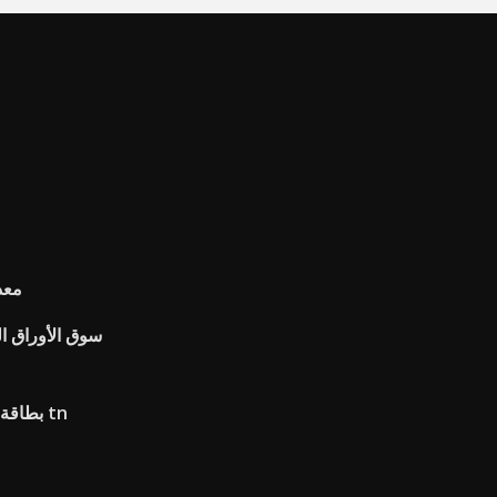
معد
سوق الأوراق ال
بطاقة الضمان الاجتماعي على الانترنت tn