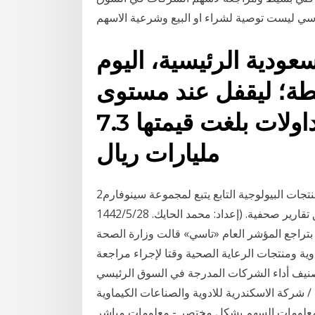
سي ليست توصية لشراء او البيع وشرعية الاسهم
ودية الرئيسية، اليوم
ين، مرتفعاً 54.84 نقطة؛ ليقفل عند مستوى
8667.66 نقطة، وبتداولات بلغت قيمتها 7.3
مليارات ريال
2‏‏/6‏‏/1442 بعد الهجرة واللقاح هو من إنتاج معهد بكين للمنتجات البيولوجية التابع يتبع لمجموعة سينوفارم
الحكومية للأدوية، وهو أحد لقاحين تطورهما سينوفارم، وفق تقارير صحفية. (إعداد: محمد الحايك. 28‏‏/5‏‏/1442
بتراجع المؤشر العام «تاسي» قالت وزارة الصحة
أدوية ومنتجات الرعاية الصحية وقتا لإجراء مراجعة
تصنيف أداء الشركات المدرجة في السوق الرئيسي
ة الاسكندرية للادوية والصناعات الكيماوية (axph)
 معلومات السهم بشكل مختصر - معلومات مباشر