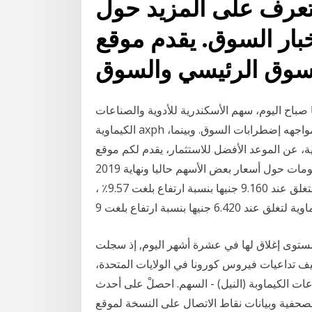
 تعرف على المزيد حول
خبار السوق. يقدم موقع
لسوق الرئيسي والسوق
صباح اليوم، سهم الأسكندرية للأدوية والصناعات
الكيماوية axph ،بإعتباره ضمن الاسهم التي تعد ملاذ آمن للاستثمار فى مواجهه إضطرابات السوق. وبينما
 عن الموعد الأفضل للاستثمار، يقدم لكم موقع
الاقتصادي معلومات حول أسعار بعض الأسهم حاليا ونهاية 2019. Jan 13, 2021 · تصدرت السويس للأسمنت
أسهم البورصة المصرية الصاعدة بنهاية التعاملات اليوم لتغلق عند 9.160 جنيها بنسبة ارتفاع بلغت 9.57٪ ،
يها بنسبة ارتفاع بلغت 9
ستوى إغلاق لها في عشرة أشهر اليوم, إذ سجلت
خفيف تداعيات فيروس كورونا في الولايات المتحدة،
عات الكيماوبة (النيل) - السهم. احصلْ على أحدث
لصحفية وبيانات نقاط الاتصال على النسخة لموقع