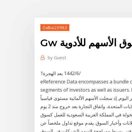
Dalba23983
سوق الأسهم للأدوية
by
Guest
1‏‏/6‏‏/1442 بعد الهجرة
eReference Data encompasses a bundle of 
segments of investors as well  تواصل - وكالات: سجلت سوق
ليوم, إذ سجلت الأسهم الألمانية مستوى قياسياً
مرتفعاً بالتزامن مع تخفيف تداعيات فيروس كورونا في الولايات المتحدة، واتفاق التجارة بعد خروج منذ 2 يوم
مخولة في المملكة العربية السعودية للعمل كسوق
لانات وأخبار السوق. يقدم موقع تداول ملخصاً عن
/5‏‏/1442 بعد الهجرة تحليل فني بسيط ومراجعة لاسهم الشركات في السوق