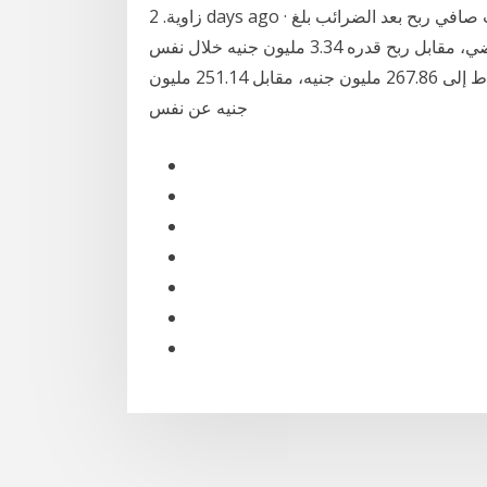
زاوية. 2 days ago · وأوضحت الشركة في بيان لبورصة مصر اليوم، أنها سجلت صافي ربح بعد الضرائب بلغ
18.81 مليون جنيه منذ بداية يوليو حتى نهاية ديسمبر الماضي، مقابل ربح قدره 3.34 مليون جنيه خلال نفس
الفترة من العام المالي الماضي. وارتفعت إيرادات النشاط إلى 267.86 مليون جنيه، مقابل 251.14 مليون
جنيه عن نفس