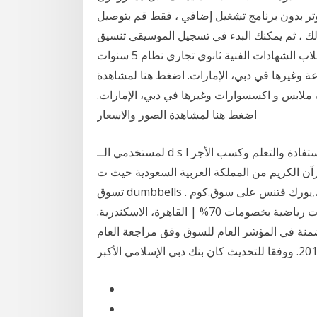
وتر بدون برنامج تشغيل إضافي ، فقط قم بتوصيل
 ذلك ، ثم يمكنك البدء في تسجيل الموسيقى تنسيق
كليات التجارة والحد الأدنى للقبول في كليات التجارة لطلاب الشهادات الفنية ثانوي تجاري نظام 5 سنوات
 صناعة وغيرها في دبي، الإمارات. اضغط هنا لمشاهدة
تخدام 2 بيع وشراء سيدات ملابس و اكسسوارات وغيرها في دبي، الإمارات.
اضغط هنا لمشاهدة الصور والاسعار
لمستخدمي الــ d s l فرصــة رااائعة بسم الله الرحمن الرحيم الآن يمكنك الاستفادة والتعلم وكسب الأجر
لقرآن الكريم من المملكة العربية السعودية حيث ت
تسوق dumbbells افضل سعر ومراجعة ، اكتشف الجديد من سكاي لاند,يورك,يورك فتنس على سوق.كوم .
اكثر من 30 منتج من مستلزمات رياضية,أثقال رياضية,معدات رياضية بخصومات 70% | القاهرة، الاسكندرية.
ضمنة في المؤشر العام للسوق وفق مراجعة العام