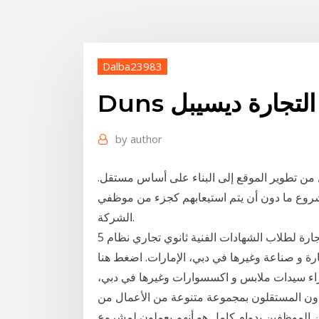
Dalba23983
ب التجارة ديسيبل
by
author
من تطوير الموقع إلى البناء على أساس مستقل.
شروع ما دون أن يتم استيعابهم كجزء من موظفي
الشركة.
تنسيق كليات التجارة والحد الأدنى للقبول في كليات التجارة لطلاب الشهادات الفنية ثانوي تجاري نظام 5
توزيع تجارة و صناعة وغيرها في دبي، الإمارات. اضغط هنا
 والاسعار - مدى الإستخدام 2 بيع وشراء سيدات ملابس و اكسسوارات وغيرها في دبي،
قدون المستقلون بمجموعة متنوعة من الأعمال من
ن الموظفين بدوام كامل هو أنهم يعملون لمشروع