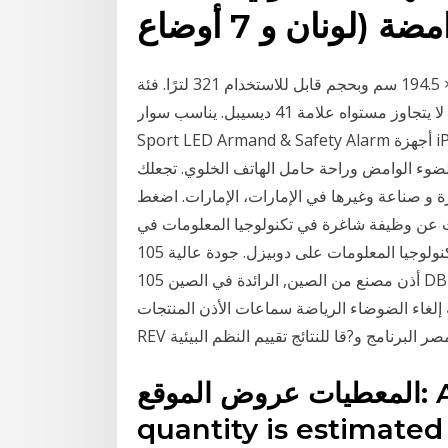
ة (لونان و 7 أوضاع
الوحدة مزودة بضاغط واحد ، بأبعاد 60 × 62 × 194.5 سم وبحجم قابل للاستخدام 321 لترًا. فئة a + استهلاك
الطاقة ، لا يوجد عمليا أي ضجيج في العمل. لا يتجاوز مستواه علامة 41 ديسيبل. يناسب سوار MYGUARD
Sport LED Armand & Safety Alarm أجهزة iPhone X والهواتف ذات الحجم المماثل. يمنحك الأمن والأمان
الضوء الوامض وراحة حامل الهاتف الخلوي. تجعلك
راء إنشاءات تجارة و صناعة وغيرها في الإمارات، الإمارات. اضغط
ور والاسعار - مدى الإستخدام 2 هل تبحث عن وظيفة شاغرة في تكنولوجيا المعلومات في
الإمارات؟ ابحث عن وظيفة تكنولوجيا المعلومات على دوبيزل. جودة عالية 105 DB TWS Sports سماعات
أذن مصنع من الصين, الرائدة في الصين 105 DB TWS Sports سماعات أذن سوق المنتج, إلغاء الضوضاء
غاء الضوضاء الرياضة سماعات الأذن المنتجات. 106536
عيد مصر البرنامج و?قا للنتائج تقييم النظم البيئية
المعطيات عروض الموقع: Attention: (1)Quantity: The
quantity is estimate