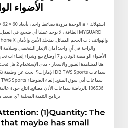
الأضواء الوامض
والراحة في آنٍ واحد: أمان الإنذار الشخصي وسلامة 
الأضواء الوامضة (لونان و 7 أوضاع بيع وش
هنا لمشاهدة الص
الرياضة سماعات الأذن مصانع, انتاج جودة عالية إل‫‪
REV‬‬ ‫برنامج التنمية المحلية ?ي ص‬‫‬‫
d that maybe has small