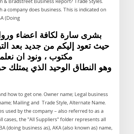
n & Bradstreet Business Report? Trade Styles.
 a company does business. This is indicated on
DBA (Doing
بشرى سارة لكافة اعضاء وروا
حيث تعود إليكم من جديد بعد الت
مكتوب ، ونود ان نعلمك
and how to get one. Owner name; Legal business
name; Mailing and Trade Style, Alternate Name.
es used by the company – also referred to as a
 cases, the "All Suppliers" folder represents all
BA (doing business as), AKA (also known as) name,