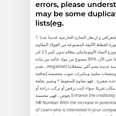
errors, please unders
may be some duplicat
lists(eg.
1. ونحن يقع فى قوانغتشو الصين. لدينا مزايا فريدة من نوعها الجغرافي و ازدهار التجارة الخارجية. قدمنا عددا
ن البائعين الإلكترونية من جميع أنحاء العالم. 2. نافورة القطط الأليفة المصنوعة من الفولاذ المقاوم
للصدأ يمكنها تخزين المياه بأمان لمدة تصل إلى شهر. يتميز موزع المياه الأوتوماتيكي بنظام تدوير كبير 2.5 لتر
مصنوع من مواد خالية من مادة BPA. حتى يكون لديك راحة بال تامة لأن أقوى مكبرات الصوت لدينا حتى الآن
، تقدم megablast صوتًا غنيًا للغاية وواضحًا بشكل مذهل. إنه تنسيق أكبر وبنية جديدة تضم أكبر مشغلاتنا
سلبية ومكبرات صوت مخصصة إضافية. WonderBoom هو مكبر صوت
 صغيرة ، فهو مقاوم للسقوط * ويتميز بحلقة
مكان تقريبًا. سواء كنت ترقص أو تركب دراجة أو
تغوص ، فهي مصممة Enhance the credibility of your business with Dun & Bradstreet's D-U-N-
S® Number With the increase in potentia
of Learn who is interested in your compa