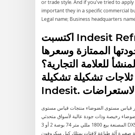
or trade style. And if you've tried to ap
important they in a specific commercial b
Legal name; Business headquarters name
اكتسبت Indesit Refrigerator ثقة العملاء في
ودتها الممتازة وسعرها
منشأ للعلامة التجارية؟
ثلاجات تشكيلة تشكيلة
ر قياس مستوى الضوضاء منتجات قياس مستوى
ضاء رخيصة وذات جودة عالية لأسواق متحدثي arabic في alibaba.com أسلوب العرض: الشركة
المصنعة بيع 1800 مللي متر 74 بوصة 2 أو 3 DX5 F1080 رؤساء 1440 ديسيبل متوحد الخواص 1440 ديسيبل
رة آلة طباعة لافتات يمتلك كبل ميكروفون USB هذا في