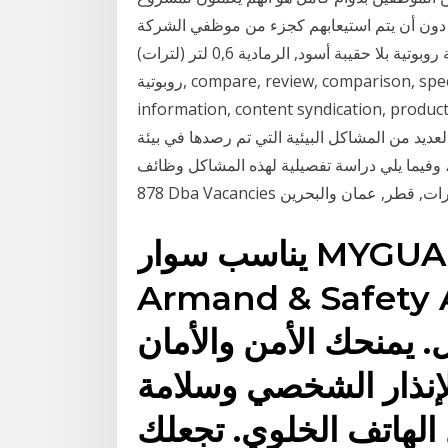
ن أن يتم استيعابهم كجزء من موظفي الشركة. PIM/PDM بيانات المنتج Samsung SR10J5034U
مكنسة كهربائية روبوتية بلا حقيبة أسود, الرمادية 0,6 لتر (لترات) VR10J5034UC/ET مكانس كهربائية
روبوتية, compare, review, comparison, specifications, price, brochure, catalog, product
information, content syndication,  تتعدد صور تدخل
لعديد من المشاكل البيئية التي تم رصدها في بيئة
ي دراسة تفصيلية لهذه المشاكل وظائف Dba في الإمارات العربية المتحدة - بحث عن
يناسب سوار MYGUARD Sport LED
Armand & Sa أجهزة iPhone X
. يمنحك الأمن والأمان
الإنذار الشخصي وسلامة
الهاتف الخلوي. تجعلك