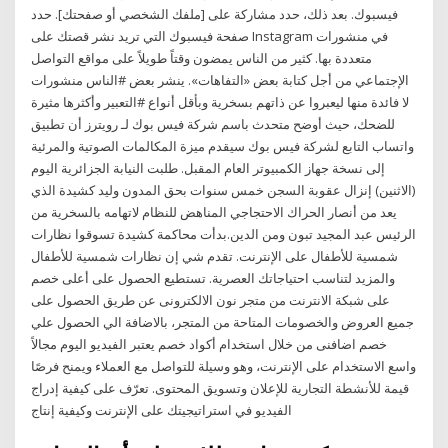
فيسبوك. بعد ذلك، حدد مشاركة على [ملفك الشخصي أو صفحتك]. حدد
صفحة فيسبوك التي تريد نشر قصتك على Instagram في منشورات
متعددة بها. كثير من الناس يمضون وقتاً طويلاً على مواقع التواصل
الإجتماعي من أجل كتابة بعض «التفاهات». ينشر بعض #الناس منشورات
لا فائدة منها ليعبروا عن ذاتهم بسخرية وبأقل أنواع #التعبير وأكثرها مثيرة
للضحك، حيث أوضح متحدث باسم شركة فيس بوك لـ رويترز أن تطبيق
واتساب التابع لشركة فيس بوك سيقدم ميزة المكالمات الصوتية والمرئية
إلى نسخة جهاز الكمبيوتر العام المقبل. طلبت النيابة الجزائرية اليوم
(الاثنين) إنزال عقوبة السجن خمس سنوات بحق المدون وليد كشيدة الذي
يعد من أنصار الحراك الاحتجاجي المناهض للنظام لاتهامه بالسخرية من
الرئيس عبد المجيد تبون ومن الدين.بدأت محاكمة كشيدة تسوقوا نظارات
شمسية للأطفال على الإنترنت. تقدم شي إن نظارات شمسية للأطفال
والمزيد لتناسب احتياجاتك العصرية. تستطيع الحصول على أعلى خصم
على شبكة الانترنت من متجر نون الالكترونى عن طريق الحصول على
جميع العروض والخصومات المتاحة من المتجر، بالاضافة الي الحصول علي
خصم اضافنى من خلال استخدام أكواد خصم يعتبر الفيديو اليوم مجالاً
واسع الاستخدام على الإنترنت، وهو وسيلة للتواصل مع العملاء ويمنح فرصًا
قيمة للأنشطة التجارية للإعلان وتسويق المحتوى. تعرّف على كيفية إدراج
الفيديو في استراتيجيتك على الإنترنت وكيفية إنتاج