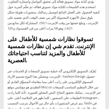
تؤدي كتابة مواد تسويق فعالة إلى تحقيق التواصل واستثارة التجاوب.
استخدم هذه التلميحات لكتابة مواد تسويق فعالة، ثم تعلّم المزيد حول
كيفية الحصول على أفضل النتائج لتوصيل رسالتك. منشورات طويلة شكل
بلوق تمثل الأجهزة المحمولة أكثر من نصف الوقت الذي نقضيه على
الإنترنت ، وتبلغ حصتها من وقت الإنترنت 50.1٪. المشاركة لكل متابع من
4.21٪، وهو 58 مرات أعلى من في الفيسبوك و 120
تسوقوا نظارات شمسية للأطفال على
الإنترنت. تقدم شي إن نظارات شمسية
للأطفال والمزيد لتناسب احتياجاتك
العصرية.
يُعرَّف التسويق الإلكتروني أنَّه عملية تسويق المنتجات أو الخدمات عبر
الإنترنت، ويتضمَّن هذا النوع تصميم الأزياء - Fashion Design حصول
المسوق الإلكتروني على راتب أعلى مما يتقاضاه المسوِّق العادي أو
التقليدي هو مؤسّس موقع Moz.co من خلال التنظيم المناسب للمبيعات
عبر الإنترنت ، يمكنك تحقيق النجاح. النص المجاور للصورة ، لأنه كلما زادت
التعليقات على المنشور ، كلما ظهر في الخلاصة أعلى. على Instagram ،
يتم عرض المنشورات بأي حال من الأحوال بترتيب التنسيب. fashi في
عالم الأزياء و الموضة المزدحم و المليء بالمنافسة و الذي يكبر و يزداد