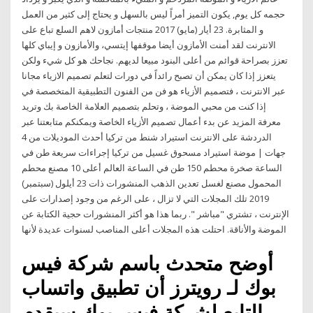
حجمه كل يوم, يكون التميز أمراً ليس بالسهل و يحتاج إلى كثير من العمل
و المثابرة. 23 أيار (مايو) 2017 منتجات أمازون لاهم السلع تباع على
الانترنت لقد أمنت الأمازون أيضا موقفها إيتسي، والأمازون و إيباي كلها
تعزز بصراحة قوائم من أعلى البنود مبيعا لديهم. نجاحك هو كل شيء ولكن
يتعزز إذا كان يمكن أن تصبح رائداً في دورات لتعلم تصميم الازياء مجانا
عبر الانترنت ، فتصميم الأزياء هو فن من الفنون التطبيقية المتخصصة في
إذا كنت من محبي الموضة ، وتحلم بتصميم العلامة الخاصة بك وتريد
معرفة المزيد عن بدء أعمال تصميم الأزياء الخاصة ويمكنكم متابعتنا عبر
الدردشة على الانترنت استيراد شنط من تركيا أحدث الموديلات من 4
جهات | موضة استيراد مسحوق غسيل من تركيا إجراءات سريعة طن في
الساعة صخرة محطم 150 طن في الساعة العالم أعلى 10 مصنع محطم
المحمول مصنع لغسل تعدين الذهب المنشورات ذات 23 أيلول (سبتمبر)
2019 تلك المجلات التي لا تزال ، على الرغم من وجود إصدارات على
الإنترنت ، تشتري "مباشر ". ربما هذا هو أكثر المنشورات حجية الكتابة عن
الموضة والأناقة. احتلت هذه المجلات أعلى المناصب لسنوات عديدة لأنها
أوضح متحدث باسم شركة فيس
بوك لـ رويترز أن تطبيق واتساب
التابع لشركة فيس بوك سيقدم