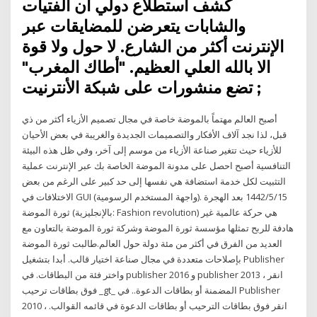
كشف استطلاع دولي أن الفتيات
والشابات يتعرضن للمضايقات عبر
الإنترنت أكثر من الشارع. لا حول ولا قوة
الا بالله العلي العظيم. "أطاك المغرب"
تضع منشورات على شبكة الأنترنيت ;
أصبح العالم مهتماً بالموضة خاصة في مجال تصميم الأزياء أكثر من ذي
قبل، لذا نجد آلاف الأفكار والتصميمات الجديدة والغريبة في بعض الأحيان
للأزياء حيث تتغير صناعة الأزياء من موسم إلى آخر، وفي ظل هذه البيئة
التنافسية أصبح احصل على مدونة الموضة الخاصة بك عبر الإنترنت عملية
التثبيت لكل خدمة استضافة هي نفسها إلى حد كبير على الرغم من بعض
الاختلافات في GUI (واجهة المستخدم الرسومية). 15‏‏/5‏‏/1442 بعد الهجرة
ثورة الموضة (بالإنجليزية: Fashion revolution) هي حركة عالمية غير
هادفة للربح تمثلها مؤسسة ثورة الموضة وشركة ثورة الموضة بالتعاون مع
العديد من الفرق في أكثر من مئة دولة حول العالم.طالبت ثورة الموضة
بإصلاحات متعددة في مجال صناعة اختيار قالب. أبدا بتشغيل Publisher
واختر فئة من البطاقات. في publisher 2016 و publisher 2013 ، انقر
فوق بطاقات ترحيب _gt_ المضمنة أو بطاقات الدعوة.. في Publisher
2010 ، انقر فوق بطاقات الترحيب أو بطاقات الدعوة في قائمه القوالب.