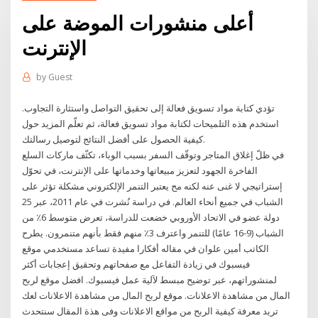
أعلى منشورات الموضة على
الإنترنت
by
Guest
تؤدي كتابة مواد تسويق فعالة إلى تحقيق التواصل واستثارة التجاوب.
استخدم هذه التلميحات لكتابة مواد تسويق فعالة، ثم تعلّم المزيد حول
كيفية الحصول على أفضل النتائج لتوصيل رسالتك.
في ظلّ إغلاق المتاجر وتوقّف السفر بسبب الوباء، تكثّف ماركات السلع
الفاخرة الجهود لتعزيز مبيعاتها وخدماتها على الإنترنت، في تحوّل
إستراتيجي لا غنى عنه لكنه مح يعتبر التنمر الإلكتروني مشكلة تؤثر على
الشباب في جميع أنحاء العالم. في دراسة نُشرت في عام 2011، عبر 25
دولة عضو في الاتحاد الأوروبي خضعت للدراسة، تعرض متوسط 6٪ من
الشباب (9-16 عامًا) للتنمر واعترف 3٪ منهم فقط بأنهم متنمرون. يطرح
الكاتب أمين علوان في مقاله أفكارا مفيدة تساعد مستخدمي موقع
فيسبوك في زيادة التفاعل مع صفحاتهم وتحقيق إعجابات أكثر
لمنشوراتهم، عبر توضيح مبسط لآلية عمل فيسبوك. افضل موقع لربح
المال من مشاهدة الاعلانات. موقع لربح المال من مشاهدة الاعلانات لعك
تريد معرفة كيفية الربح من مواقع الاعلانات وفى هذة المقال سنتحدث