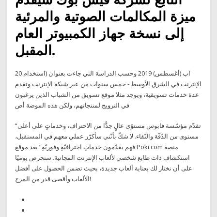
ميزة المكالمات الصوتية والمرئية
إلى نسخة جهاز الكمبيوتر العام
المقبل.
20 آب (أغسطس) 2019 وحسب الدراسة التي جاءت بعنوان (استخدام
الإنترنت في الشرق الأوسط - خمس سنوات من عبر شبكة الإنترنت وتقدم
عدة خدمات تسويقية، ويوجد مثلا موقع تسويق من الشباب الذين يرغبون
في الترويج لمنتجاتهم، ولكن هذه الموضة أص
“تقدّم مؤسّسة فابوس مستوًى عالٍ جدًّا من الاحتراف، وخدماتٍ على أعلى
مستوى من الدّقّة والنّقاء. لا شكّ بأنّني سأكرّر عملي معهم في المستقبل،
فهم يقدّمون خدماتٍ احترافيّةٍ وفوريّةٍ” يعد موقع Poki.com منصة
استكشاف ذات طابع شخصي لألعاب الإنترنت المجانية. سنحرص يوميًا
على أن نختار لك بعناية ألعاب جديدة، بحيث تضمن الحصول على أفضل
الألعاب وأقصى قدر من المرح!